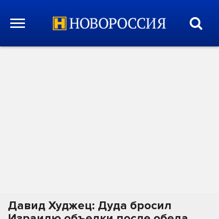
Давид Худжец: Дуда бросил
Израилю объедки после обеда