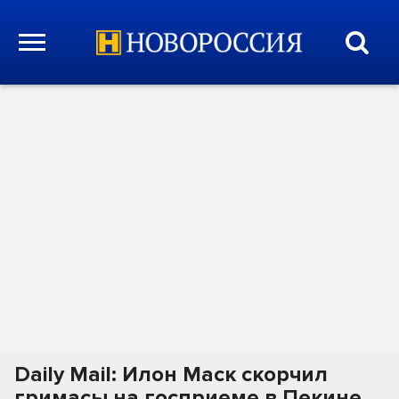
Daily Mail: Илон Маск скорчил
гримасы на госприеме в Пекине