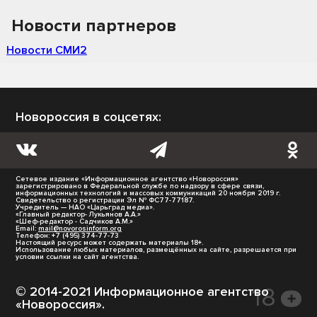
Новости партнеров
Новости СМИ2
Новороссия в соцсетях:
Сетевое издание «Информационное агентство «Новороссия»
зарегистрировано в Федеральной службе по надзору в сфере связи,
информационных технологий и массовых коммуникаций 20 ноября 2019 г.
Свидетельство о регистрации Эл № ФС77-77187.
Учредитель — НАО «Царьград медиа».
«Главный редактор- Лукьянов А.А.»
«Шеф-редактор - Садчиков А.М.»
Email:
mail@novorosinform.org
Телефон: +7 (495) 374-77-73
Настоящий ресурс может содержать материалы 18+.
Использование любых материалов, размещённых на сайте, разрешается при
условии ссылки на сайт агентства.
© 2014-2021 Информационное агентство
«Новороссия».