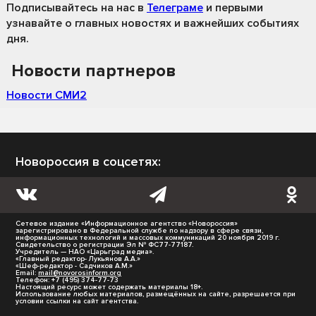
Подписывайтесь на нас
в
Телеграме
и первыми
узнавайте о главных новостях и важнейших событиях
дня.
Новости партнеров
Новости СМИ2
Новороссия в соцсетях:
Сетевое издание «Информационное агентство «Новороссия»
зарегистрировано в Федеральной службе по надзору в сфере связи,
информационных технологий и массовых коммуникаций 20 ноября 2019 г.
Свидетельство о регистрации Эл № ФС77-77187.
Учредитель — НАО «Царьград медиа».
«Главный редактор- Лукьянов А.А.»
«Шеф-редактор - Садчиков А.М.»
Email:
mail@novorosinform.org
Телефон: +7 (495) 374-77-73
Настоящий ресурс может содержать материалы 18+.
Использование любых материалов, размещённых на сайте, разрешается при
условии ссылки на сайт агентства.