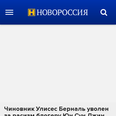
Чиновник Улисес Берналь уволен
за расизм блогеру Юн Сун Джин