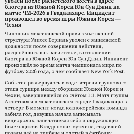
уволен после расистского жеста в адрес
блогера из Южной Кореи Юн Сун Джин на
матче ЧМ-2026 в Гвадалахаре. Инцидент
произошел во время игры Южная Корея —
Чехия
Чиновник мексиканской правительственной
структуры Улисес Берналь уволен с занимаемой
должности после совершения действия,
расценённого как расистское, в отношении
блогера из Южной Кореи Юн Сун Джин. Инцидент
произошёл во время матча чемпионата мира по
футболу 2026 года, о чём сообщает New York Post.
Событие развернулось в ходе встречи группового
этапа турнира между сборными Южной Кореи и
Чехии, завершившейся со счётом 1:1. Матч группы
А состоялся в мексиканском городе Гвадалахара в
четверг. В момент, когда южнокорейская команда
забила гол, девушка начала записывать
видеоролик, запечатлевая себя и окружающих
болельщиков. В кадр попал мужчина, сидевший
позади неё на трибуне и одетый в футболку