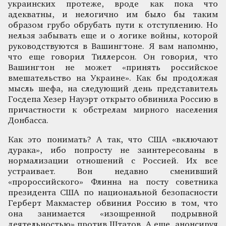
украинских протеже, вроде как пока что
адекватны, и нелогично им было бы таким
образом грубо обрубать пути к отступлению. Но
нельзя забывать еще и о логике войны, которой
руководствуются в Вашингтоне. Я вам напомню,
что еще говорил Тиллерсон. Он говорил, что
Вашингтон не может «принять российское
вмешательство на Украине». Как бы продолжая
мысль шефа, на следующий день представитель
Госдепа Хезер Науэрт открыто обвинила Россию в
причастности к обстрелам мирного населения
Донбасса.
Как это понимать? А так, что США «включают
дурака», ибо попросту не заинтересованы в
нормализации отношений с Россией. Их все
устраивает. Вон недавно сменивший
«пророссийского» Флинна на посту советника
президента США по национальной безопасности
Герберт Макмастер обвинил Россию в том, что
она занимается «изощренной подрывной
деятельностью» против Штатов. А еще, анонсируя