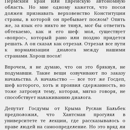
Пермский край или Еврейскую автономную
область. Но мне одному кажется, что посол
должен признавать верховенство Конституции
страны, в которой он пребывает послом? Опять
же, за язык его никто не тянул, мог бы ответить
обтекаемо, как и его шеф: мол, существует
«вопрос», который рано или поздно придется
решать. А он сказал как отрезал. Отрезал все пути
к нормализации диалога между нашими
странами. Хорош посол!
Впрочем, я не думаю, что он это брякнул, не
подумавши. Такие вещи озвучивают по заказу
начальства. А начальство — все тот же Госдеп,
шеф которого, хоть и проявил сдержанность, но
тоже затронул тему, которая, мягко говоря, не
способствует налаживанию диалога.
Депутат Госдумы от Крыма Руслан Бальбек
предположил, что Хантсман прогулял в
университете те лекции, где рассказывалось о
праве людей на самоопределение. Но это вряд ли