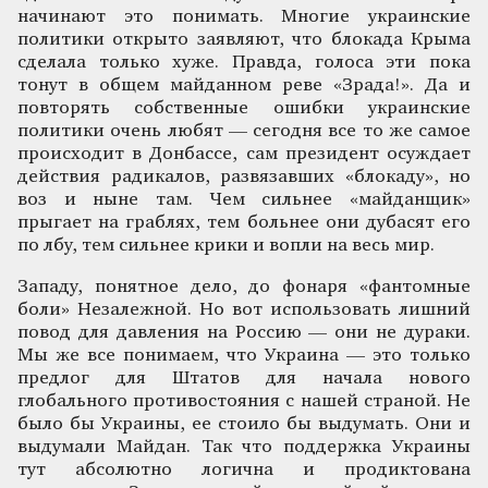
начинают это понимать. Многие украинские
политики открыто заявляют, что блокада Крыма
сделала только хуже. Правда, голоса эти пока
тонут в общем майданном реве «Зрада!». Да и
повторять собственные ошибки украинские
политики очень любят — сегодня все то же самое
происходит в Донбассе, сам президент осуждает
действия радикалов, развязавших «блокаду», но
воз и ныне там. Чем сильнее «майданщик»
прыгает на граблях, тем больнее они дубасят его
по лбу, тем сильнее крики и вопли на весь мир.
Западу, понятное дело, до фонаря «фантомные
боли» Незалежной. Но вот использовать лишний
повод для давления на Россию — они не дураки.
Мы же все понимаем, что Украина — это только
предлог для Штатов для начала нового
глобального противостояния с нашей страной. Не
было бы Украины, ее стоило бы выдумать. Они и
выдумали Майдан. Так что поддержка Украины
тут абсолютно логична и продиктована