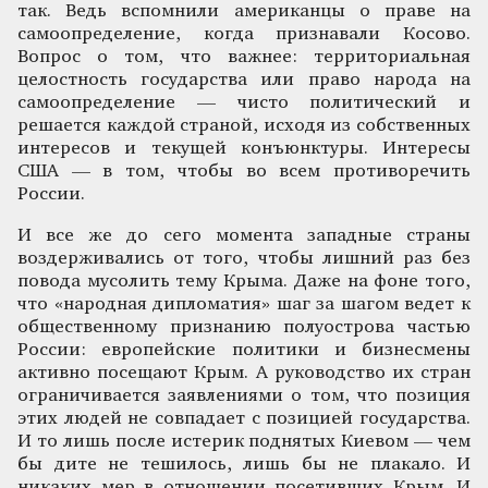
так. Ведь вспомнили американцы о праве на
самоопределение, когда признавали Косово.
Вопрос о том, что важнее: территориальная
целостность государства или право народа на
самоопределение — чисто политический и
решается каждой страной, исходя из собственных
интересов и текущей конъюнктуры. Интересы
США — в том, чтобы во всем противоречить
России.
И все же до сего момента западные страны
воздерживались от того, чтобы лишний раз без
повода мусолить тему Крыма. Даже на фоне того,
что «народная дипломатия» шаг за шагом ведет к
общественному признанию полуострова частью
России: европейские политики и бизнесмены
активно посещают Крым. А руководство их стран
ограничивается заявлениями о том, что позиция
этих людей не совпадает с позицией государства.
И то лишь после истерик поднятых Киевом — чем
бы дите не тешилось, лишь бы не плакало. И
никаких мер в отношении посетивших Крым. И