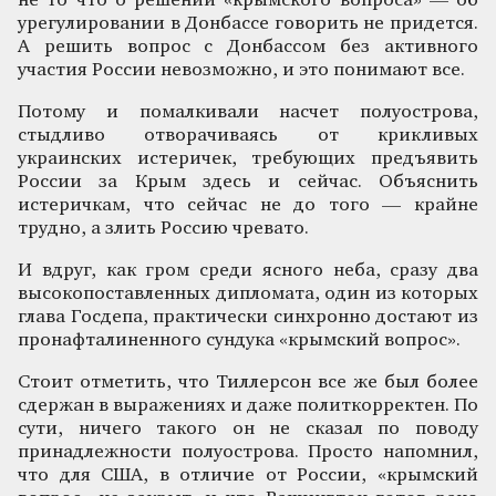
не то что о решении «крымского вопроса» — об
урегулировании в Донбассе говорить не придется.
А решить вопрос с Донбассом без активного
участия России невозможно, и это понимают все.
Потому и помалкивали насчет полуострова,
стыдливо отворачиваясь от крикливых
украинских истеричек, требующих предъявить
России за Крым здесь и сейчас. Объяснить
истеричкам, что сейчас не до того — крайне
трудно, а злить Россию чревато.
И вдруг, как гром среди ясного неба, сразу два
высокопоставленных дипломата, один из которых
глава Госдепа, практически синхронно достают из
пронафталиненного сундука «крымский вопрос».
Стоит отметить, что Тиллерсон все же был более
сдержан в выражениях и даже политкорректен. По
сути, ничего такого он не сказал по поводу
принадлежности полуострова. Просто напомнил,
что для США, в отличие от России, «крымский