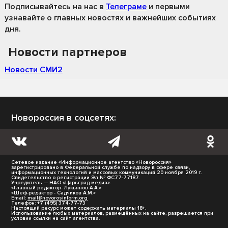
Подписывайтесь на нас
в
Телеграме
и первыми
узнавайте о главных новостях и важнейших событиях
дня.
Новости партнеров
Новости СМИ2
Новороссия в соцсетях:
Сетевое издание «Информационное агентство «Новороссия»
зарегистрировано в Федеральной службе по надзору в сфере связи,
информационных технологий и массовых коммуникаций 20 ноября 2019 г.
Свидетельство о регистрации Эл № ФС77-77187.
Учредитель — НАО «Царьград медиа».
«Главный редактор- Лукьянов А.А.»
«Шеф-редактор - Садчиков А.М.»
Email:
mail@novorosinform.org
Телефон: +7 (495) 374-77-73
Настоящий ресурс может содержать материалы 18+.
Использование любых материалов, размещённых на сайте, разрешается при
условии ссылки на сайт агентства.