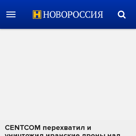
CENTCOM перехватил и
уничтожил иранские дроны над