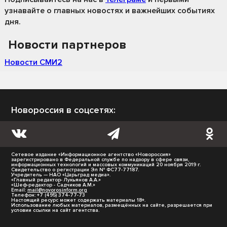
узнавайте о главных новостях и важнейших событиях
дня.
Новости партнеров
Новости СМИ2
Новороссия в соцсетях:
Сетевое издание «Информационное агентство «Новороссия»
зарегистрировано в Федеральной службе по надзору в сфере связи,
информационных технологий и массовых коммуникаций 20 ноября 2019 г.
Свидетельство о регистрации Эл № ФС77-77187.
Учредитель — НАО «Царьград медиа».
«Главный редактор- Лукьянов А.А.»
«Шеф-редактор - Садчиков А.М.»
Email:
mail@novorosinform.org
Телефон: +7 (495) 374-77-73
Настоящий ресурс может содержать материалы 18+.
Использование любых материалов, размещённых на сайте, разрешается при
условии ссылки на сайт агентства.