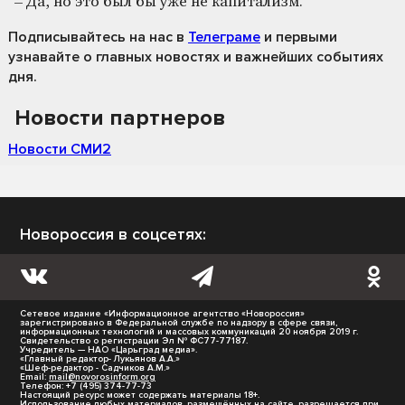
– Да, но это был бы уже не капитализм.
Подписывайтесь на нас
в
Телеграме
и первыми
узнавайте о главных новостях и важнейших событиях
дня.
Новости партнеров
Новости СМИ2
Новороссия в соцсетях:
Сетевое издание «Информационное агентство «Новороссия»
зарегистрировано в Федеральной службе по надзору в сфере связи,
информационных технологий и массовых коммуникаций 20 ноября 2019 г.
Свидетельство о регистрации Эл № ФС77-77187.
Учредитель — НАО «Царьград медиа».
«Главный редактор- Лукьянов А.А.»
«Шеф-редактор - Садчиков А.М.»
Email:
mail@novorosinform.org
Телефон: +7 (495) 374-77-73
Настоящий ресурс может содержать материалы 18+.
Использование любых материалов, размещённых на сайте, разрешается при