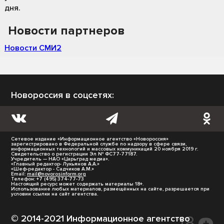
дня.
Новости партнеров
Новости СМИ2
Новороссия в соцсетях:
Сетевое издание «Информационное агентство «Новороссия»
зарегистрировано в Федеральной службе по надзору в сфере связи,
информационных технологий и массовых коммуникаций 20 ноября 2019 г.
Свидетельство о регистрации Эл № ФС77-77187.
Учредитель — НАО «Царьград медиа».
«Главный редактор- Лукьянов А.А.»
«Шеф-редактор - Садчиков А.М.»
Email:
mail@novorosinform.org
Телефон: +7 (495) 374-77-73
Настоящий ресурс может содержать материалы 18+.
Использование любых материалов, размещённых на сайте, разрешается при
условии ссылки на сайт агентства.
© 2014-2021 Информационное агентство