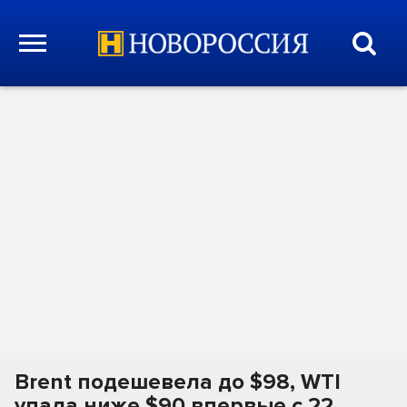
Brent подешевела до $98, WTI
упала ниже $90 впервые с 22