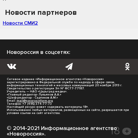
Новости партнеров
Новости СМИ2
Новороссия в соцсетях:
Сетевое издание «Информационное агентство «Новороссия»
зарегистрировано в Федеральной службе по надзору в сфере связи,
информационных технологий и массовых коммуникаций 20 ноября 2019 г.
Свидетельство о регистрации Эл № ФС77-77187.
Учредитель — НАО «Царьград медиа».
«Главный редактор- Лукьянов А.А.»
«Шеф-редактор - Садчиков А.М.»
Email:
mail@novorosinform.org
Телефон: +7 (495) 374-77-73
Настоящий ресурс может содержать материалы 18+.
Использование любых материалов, размещённых на сайте, разрешается при
условии ссылки на сайт агентства.
© 2014-2021 Информационное агентство
«Новороссия».