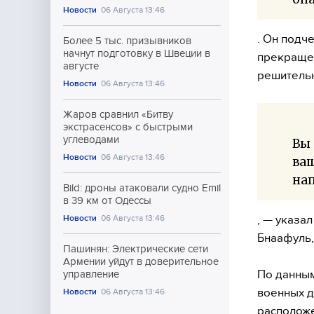
Новости
06 Августа 13:46
. Он подч
Более 5 тыс. призывников
начнут подготовку в Швеции в
прекращен
августе
решитель
Новости
06 Августа 13:46
Жаров сравнил «Битву
экстрасенсов» с быстрыми
углеводами
Вы
Новости
06 Августа 13:46
ваш
на
Bild: дроны атаковали судно Emil
в 39 км от Одессы
, — указа
Новости
06 Августа 13:46
Бнаафуль,
Пашинян: Электрические сети
Армении уйдут в доверительное
По данным
управление
военных д
Новости
06 Августа 13:46
расположе