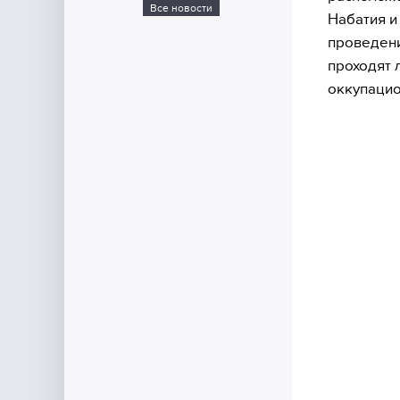
Все новости
Набатия и
проведени
проходят 
оккупацио