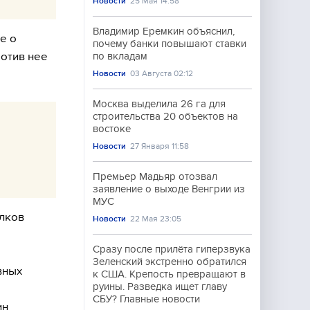
Новости
25 Мая 14:58
Владимир Еремкин объяснил,
е о
почему банки повышают ставки
отив нее
по вкладам
Новости
03 Августа 02:12
Москва выделила 26 га для
строительства 20 объектов на
востоке
Новости
27 Января 11:58
Премьер Мадьяр отозвал
заявление о выходе Венгрии из
МУС
елков
Новости
22 Мая 23:05
Сразу после прилёта гиперзвука
Зеленский экстренно обратился
вных
к США. Крепость превращают в
руины. Разведка ищет главу
СБУ? Главные новости
н,