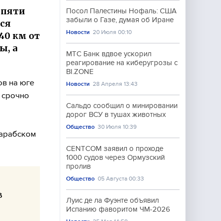
 пяти
Посол Палестины Нофаль: США
забыли о Газе, думая об Иране
хся
Новости
20 Июля 00:10
40 км от
ы, а
МТС Банк вдвое ускорил
реагирование на киберугрозы с
BI.ZONE
ов на юге
Новости
28 Апреля 13:43
 срочно
Сальдо сообщил о минировании
дорог ВСУ в тушах животных
Общество
30 Июля 10:39
 арабском
CENTCOM заявил о проходе
1000 судов через Ормузский
пролив
Общество
05 Августа 00:33
в
Луис де ла Фуэнте объявил
Испанию фаворитом ЧМ-2026