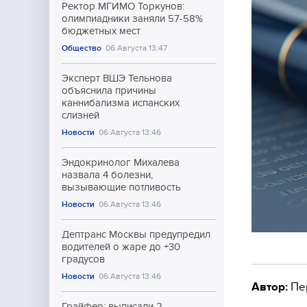
Ректор МГИМО Торкунов:
олимпиадники заняли 57-58%
бюджетных мест
Общество
06 Августа 13:47
Эксперт ВШЭ Тельнова
объяснила причины
каннибализма испанских
слизней
Новости
06 Августа 13:46
Эндокринолог Михалева
назвала 4 болезни,
вызывающие потливость
Новости
06 Августа 13:46
Дептранс Москвы предупредил
водителей о жаре до +30
градусов
Новости
06 Августа 13:46
Автор:
Пе
Грайфер: выписали 2