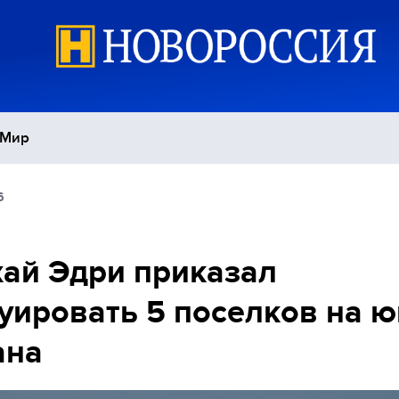
Мир
6
Политика
С
Экономика
П
ай Эдри приказал
уировать 5 поселков на ю
Спорт
ана