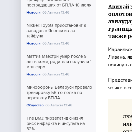
пострадавших от БПЛА 16 июля
Авихай 
Новости
06 Августа 13:46
оплотов
авиауда
Nikkei: Toyota приостановит 9
границы
заводов в Японии из-за
также р
тайфуна
Новости
06 Августа 13:46
Израильск
Маттиа Маэстри умер после 9
Ливана, я
лет в коме; родители получили 1
покинуть 
млн евро
Новости
06 Августа 13:46
Представи
языке в с
Минобороны Беларуси провело
тренировку 56-го полка по
перехвату БПЛА
Общество
06 Августа 13:46
люб
The BMJ: тирзепатид снизил
или
риск инфаркта и инсульта на
32%
оп