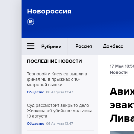
Новороссия
Россия
Донбасс
Рубрики
ПОСЛЕДНИЕ НОВОСТИ
17 Мая 18:5
Ближний Восток
Новости
Терновой и Киселёв вышли в
финал ЧЕ в прыжках с 10-
метровой вышки
Общество
Авих
Общество
06 Августа 13:47
эвак
Культура
Суд рассмотрит закрыто дело
Жилкина об убийстве мальчика
Лив
13 августа
Общество
06 Августа 13:47