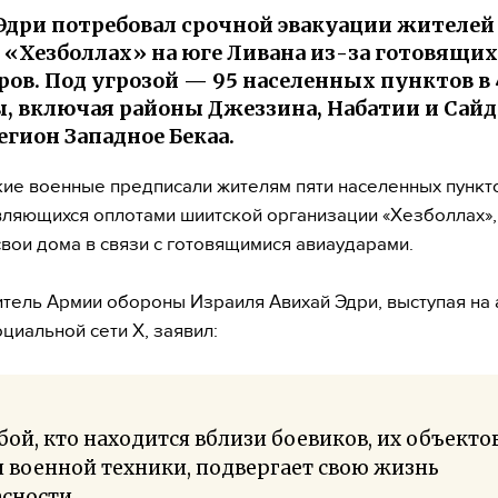
Эдри потребовал срочной эвакуации жителей
 «Хезболлах» на юге Ливана из-за готовящи
ров. Под угрозой — 95 населенных пунктов в 
, включая районы Джеззина, Набатии и Сайд
егион Западное Бекаа.
ие военные предписали жителям пяти населенных пункт
вляющихся оплотами шиитской организации «Хезболлах»,
свои дома в связи с готовящимися авиаударами.
тель Армии обороны Израиля Авихай Эдри, выступая на
оциальной сети X, заявил:
ой, кто находится вблизи боевиков, их объекто
 военной техники, подвергает свою жизнь
асности