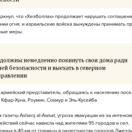
еркнул, что «Хезболлах» продолжает нарушать соглашени
ии огня, и израильские войска вынуждены принимать пр
ные меры.
 должны немедленно покинуть свои дома ради
ей безопасности и выехать в северном
правлении
л армейский представитель, обращаясь к населению пос
 Кфар-Хуна, Роумин, Сохмур и Эль-Кусейба.
 газеты Asharq al-Awsat, угроза эвакуации из-за интенси
ействий сейчас нависла над жителями 95 городов и сел,
нных в 40 км от границы в окрестностях городов Джеззи