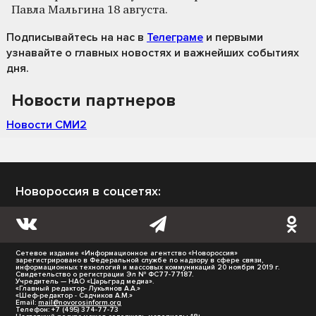
Павла Мальгина 18 августа.
Подписывайтесь на нас
в
Телеграме
и первыми
узнавайте о главных новостях и важнейших событиях
дня.
Новости партнеров
Новости СМИ2
Новороссия в соцсетях:
Сетевое издание «Информационное агентство «Новороссия»
зарегистрировано в Федеральной службе по надзору в сфере связи,
информационных технологий и массовых коммуникаций 20 ноября 2019 г.
Свидетельство о регистрации Эл № ФС77-77187.
Учредитель — НАО «Царьград медиа».
«Главный редактор- Лукьянов А.А.»
«Шеф-редактор - Садчиков А.М.»
Email:
mail@novorosinform.org
Телефон: +7 (495) 374-77-73