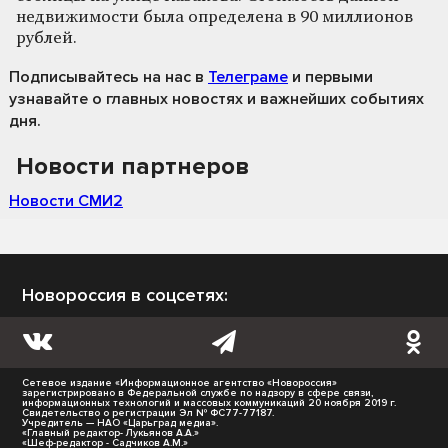
недвижимости была определена в 90 миллионов
рублей.
Подписывайтесь на нас
в
Телеграме
и первыми
узнавайте о главных новостях и важнейших событиях
дня.
Новости партнеров
Новости СМИ2
Новороссия в соцсетях:
Сетевое издание «Информационное агентство «Новороссия»
зарегистрировано в Федеральной службе по надзору в сфере связи,
информационных технологий и массовых коммуникаций 20 ноября 2019 г.
Свидетельство о регистрации Эл № ФС77-77187.
Учредитель — НАО «Царьград медиа».
«Главный редактор- Лукьянов А.А.»
«Шеф-редактор - Садчиков А.М.»