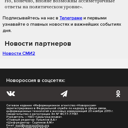
Но, конечно, вполне возможны ассиметричные
ответы на политическом уровне».
Подписывайтесь на нас
в
Телеграме
и первыми
узнавайте о главных новостях и важнейших событиях
дня.
Новости партнеров
Новости СМИ2
Новороссия в соцсетях:
Сетевое издание «Информационное агентство «Новороссия»
зарегистрировано в Федеральной службе по надзору в сфере связи,
информационных технологий и массовых коммуникаций 20 ноября 2019 г.
Свидетельство о регистрации Эл № ФС77-77187.
Учредитель — НАО «Царьград медиа».
«Главный редактор- Лукьянов А.А.»
«Шеф-редактор - Садчиков А.М.»
Email:
mail@novorosinform.org