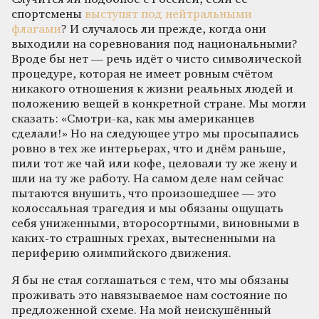
спортсмены
выступят под нейтральными
флагами
? И случалось ли прежде, когда они
выходили на соревнования под национальными?
Вроде бы нет — речь идёт о чисто символической
процедуре, которая не имеет ровным счётом
никакого отношения к жизни реальных людей и
положению вещей в конкретной стране. Мы могли
сказать: «Смотри-ка, как мы американцев
сделали!» Но на следующее утро мы просыпались
ровно в тех же интерьерах, что и днём раньше,
пили тот же чай или кофе, целовали ту же жену и
шли на ту же работу. На самом деле нам сейчас
пытаются внушить, что произошедшее — это
колоссальная трагедия и мы обязаны ощущать
себя униженными, второсортными, виновными в
каких-то страшных грехах, вытесненными на
периферию олимпийского движения.
Я бы не стал соглашаться с тем, что мы обязаны
проживать это навязываемое нам состояние по
предложенной схеме. На мой неискушённый