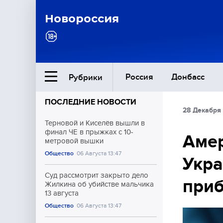
Новороссия
Россия
Донбасс
Рубрики
ПОСЛЕДНИЕ НОВОСТИ
28 Декабря 
Ближний Восток
Терновой и Киселёв вышли в
финал ЧЕ в прыжках с 10-
Амер
метровой вышки
Общество
Общество
06 Августа 13:47
Укра
Культура
Суд рассмотрит закрыто дело
при
Жилкина об убийстве мальчика
13 августа
Общество
06 Августа 13:47