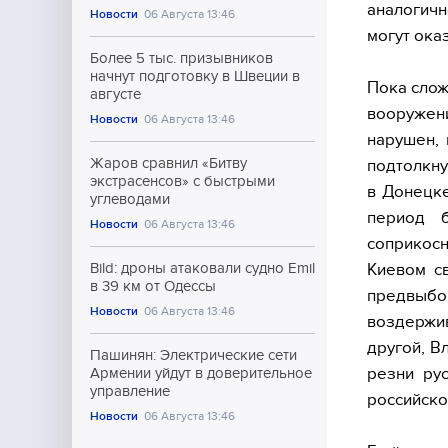
аналогич
Новости
06 Августа 13:46
могут ока
Более 5 тыс. призывников
начнут подготовку в Швеции в
Пока слож
августе
вооружен
Новости
06 Августа 13:46
нарушен, 
Жаров сравнил «Битву
подтолкну
экстрасенсов» с быстрыми
в Донецке
углеводами
период б
Новости
06 Августа 13:46
соприкосн
Киевом с
Bild: дроны атаковали судно Emil
в 39 км от Одессы
предвыбо
Новости
06 Августа 13:46
воздержив
другой, В
Пашинян: Электрические сети
резни рус
Армении уйдут в доверительное
управление
российско
Новости
06 Августа 13:46