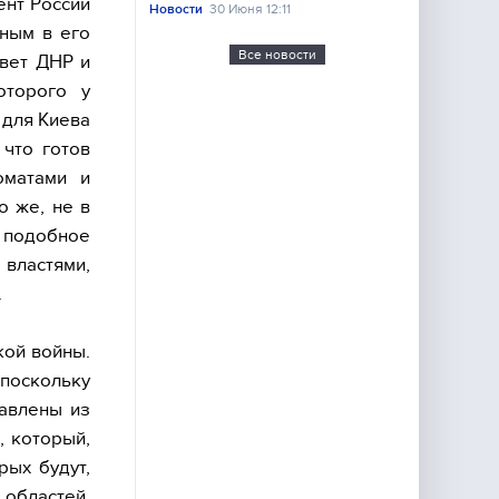
ент России
Новости
30 Июня 12:11
ным в его
Все новости
твет ДНР и
оторого у
 для Киева
 что готов
оматами и
о же, не в
 подобное
 властями,
.
кой войны.
поскольку
давлены из
, который,
рых будут,
 областей,