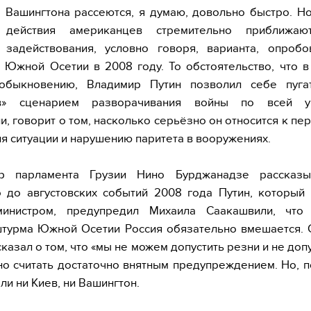
Вашингтона рассеются, я думаю, довольно быстро. Но
, действия американцев стремительно приближаю
, задействования, условно говоря, варианта, опробо
 Южной Осетии в 2008 году. То обстоятельство, что в
обыкновению, Владимир Путин позволил себе пуга
ов» сценарием разворачивания войны по всей ук
и, говорит о том, насколько серьёзно он относится к пе
я ситуации и нарушению паритета в вооружениях.
ер парламента Грузии Нино Бурджанадзе рассказы
 до августовских событий 2008 года Путин, который
министром, предупредил Михаила Саакашвили, что
турма Южной Осетии Россия обязательно вмешается. 
сказал о том, что «мы не можем допустить резни и не допу
о считать достаточно внятным предупреждением. Но, п
ли ни Киев, ни Вашингтон.