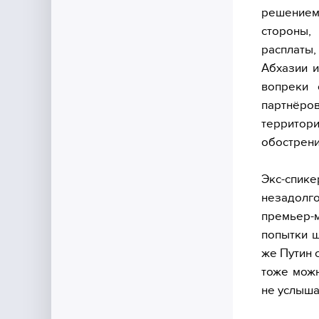
решением 
стороны
расплаты
Абхазии и
вопреки 
партнёр
территори
обострени
Экс-спик
незадолго
премьер-
попытки ш
же Путин 
тоже можн
не услыша