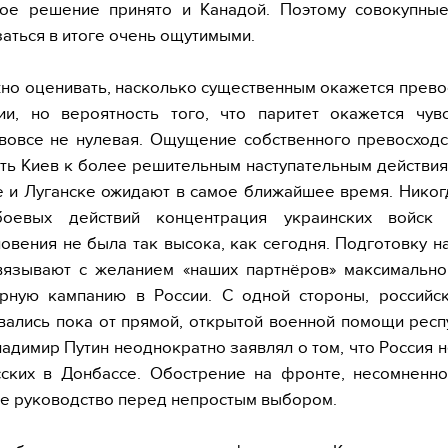
ное решение принято и Канадой. Поэтому совокупные
заться в итоге очень ощутимыми.
но оценивать, насколько существенным окажется прево
ии, но вероятность того, что паритет окажется чувс
вовсе не нулевая. Ощущение собственного превосход
ть Киев к более решительным наступательным действи
 и Луганске ожидают в самое ближайшее время. Никог
оевых действий концентрация украинских войск
овения не была так высока, как сегодня. Подготовку н
вязывают с желанием «наших партнёров» максимально
рную кампанию в России. С одной стороны, российск
ались пока от прямой, открытой военной помощи респ
ладимир Путин неоднократно заявлял о том, что Россия н
ских в Донбассе. Обострение на фронте, несомненно
е руководство перед непростым выбором.