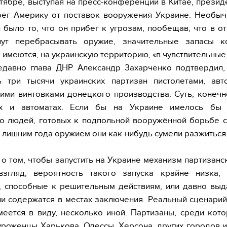
тябре, выступая на пресс-конференции в Китае, презид
рёг Америку от поставок вооружения Украине. Необыч
 было то, что он прибег к угрозам, пообещав, что в о
ут перебрасывать оружие, значительные запасы к
 имеются, на украинскую территорию, «в чувствительные
едавно глава ДНР Александр Захарченко подтвердил,
ь три тысячи украинских партизан пистолетами, авт
ими винтовками донецкого производства. Суть, конечн
ах и автоматах. Если бы на Украине имелось бы
о людей, готовых к подпольной вооружённой борьбе с
 с лишним года оружием они как-нибудь сумели разжиться
 о том, чтобы запустить на Украине механизм партизанс
згляд, вероятность такого запуска крайне низка, 
, способные к решительным действиям, или давно вы
ли содержатся в местах заключения. Реальный сценарий
меется в виду, несколько иной. Партизаны, среди кото
уроженцы Харькова, Одессы, Херсона, других городов и