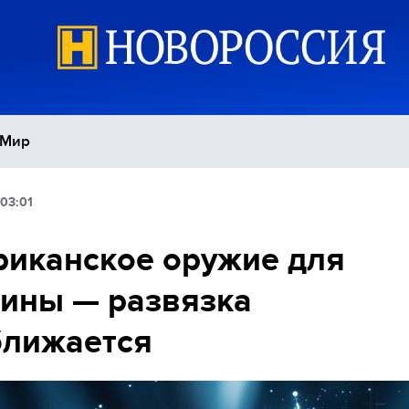
Мир
03:01
Политика
С
иканское оружие для
Экономика
П
ины — развязка
Спорт
ближается