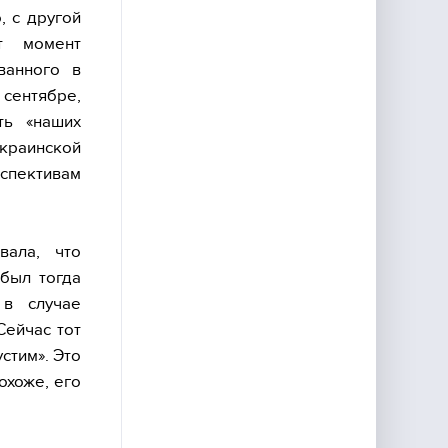
, с другой
т момент
ванного в
 сентябре,
ть «наших
раинской
рспективам
вала, что
 был тогда
 в случае
Сейчас тот
стим». Это
охоже, его