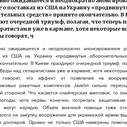
авно ожидавшееся и неоднократно анонсиров
 о поставках из США на Украину «продвину
тельных средств» принято окончательно. В 
ют очередной триумф, полагая, что теперь 
аратистами уже в кармане, хотя некоторые 
ы говорят, ч
вно ожидавшееся и неоднократно анонсированное 
х из США на Украину «продвинутых оборонительных
кончательно. В Киеве празднуют очередной триумф, по
беды над сепаратистами уже в кармане, хотя некотор
ы говорят, что эффект от появления на вооруж
анковых ракетных комплексов Javelin сильно переоц
й стороной. Что касается снайперских винтовок, то он
погоды, хотя нервы, конечно, потрепать защитникам
к могут изрядно. Объём военной помощи тоже отн
всего на закупку вооружения для украинской армии в
в долларов. Однако не только США намерены помочь