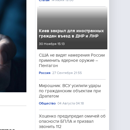
Статьи
14 Июня 19:00
Киев закрыл для иностранных
граждан въезд в ДНР и ЛНР
30 Ноября 15:13
США не видят намерения России
применить ядерное оружие –
Пентагон
Россия
27 Сентября 21:55
Мирошник: ВСУ усилили удары
по гражданским объектам при
Драпатом
Общество
04 Августа 04:18
Хоценко предупредил омичей об
опасности БПЛА и призвал
звонить 112