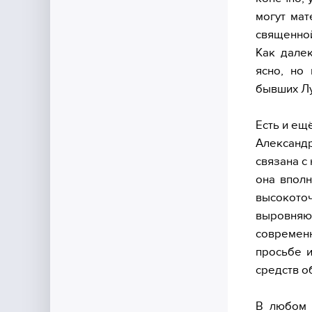
могут мат
священной
Как далек
ясно, но
бывших Лу
Есть и ещ
Александ
связана с
она впол
высокото
выровняют
современн
просьбе и
средств о
В любом 