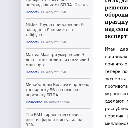
Итак, д
пострадавших от БПЛА 16 июля
решение
Новости
06 Августа 13:46
оборони
праздну
Nikkei: Toyota приостановит 9
над сеп
заводов в Японии из-за
тайфуна
эксперт
Новости
06 Августа 13:46
Итак, да
Маттиа Маэстри умер после 9
поставка
лет в коме; родители получили 1
принято о
млн евро
теперь по
Новости
06 Августа 13:46
эксперт
Минобороны Беларуси провело
противот
тренировку 56-го полка по
украинско
перехвату БПЛА
сделают 
Общество
06 Августа 13:46
республи
The BMJ: тирзепатид снизил
невелик, 
риск инфаркта и инсульта на
миллионо
32%