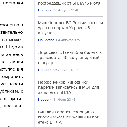
 поставки
пострадавших от БПЛА 16 июля
Новости
06 Августа 13:46
Минобороны: ВС России нанесли
сходство в
удар по портам Украины 3
твительно
августа
ства может
Общество
04 Августа 18:57
ям. Штурма
Доросева: с 1 сентября билеты в
да за весь
транспорте РФ получат единый
 на линии
стандарт
аступления
Новости
06 Августа 01:12
 омрачить
Парфенчиков: чиновники
ие власти
Карелии записались в МОГ для
убликам, с
защиты от БПЛА
е допустит
Новости
31 Июля 20:43
, поставит
Виталий Королёв сообщил о
гибели 61-летней женщины при
атаке БПЛА