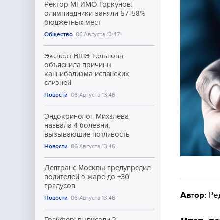
Ректор МГИМО Торкунов:
олимпиадники заняли 57-58%
бюджетных мест
Общество
06 Августа 13:47
Эксперт ВШЭ Тельнова
объяснила причины
каннибализма испанских
слизней
Новости
06 Августа 13:46
Эндокринолог Михалева
назвала 4 болезни,
вызывающие потливость
Новости
06 Августа 13:46
Дептранс Москвы предупредил
водителей о жаре до +30
градусов
Автор:
Ре
Новости
06 Августа 13:46
Грайфер: выписали 2