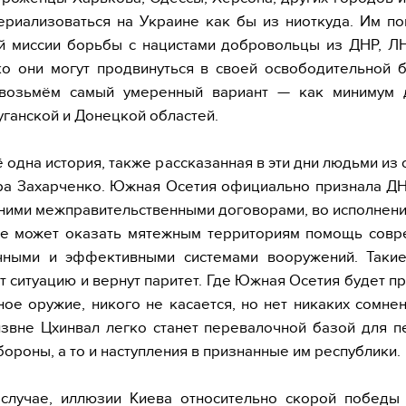
ериализоваться на Украине как бы из ниоткуда. Им по
 миссии борьбы с нацистами добровольцы из ДНР, ЛН
о они могут продвинуться в своей освободительной 
 возьмём самый умеренный вариант — как минимум 
ганской и Донецкой областей.
ё одна история, также рассказанная в эти дни людьми из
ра Захарченко. Южная Осетия официально признала ДН
 ними межправительственными договорами, во исполнен
не может оказать мятежным территориям помощь совр
чными и эффективными системами вооружений. Такие
 ситуацию и вернут паритет. Где Южная Осетия будет п
ое оружие, никого не касается, но нет никаких сомнен
звне Цхинвал легко станет перевалочной базой для 
бороны, а то и наступления в признанные им республики.
случае, иллюзии Киева относительно скорой победы 