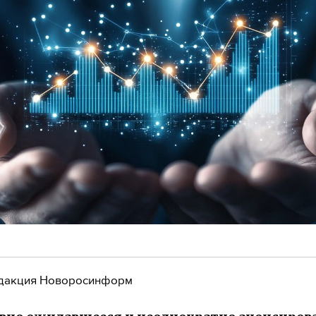
дакция Новоросинформ