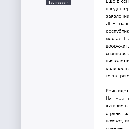
Ещё в сен
Все новости
предосте
заявлении
ЛНР начн
республик
места». Н
вооружит
снайперск
пистолет
количеств
то за три
Речь идёт
На мой в
активисты
страны, и
похоже, и
конечно, 