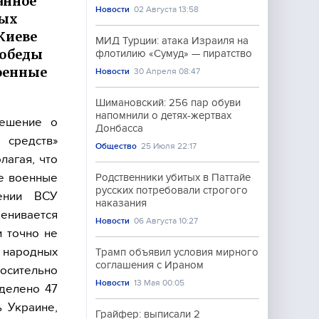
анное
Новости
02 Августа 13:58
тых
Киеве
МИД Турции: атака Израиля на
победы
флотилию «Сумуд» — пиратство
военные
Новости
30 Апреля 08:47
Шимановский: 256 пар обуви
напомнили о детях-жертвах
решение о
Донбасса
 средств»
Общество
25 Июля 22:17
лагая, что
ые военные
Родственники убитых в Паттайе
русских потребовали строгого
ении ВСУ
наказания
енивается
Новости
06 Августа 10:27
и точно не
 народных
Трамп объявил условия мирного
соглашения с Ираном
осительно
Новости
13 Мая 00:05
ыделено 47
 Украине,
Грайфер: выписали 2