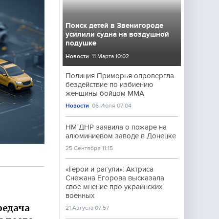
Поиск детей в Звенигороде
усилили судна на воздушной
подушке
Новости
11 Марта 10:02
Полиция Приморья опровергла
бездействие по избиению
женщины бойцом ММА
Новости
06 Июля 07:04
НМ ДНР заявила о пожаре на
алюминиевом заводе в Донецке
25 Сентября 11:15
«Герои и рагули»: Актриса
Снежана Егорова высказала
своё мнение про украинских
военных
редача
21 Августа 07:57