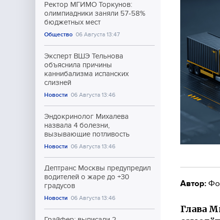
Ректор МГИМО Торкунов:
олимпиадники заняли 57-58%
бюджетных мест
Общество
06 Августа 13:47
Эксперт ВШЭ Тельнова
объяснила причины
каннибализма испанских
слизней
Новости
06 Августа 13:46
Эндокринолог Михалева
назвала 4 болезни,
вызывающие потливость
Новости
06 Августа 13:46
Дептранс Москвы предупредил
водителей о жаре до +30
Автор:
Фо
градусов
Новости
06 Августа 13:46
Глава М
Грайфер: выписали 2