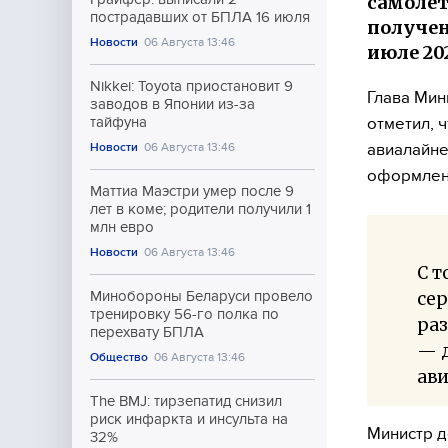
самолёт
пострадавших от БПЛА 16 июля
получен
Новости
06 Августа 13:46
июле 20
Nikkei: Toyota приостановит 9
Глава Мин
заводов в Японии из-за
отметил, 
тайфуна
авиалайне
Новости
06 Августа 13:46
оформлен
Маттиа Маэстри умер после 9
лет в коме; родители получили 1
млн евро
Новости
06 Августа 13:46
С т
сер
Минобороны Беларуси провело
тренировку 56-го полка по
ра
перехвату БПЛА
— 
Общество
06 Августа 13:46
ав
The BMJ: тирзепатид снизил
риск инфаркта и инсульта на
Министр д
32%