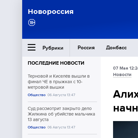
Новороссия
Россия
Донбасс
Рубрики
ПОСЛЕДНИЕ НОВОСТИ
07 Мая 12:2
Ближний Восток
Новости
Терновой и Киселёв вышли в
финал ЧЕ в прыжках с 10-
метровой вышки
Общество
Алих
Общество
06 Августа 13:47
начн
Культура
Суд рассмотрит закрыто дело
Жилкина об убийстве мальчика
13 августа
Общество
06 Августа 13:47