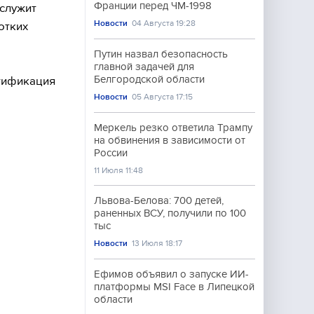
Франции перед ЧМ-1998
 служит
Новости
04 Августа 19:28
отких
Путин назвал безопасность
главной задачей для
Белгородской области
ртификация
Новости
05 Августа 17:15
Меркель резко ответила Трампу
на обвинения в зависимости от
России
11 Июля 11:48
Львова-Белова: 700 детей,
раненных ВСУ, получили по 100
тыс
Новости
13 Июля 18:17
Ефимов объявил о запуске ИИ-
платформы MSI Face в Липецкой
области