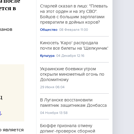
а после
Старлей сказал в лицо: "Плевать
тся в
на этот орден и на эту СВО".
Бойцов с большим зарплатами
превратили в дойных коров?
ханов
Общество
08 Февраля 11:00
Киносеть 'Каро' распродала
почти все билеты на 'Щелкунчик'
Культура
04 Декабря 12:16
Украинские боевики утром
открыли минометный огонь по
Доломитному
29 Июня 06:04
ц
В Луганске восстановили
памятник защитникам Донбасса
и
.
04 Ноября 13:58
Бюффе признала отмену
ю является
допинг-проверок сборной