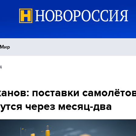
Мир
4
Политика
С
Экономика
П
анов: поставки самолёто
утся через месяц-два
Спорт