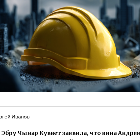
ргей Иванов
 Эбру Чынар Куввет заявила, что вина Андре