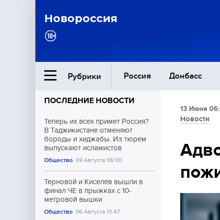
Новороссия
Россия
Донбасс
Рубрики
ПОСЛЕДНИЕ НОВОСТИ
13 Июня 06
Ближний Восток
Новости
Теперь их всех примет Россия?
В Таджикистане отменяют
бороды и хиджабы. Из тюрем
Общество
Адво
выпускают исламистов
Общество
09 Августа 06:00
пожи
Культура
Терновой и Киселёв вышли в
финал ЧЕ в прыжках с 10-
метровой вышки
Общество
06 Августа 13:47