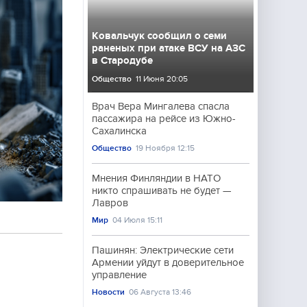
Ковальчук сообщил о семи
раненых при атаке ВСУ на АЗС
в Стародубе
Общество
11 Июня 20:05
Врач Вера Мингалева спасла
пассажира на рейсе из Южно-
Сахалинска
Общество
19 Ноября 12:15
Мнения Финляндии в НАТО
никто спрашивать не будет —
Лавров
Мир
04 Июля 15:11
Пашинян: Электрические сети
Армении уйдут в доверительное
управление
я
Новости
06 Августа 13:46