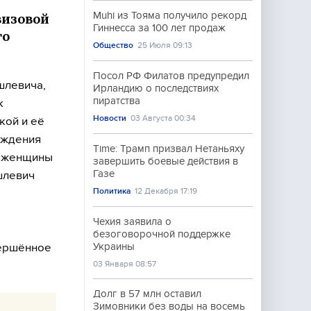
Muhi из Тояма получило рекорд
визовой
Гиннесса за 100 лет продаж
го
Общество
25 Июля 09:13
Посол РФ Филатов предупредил
шлевича,
Ирландию о последствиях
пиратства
к
Новости
03 Августа 00:34
кой и её
рждения
Time: Трамп призвал Нетаньяху
й женщины
завершить боевые действия в
Газе
шлевич
Политика
12 Декабря 17:19
Чехия заявила о
а
безоговорочной поддержке
вершённое
Украины
03 Января 08:57
Долг в 57 млн оставил
Зимовники без воды на восемь