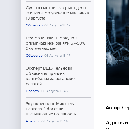
Суд рассмотрит закрыто дело
Жилкина об убийстве мальчика
13 августа
Общество
06 Августа 13:47
Ректор МГИМО Торкунов:
олимпиадники заняли 57-58%
бюджетных мест
Общество
06 Августа 13:47
Эксперт ВШЭ Тельнова
объяснила причины
каннибализма испанских
слизней
Новости
06 Августа 13:46
Эндокринолог Михалева
Автор:
Се
назвала 4 болезни,
вызывающие потливость
Адвокат
Новости
06 Августа 13:46