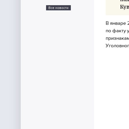
Кув
Все новости
В январе 
по факту 
признакам
Уголовног