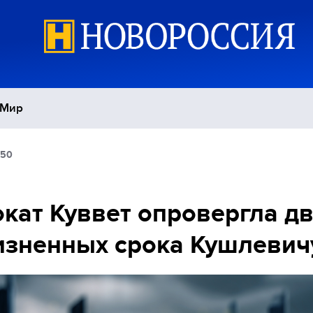
Мир
:50
Политика
С
Экономика
П
кат Куввет опровергла д
зненных срока Кушлевич
Спорт