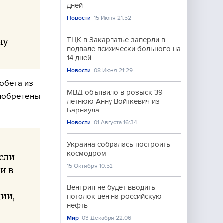
дней
 –
Новости
15 Июня 21:52
ТЦК в Закарпатье заперли в
ну
подвале психически больного на
14 дней
Новости
08 Июня 21:29
обега из
МВД объявило в розыск 39-
риобретены
летнюю Анну Войткевич из
Барнаула
Новости
01 Августа 16:34
Украина собралась построить
космодром
если
15 Октября 10:52
и в
Венгрия не будет вводить
ции,
потолок цен на российскую
нефть
Мир
03 Декабря 22:06