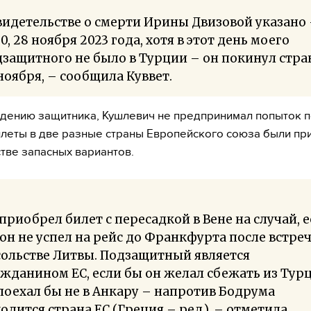
видетельстве о смерти Ирины Двизовой указано
00, 28 ноября 2023 года, хотя в этот день моего
защитного не было в Турции – он покинул стра
ноября, – сообщила Куввет.
дению защитника, Кушлевич не предпринимал попыток п
илеты в две разные страны Европейского союза были п
стве запасных вариантов.
приобрел билет с пересадкой в Вене на случай, 
он не успел на рейс до Франкфурта после встреч
ольстве Литвы. Подзащитный является
жданином ЕС, если бы он желал сбежать из Тур
поехал бы не в Анкару – напротив Бодрума
одится страна ЕС (Греция – ред.), – отметила