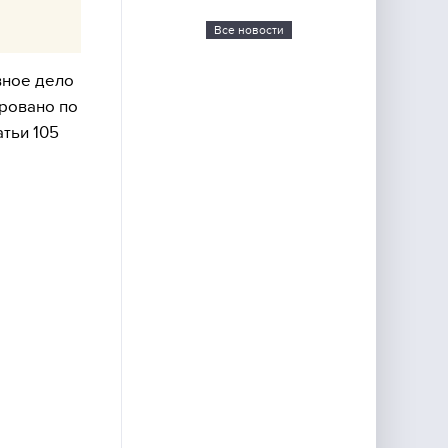
Все новости
вное дело
ровано по
атьи 105