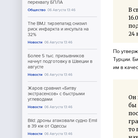
перехвату БПЛА
В с
Общество
06 Августа 13:46
16.
The BMJ: тирзепатид снизил
под
риск инфаркта и инсульта на
24 
32%
Новости
06 Августа 13:46
По утверж
Более 5 тыс. призывников
Турции. Б
начнут подготовку в Швеции в
им в каче
августе
Новости
06 Августа 13:46
Жаров сравнил «Битву
экстрасенсов» с быстрыми
Он 
углеводами
бы 
Новости
06 Августа 13:46
пос
гра
Bild: дроны атаковали судно Emil
в 39 км от Одессы
то 
Новости
06 Августа 13:46
нах