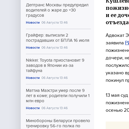
Кушлеви
Дептранс Москвы предупредил
пожизне
водителей о жаре до +30
и ее доч
градусов
отъезда
Новости
06 Августа 13:46
Адвокат Э
Грайфер: выписали 2
пострадавших от БПЛА 16 июля
заявила
Р
Новости
06 Августа 13:46
пожизненн
дочери, н
Nikkei: Toyota приостановит 9
послужило
заводов в Японии из-за
тайфуна
указано в
Новости
06 Августа 13:46
покинул п
Маттиа Маэстри умер после 9
13 мая су
лет в коме; родители получили 1
млн евро
пожизненн
Новости
06 Августа 13:46
осенью 20
Минобороны Беларуси провело
тренировку 56-го полка по