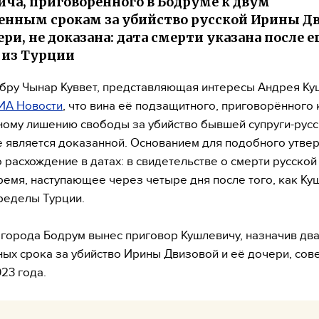
ча, приговоренного в Бодруме к двум
нным срокам за убийство русской Ирины Д
ери, не доказана: дата смерти указана после е
 из Турции
бру Чынар Куввет, представляющая интересы Андрея Ку
ИА Новости
, что вина её подзащитного, приговорённого 
ому лишению свободы за убийство бывшей супруги-русс
е является доказанной. Основанием для подобного утве
 расхождение в датах: в свидетельстве о смерти русско
ремя, наступающее через четыре дня после того, как Ку
ределы Турции.
д города Бодрум вынес приговор Кушлевичу, назначив дв
ых срока за убийство Ирины Двизовой и её дочери, со
23 года.