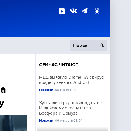
СЕЙЧАС ЧИТАЮТ
пецоперация
МВД выявило Drama RAT: вирус
крадет данные с Android
роисшествия
ва
Новости
08 Июня 11:10
у
Хуснуллин предложил жд путь к
Индийскому океану из-за
Босфора и Ормуза
Новости
06 Августа 09:54