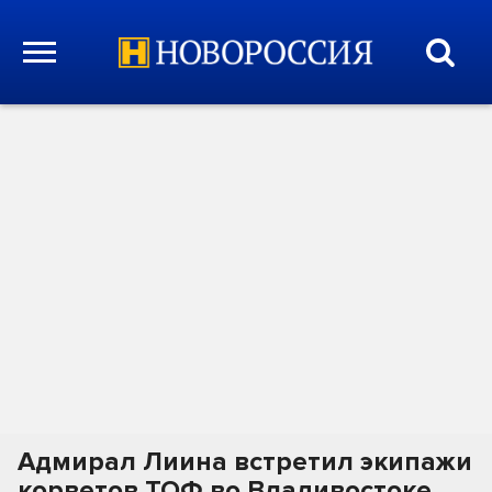
Адмирал Лиина встретил экипажи
корветов ТОФ во Владивостоке