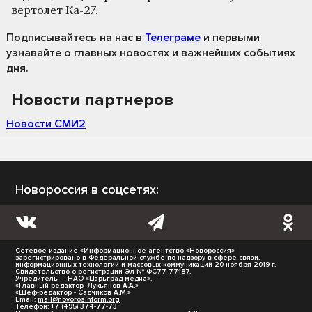
вертолет Ка-27.
Подписывайтесь на нас
в
Телеграме
и первыми
узнавайте о главных новостях и важнейших событиях
дня.
Новости партнеров
Новости СМИ2
Новороссия в соцсетях:
Сетевое издание «Информационное агентство «Новороссия»
зарегистрировано в Федеральной службе по надзору в сфере связи,
информационных технологий и массовых коммуникаций 20 ноября 2019 г.
Свидетельство о регистрации Эл № ФС77-77187.
Учредитель — НАО «Царьград медиа».
«Главный редактор- Лукьянов А.А.»
«Шеф-редактор - Садчиков А.М.»
Email:
mail@novorosinform.org
Телефон: +7 (495) 374-77-73