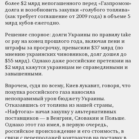
более $2 млрд непогашенного перед «Газпромом»
долга и возобновить закупки «голубого топлива»
(как требует соглашение от 2009 года) в объеме 5
млрд кубов ежегодно.
Решение спорное: долги Украины по правилу take
or pay на конец прошлого года, включая пени и
штрафы за просрочку, превысили $37 млрд (по
мнению украинских чиновников, долг дошел до
$55 млрд). Однако даже российские претензии на
$2 млрд кажутся украинцам не справедливыми и
завышенными.
Впрочем, судя по всему, Киев лукавит, говоря, что
покупка российского газа наносила
непоправимый урон бюджету Украины.
Отказавшись от топлива из нашей страны,
«Нафтогаз» начал закупку у альтернативных
поставщиков — в Венгрии, Словакии и Польше.
Однако этот газ имел, в первую очередь,
российское происхождение и его стоимость, в
связи с перепродажей контрактов на поставку в