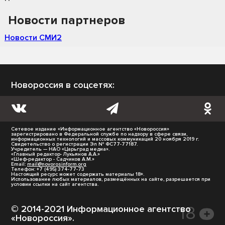
Новости партнеров
Новости СМИ2
Новороссия в соцсетях:
Сетевое издание «Информационное агентство «Новороссия»
зарегистрировано в Федеральной службе по надзору в сфере связи,
информационных технологий и массовых коммуникаций 20 ноября 2019 г.
Свидетельство о регистрации Эл № ФС77-77187.
Учредитель — НАО «Царьград медиа».
«Главный редактор- Лукьянов А.А.»
«Шеф-редактор - Садчиков А.М.»
Email:
mail@novorosinform.org
Телефон: +7 (495) 374-77-73
Настоящий ресурс может содержать материалы 18+.
Использование любых материалов, размещённых на сайте, разрешается при
условии ссылки на сайт агентства.
© 2014-2021 Информационное агентство
«Новороссия».