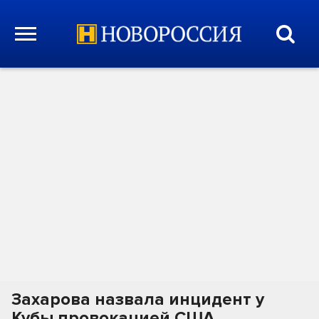
Захарова назвала инцидент у
Кубы провокацией США