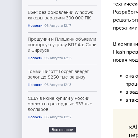
техническ
Разработч
BGR: без обновлений Windows
хакеры заразили 300 000 ПК
решать эт
Новости
06 Августа 12:17
прежними
Прошунин и Плишкин объявили
В компани
повторную угрозу БПЛА в Сочи
и Сириусе
Flash пре
Новости
06 Августа 12:15
новая мод
Томми Пиготт: Госдеп введет
она 
залог до $250 тыс. за визу
проц
Новости
06 Августа 12:13
в за
США в июне купили у России
а так
орехов на рекордные 633 тыс
долларов
Новости
06 Августа 12:12
«Al
Все новости
пер