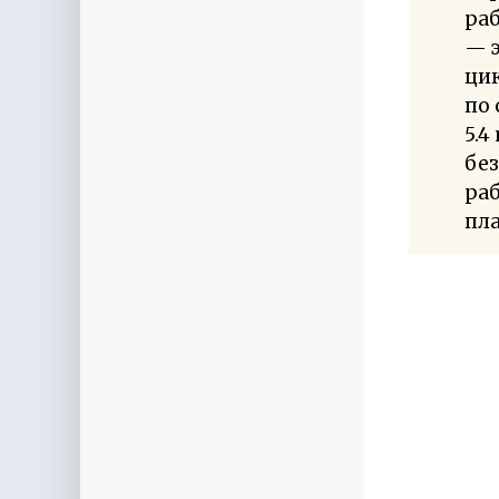
ра
— 
цик
по
5.4
бе
раб
пла