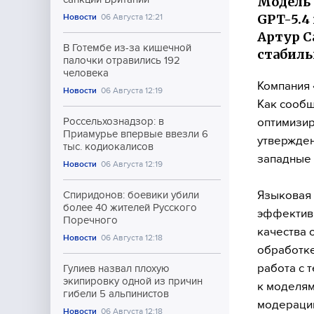
Модель 
GPT-5.4 
Новости
06 Августа 12:21
Артур С
В Готембе из-за кишечной
стабиль
палочки отравились 192
человека
Компания 
Новости
06 Августа 12:19
Как сооб
оптимизир
Россельхознадзор: в
Приамурье впервые ввезли 6
утвержден
тыс. кодиокалисов
западные
Новости
06 Августа 12:19
Языковая 
Спиридонов: боевики убили
более 40 жителей Русского
эффективн
Поречного
качества 
Новости
06 Августа 12:18
обработке
работа с 
Гулиев назвал плохую
экипировку одной из причин
к моделям
гибели 5 альпинистов
модерации
Новости
06 Августа 12:18