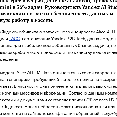
быстрее и в 5 раз дешевле аналогов, превосх
mini в 56% задач. Руководитель Yandex AI Stu
амигуллин отметил безопасность данных и
ную работу в России.
«Яндекс» объявила о запуске новой нейросети Alice AI LL
щили
ТАСС
в организации Yandex B2B Tech, данная модел
ована для наиболее востребованных бизнес-задач и, по
ию разработчиков, превосходит по качеству аналогичн
 решения.
модель Alice AI LLM Flash отличается высокой скоростью
а в сценариях, требующих быстрого отклика при сохра
ответа. В частности, она применяется в диалоговых систе
 крупных массивов информации. Согласно данным компа
текстами и документами составляет почти 60% от всех B2
 «Яндекса». Новая нейросеть может использоваться для
 контента на сайтах, классификации обращений в служб