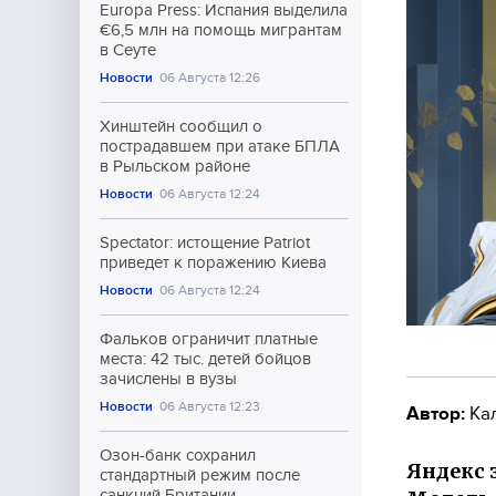
Europa Press: Испания выделила
€6,5 млн на помощь мигрантам
в Сеуте
Новости
06 Августа 12:26
Хинштейн сообщил о
пострадавшем при атаке БПЛА
в Рыльском районе
Новости
06 Августа 12:24
Spectator: истощение Patriot
приведет к поражению Киева
Новости
06 Августа 12:24
Фальков ограничит платные
места: 42 тыс. детей бойцов
зачислены в вузы
Новости
06 Августа 12:23
Автор:
Ка
Озон-банк сохранил
Яндекс 
стандартный режим после
санкций Британии