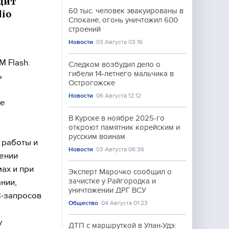
одит
60 тыс. человек эвакуированы в
dio
Спокане, огонь уничтожил 600
строений
Новости
03 Августа 03:16
M Flash.
Следком возбудил дело о
гибели 14-летнего мальчика в
ь
Острогожске
Новости
06 Августа 12:12
ые
В Курске в ноябре 2025-го
откроют памятник корейским и
русским воинам
 работы и
Новости
03 Августа 06:36
нении
мах и при
Эксперт Марочко сообщил о
зачистке у Райгородка и
нии,
уничтожении ДРГ ВСУ
B-запросов
Общество
04 Августа 01:23
у
ДТП с маршруткой в Улан-Удэ: