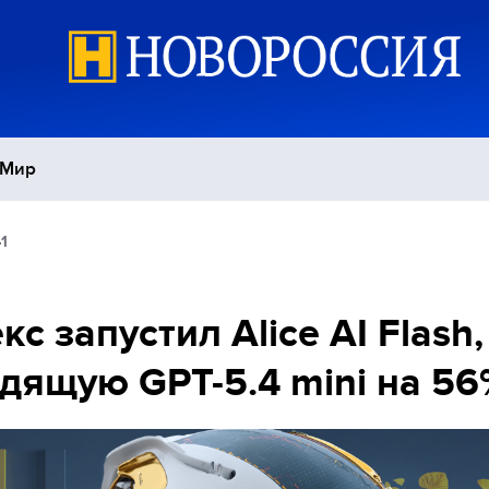
Мир
1
Политика
С
Экономика
П
кс запустил Alice AI Flash,
дящую GPT-5.4 mini на 56
Спорт