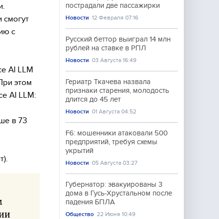
и.
пострадали две пассажирки
и смогут
Новости
12 Февраля 07:16
ию с
Русский беттор выиграл 14 млн
рублей на ставке в РПЛ
Новости
03 Августа 16:49
ce AI LLM
При этом
Гериатр Ткачева назвала
признаки старения, молодость
e AI LLM:
длится до 45 лет
Новости
01 Августа 04:52
ше в 73
F6: мошенники атаковали 500
предприятий, требуя схемы
укрытий
).
Новости
05 Августа 03:27
Губернатор: эвакуированы 3
дома в Гусь-Хрустальном после
м
падения БПЛА
ции
Общество
22 Июня 10:49