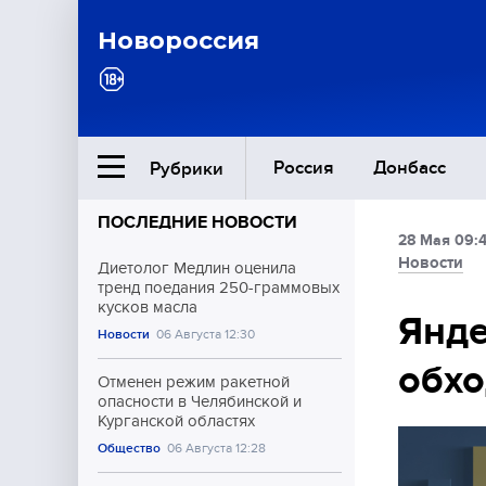
Новороссия
Россия
Донбасс
Рубрики
ПОСЛЕДНИЕ НОВОСТИ
28 Мая 09:4
Ближний Восток
Новости
Диетолог Медлин оценила
тренд поедания 250-граммовых
кусков масла
Общество
Янде
Новости
06 Августа 12:30
обхо
Культура
Отменен режим ракетной
опасности в Челябинской и
Курганской областях
Общество
06 Августа 12:28