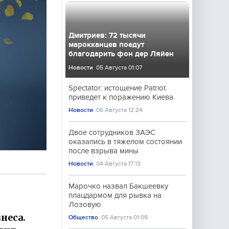
Дмитриев: 72 тысячи
марокканцев поедут
благодарить фон дер Ляйен
Новости
05 Августа 01:07
Spectator: истощение Patriot
приведет к поражению Киева
Новости
06 Августа 12:24
Двое сотрудников ЗАЭС
оказались в тяжелом состоянии
после взрыва мины
Новости
04 Августа 17:13
Марочко назвал Бакшеевку
плацдармом для рывка на
Лозовую
неса.
Общество
05 Августа 01:09