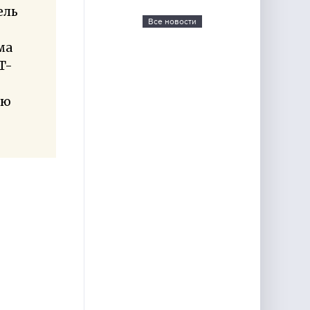
ель
Все новости
ма
T-
ую