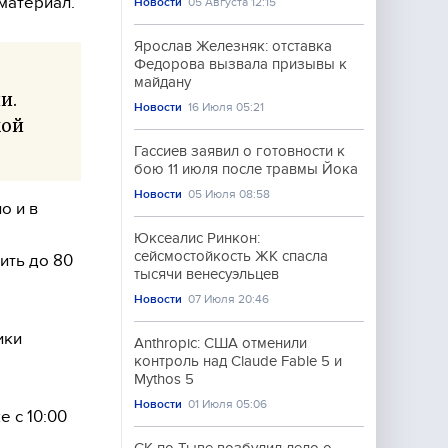
материал.
Новости
05 Августа 12:15
Ярослав Железняк: отставка
Федорова вызвала призывы к
майдану
и.
Новости
16 Июля 05:21
кой
Гассиев заявил о готовности к
бою 11 июля после травмы Йока
Новости
05 Июля 08:58
о и в
Юксеалис Ринкон:
сейсмостойкость ЖК спасла
ить до 80
тысячи венесуэльцев
Новости
07 Июля 20:46
ики
Anthropic: США отменили
контроль над Claude Fable 5 и
Mythos 5
Новости
01 Июля 05:06
 с 10:00