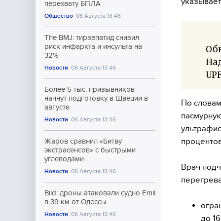
указывает
перехвату БПЛА
Общество
06 Августа 13:46
The BMJ: тирзепатид снизил
риск инфаркта и инсульта на
Обы
32%
На
Новости
06 Августа 13:46
UPF
Более 5 тыс. призывников
начнут подготовку в Швеции в
По словам
августе
пасмурную
Новости
06 Августа 13:46
ультрафио
процентов
Жаров сравнил «Битву
экстрасенсов» с быстрыми
углеводами
Врач подч
Новости
06 Августа 13:46
перегрева
Bild: дроны атаковали судно Emil
в 39 км от Одессы
огра
Новости
06 Августа 13:46
до 16