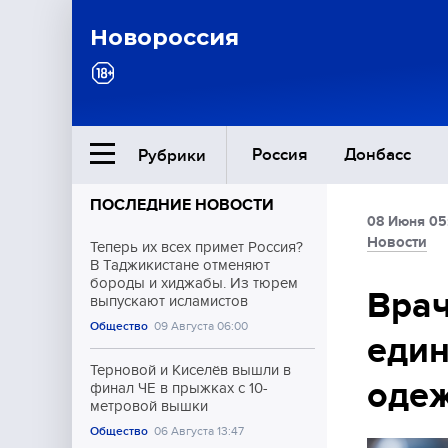
Новороссия
Россия
Донбасс
Рубрики
ПОСЛЕДНИЕ НОВОСТИ
08 Июня 05
Ближний Восток
Новости
Теперь их всех примет Россия?
В Таджикистане отменяют
бороды и хиджабы. Из тюрем
Общество
Врач
выпускают исламистов
Общество
09 Августа 06:00
един
Культура
Терновой и Киселёв вышли в
одеж
финал ЧЕ в прыжках с 10-
метровой вышки
Общество
06 Августа 13:47