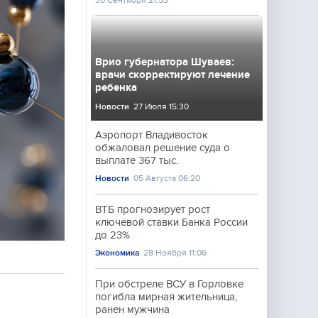
30 Сентября 21:53
Врио губернатора Шуваев:
врачи скорректируют лечение
ребенка
Новости
27 Июля 15:30
Аэропорт Владивосток
обжаловал решение суда о
выплате 367 тыс.
Новости
05 Августа 06:20
ВТБ прогнозирует рост
ключевой ставки Банка России
до 23%
Экономика
28 Ноября 11:06
При обстреле ВСУ в Горловке
погибла мирная жительница,
ранен мужчина