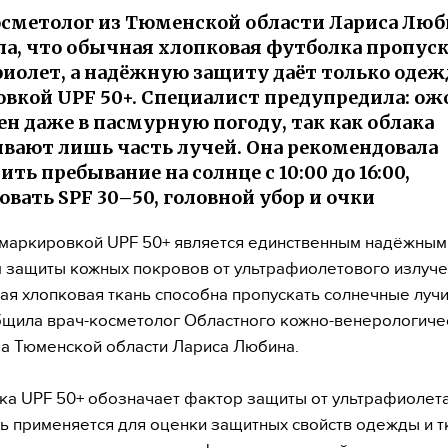
сметолог из Тюменской области Лариса Люб
а, что обычная хлопковая футболка пропуск
иолет, а надёжную защиту даёт только одеж
вкой UPF 50+. Специалист предупредила: ож
н даже в пасмурную погоду, так как облака
вают лишь часть лучей. Она рекомендовала
ть пребывание на солнце с 10:00 до 16:00,
овать SPF 30–50, головной убор и очки
маркировкой UPF 50+ является единственным надёжным
 защиты кожных покровов от ультрафиолетового излучен
ая хлопковая ткань способна пропускать солнечные лучи
щила врач-косметолог Областного кожно-венерологиче
а Тюменской области Лариса Любина.
а UPF 50+ обозначает фактор защиты от ультрафиолет
ь применяется для оценки защитных свойств одежды и т