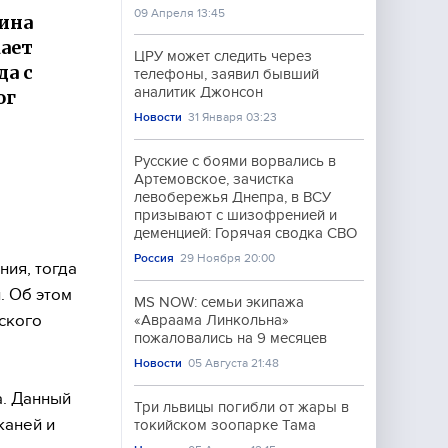
09 Апреля 13:45
ина
ает
ЦРУ может следить через
да с
телефоны, заявил бывший
аналитик Джонсон
ог
Новости
31 Января 03:23
Русские с боями ворвались в
Артемовское, зачистка
левобережья Днепра, в ВСУ
призывают с шизофренией и
деменцией: Горячая сводка СВО
Россия
29 Ноября 20:00
ия, тогда
. Об этом
MS NOW: семьи экипажа
ского
«Авраама Линкольна»
пожаловались на 9 месяцев
Новости
05 Августа 21:48
а. Данный
Три львицы погибли от жары в
каней и
токийском зоопарке Тама