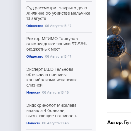
Суд рассмотрит закрыто дело
Жилкина об убийстве мальчика
13 августа
Общество
06 Августа 13:47
Ректор МГИМО Торкунов:
олимпиадники заняли 57-58%
бюджетных мест
Общество
06 Августа 13:47
Эксперт ВШЭ Тельнова
объяснила причины
каннибализма испанских
слизней
Новости
06 Августа 13:46
Эндокринолог Михалева
назвала 4 болезни,
вызывающие потливость
Автор:
Бут
Новости
06 Августа 13:46