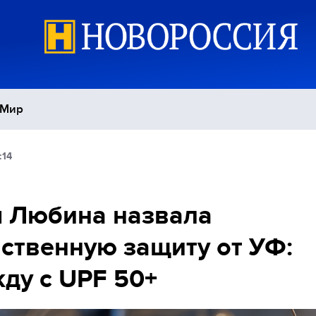
Мир
:14
Политика
С
Экономика
П
 Любина назвала
ственную защиту от УФ:
Спорт
ду с UPF 50+