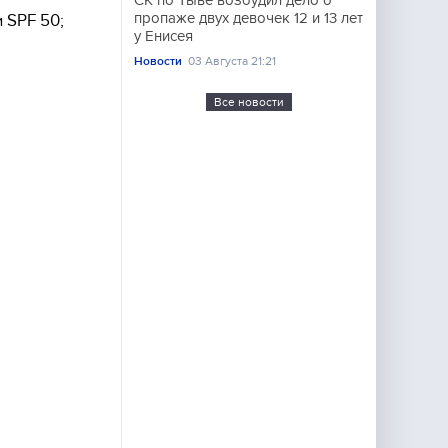
СК по Тыве возбудил дело о
пропаже двух девочек 12 и 13 лет
 SPF 50;
у Енисея
Новости
03 Августа 21:21
Все новости