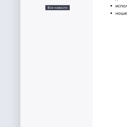
испо
Все новости
ноше