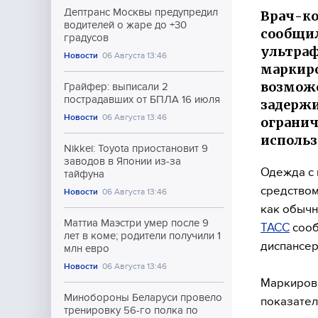
Дептранс Москвы предупредил
Врач-ко
водителей о жаре до +30
сообщил
градусов
ультраф
Новости
06 Августа 13:46
маркиро
возможе
Грайфер: выписали 2
пострадавших от БПЛА 16 июля
задержи
Новости
06 Августа 13:46
ограничи
использ
Nikkei: Toyota приостановит 9
заводов в Японии из-за
Одежда с 
тайфуна
средством
Новости
06 Августа 13:46
как обычн
Маттиа Маэстри умер после 9
ТАСС
сооб
лет в коме; родители получили 1
диспансер
млн евро
Новости
06 Августа 13:46
Маркировк
Минобороны Беларуси провело
показател
тренировку 56-го полка по