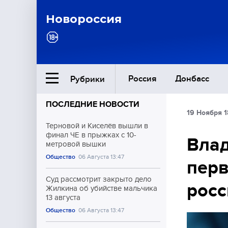
Новороссия
Россия
Донбасс
Рубрики
ПОСЛЕДНИЕ НОВОСТИ
19 Ноября 1
Ближний Восток
Терновой и Киселёв вышли в
финал ЧЕ в прыжках с 10-
Влад
метровой вышки
Общество
Общество
06 Августа 13:47
перв
Культура
Суд рассмотрит закрыто дело
росс
Жилкина об убийстве мальчика
13 августа
Общество
06 Августа 13:47