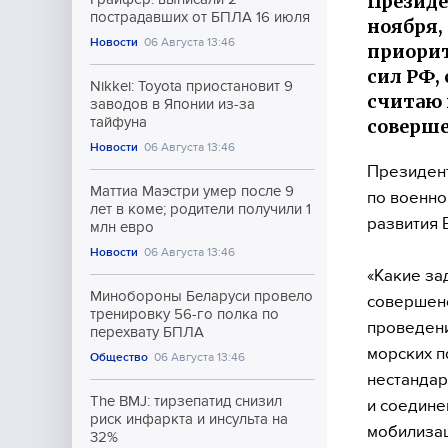
Президе
пострадавших от БПЛА 16 июля
ноября,
Новости
06 Августа 13:46
приорит
сил РФ,
Nikkei: Toyota приостановит 9
считаю 
заводов в Японии из-за
тайфуна
соверше
Новости
06 Августа 13:46
Президент
Маттиа Маэстри умер после 9
по военно
лет в коме; родители получили 1
развития 
млн евро
Новости
06 Августа 13:46
«Какие за
Минобороны Беларуси провело
совершенс
тренировку 56-го полка по
проведени
перехвату БПЛА
морских п
Общество
06 Августа 13:46
нестандар
The BMJ: тирзепатид снизил
и соедине
риск инфаркта и инсульта на
мобилизац
32%