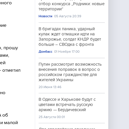
нного
отбор конкурса „Родники: новые
территории“
Новости
05 Августа 20:39
ние
В бригадах паника, ударный
кулак ждет отмашки идти на
Запорожье, солдат КНДР будет
больше – СВОдка с фронта
о, прошу
Донбасс
01 Ноября 17:00
ами,
тей
Путин рассмотрит возможность
внесения поправок в вопрос о
— отметил
российском гражданстве для
жителей Украины
20 Июня 13:46
жно
В Одессе и Харькове будут с
цветами встречать русскую
армию — Бердичевский
А об
25 Августа 00:01
 и малой