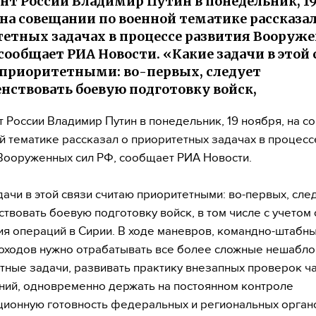
нт России Владимир Путин в понедельник, 1
 на совещании по военной тематике рассказал
етных задачах в процессе развития Вооруж
 сообщает РИА Новости. «Какие задачи в этой 
приоритетными: во-первых, следует
нствовать боевую подготовку войск,
 России Владимир Путин в понедельник, 19 ноября, на с
й тематике рассказал о приоритетных задачах в процесс
Вооруженных сил РФ, сообщает РИА Новости.
дачи в этой связи считаю приоритетными: во-первых, сле
твовать боевую подготовку войск, в том числе с учетом
я операций в Сирии. В ходе маневров, командно-штабны
оходов нужно отрабатывать все более сложные нешабло
тные задачи, развивать практику внезапных проверок ч
ний, одновременно держать на постоянном контроле
ионную готовность федеральных и региональных орган