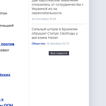
Две европейские авиалинии
отказались от сотрудничества с
Украиной из-за
лтон
нерентабельности
20 Сентября 15:45
меньшей
Сильный шторм в Бразилии
обрушил Статую Свободы у
магазина Havan
 против
Общество
16 Декабря 02:13
извал
Все новости
йских
 к
аны ООН