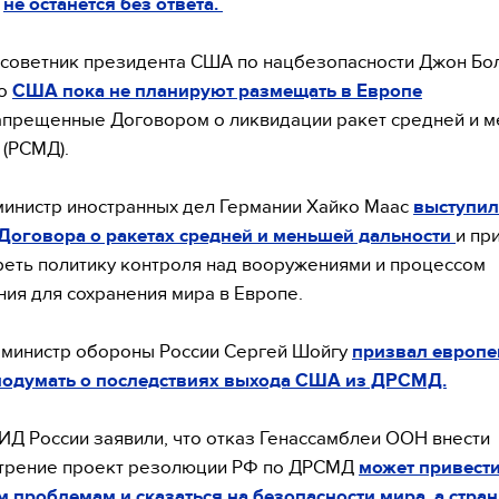
и
не останется без ответа.
 советник президента США по нацбезопасности Джон Бо
то
США пока не планируют размещать в Европе
прещенные Договором о ликвидации ракет средней и 
 (РСМД).
министр иностранных дел Германии Хайко Маас
выступил
 Договора о ракетах средней и меньшей дальности
и пр
еть политику контроля над вооружениями и процессом
ия для сохранения мира в Европе.
 министр обороны России Сергей Шойгу
призвал европе
подумать о последствиях выхода США из ДРСМД.
ИД России заявили, что отказ Генассамблеи ООН внести
отрение проект резолюции РФ по ДРСМД
может привести
 проблемам и сказаться на безопасности мира, а стр