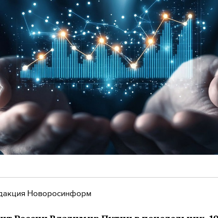
дакция Новоросинформ