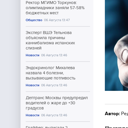
Ректор МГИМО Торкунов:
олимпиадники заняли 57-58%
бюджетных мест
Общество
06 Августа 13:47
Эксперт ВШЭ Тельнова
объяснила причины
каннибализма испанских
слизней
Новости
06 Августа 13:46
Эндокринолог Михалева
назвала 4 болезни,
вызывающие потливость
Новости
06 Августа 13:46
Дептранс Москвы предупредил
водителей о жаре до +30
градусов
Автор:
Ре
Новости
06 Августа 13:46
Грайфер: выписали 2