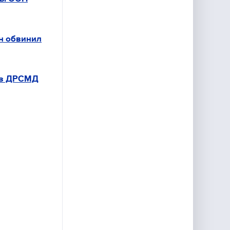
н обвинил
из ДРСМД