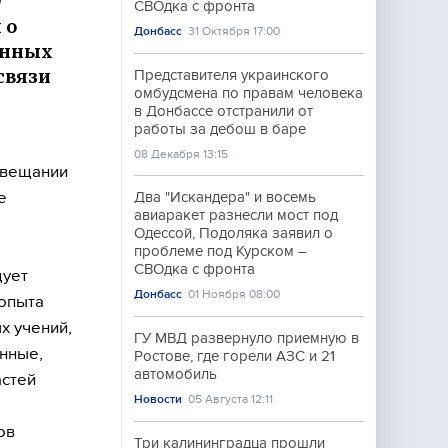
9
СВОдка с фронта
 о
Донбасс
31 Октября 17:00
енных
связи
Представителя украинского
омбудсмена по правам человека
в Донбассе отстранили от
работы за дебош в баре
08 Декабря 13:15
овещании
е
Два "Искандера" и восемь
авиаракет разнесли мост под
Одессой, Подоляка заявил о
проблеме под Курском –
СВОдка с фронта
дует
Донбасс
01 Ноября 08:00
 опыта
х учений,
ГУ МВД развернуло приемную в
нные,
Ростове, где горели АЗС и 21
автомобиль
астей
Новости
05 Августа 12:11
ов
Три калининградца прошли