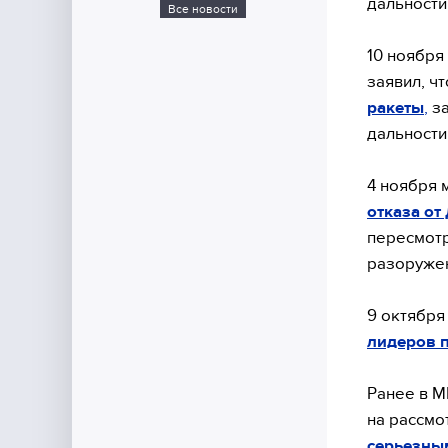
дальност
Все новости
10 ноября
заявил, ч
ракеты
,
за
дальности
4 ноября 
отказа от
пересмотр
разоружен
9 октября
лидеров 
Ранее в М
на рассм
серьезным