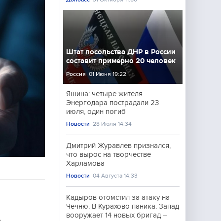
Штат посольства ДНР в России
составит примерно 20 человек
Россия
01 Июня 19:22
Яшина: четыре жителя
Энергодара пострадали 23
июля, один погиб
Новости
28 Июля 14:34
Дмитрий Журавлев признался,
что вырос на творчестве
Харламова
Новости
04 Августа 14:33
Кадыров отомстил за атаку на
Чечню. В Курахово паника. Запад
вооружает 14 новых бригад –