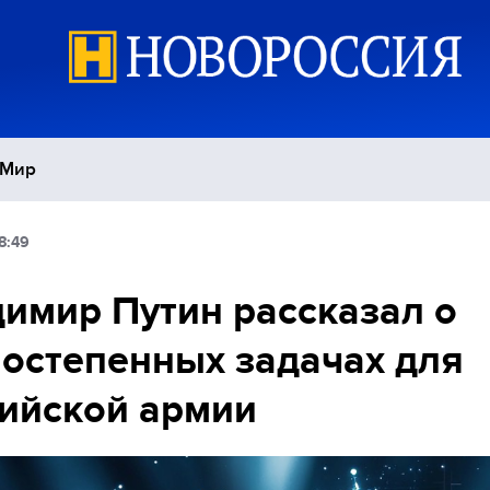
Мир
8:49
Политика
С
имир Путин рассказал о
Экономика
П
остепенных задачах для
Спорт
ийской армии