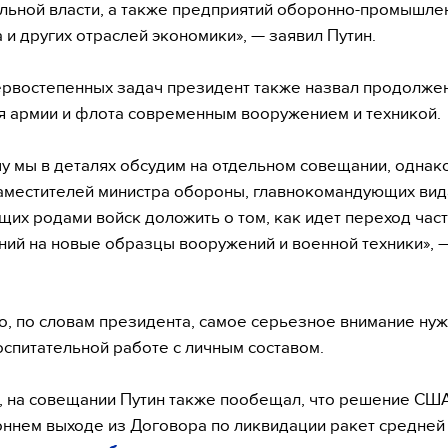
льной власти, а также предприятий оборонно-промышле
 и других отраслей экономики», — заявил Путин.
ервостепенных задач президент также назвал продолже
 армии и флота современным вооружением и техникой.
чу мы в деталях обсудим на отдельном совещании, однак
аместителей министра обороны, главнокомандующих вид
их родами войск доложить о том, как идет переход час
ний на новые образцы вооружений и военной техники», 
о, по словам президента, самое серьезное внимание ну
оспитательной работе с личным составом.
 на совещании Путин также пообещал, что решение СШ
ннем выходе из Договора по ликвидации ракет средней