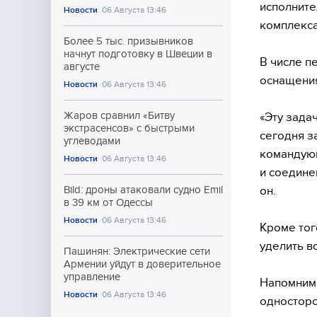
исполните
Новости
06 Августа 13:46
комплекса
Более 5 тыс. призывников
начнут подготовку в Швеции в
В числе п
августе
оснащения
Новости
06 Августа 13:46
Жаров сравнил «Битву
«Эту зада
экстрасенсов» с быстрыми
сегодня з
углеводами
командующ
Новости
06 Августа 13:46
и соедине
он.
Bild: дроны атаковали судно Emil
в 39 км от Одессы
Новости
06 Августа 13:46
Кроме тог
уделить в
Пашинян: Электрические сети
Армении уйдут в доверительное
управление
Напомним,
Новости
06 Августа 13:46
односторо