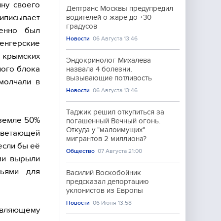
ину своего
Дептранс Москвы предупредил
иписывает
водителей о жаре до +30
градусов
менно был
Новости
06 Августа 13:46
венгерские
 крымских
Эндокринолог Михалева
ного блока
назвала 4 болезни,
вызывающие потливость
молчали в
Новости
06 Августа 13:46
Таджик решил откупиться за
 земле 50%
погашенный Вечный огонь.
Откуда у "малоимущих"
цветающей
мигрантов 2 миллиона?
если бы её
Общество
07 Августа 21:00
ми вырыли
ьями для
Василий Воскобойник
предсказал депортацию
уклонистов из Европы
Новости
06 Июня 13:58
авляющему