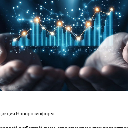
дакция Новоросинформ