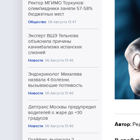
Ректор МГИМО Торкунов:
олимпиадники заняли 57-58%
бюджетных мест
Общество
06 Августа 13:47
Эксперт ВШЭ Тельнова
объяснила причины
каннибализма испанских
слизней
Новости
06 Августа 13:46
Эндокринолог Михалева
назвала 4 болезни,
вызывающие потливость
Новости
06 Августа 13:46
Дептранс Москвы предупредил
водителей о жаре до +30
градусов
Автор:
Ре
Новости
06 Августа 13:46
Грайфер: выписали 2