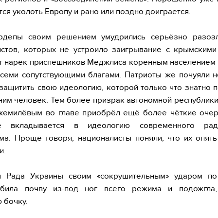
тся уколоть Европу и рано или поздно доиграется.
рдепы своим решением умудрились серьёзно разоз
стов, которых не устроило заигрывание с крымскими
т нарёк приспешников Меджлиса коренным населением 
семи сопутствующими благами. Патриоты же почуяли 
защитить свою идеологию, которой только что знатно 
ним человек. Тем более призрак автономной республик
жемилёвым во главе приобрёл ещё более чёткие очер
е вкладывается в идеологию современного ради
ма. Проще говоря, националисты поняли, что их опят
и.
я Рада Украины своим «сокрушительным» ударом по
била почву из-под ног всего режима и подожгла,
 бочку.