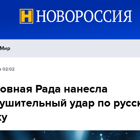
Мир
я 02:02
Политика
С
овная Рада нанесла
Экономика
П
ушительный удар по русс
Спорт
ку