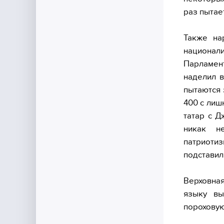
раз пытае
Также на
национали
Парламен
наделил в
пытаются 
400 с лиш
татар с Д
никак н
патриотиз
подставил
Верховна
языку вы
пороховую