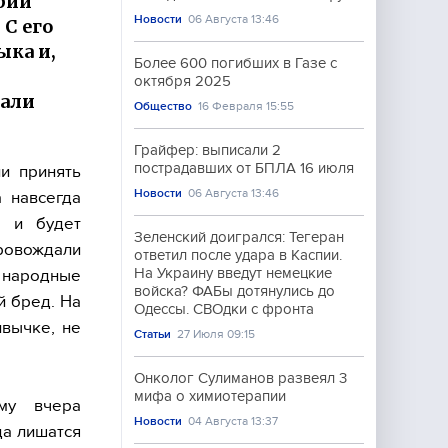
рии
Новости
06 Августа 13:46
 С его
ыка и,
Более 600 погибших в Газе с
октября 2025
дали
Общество
16 Февраля 15:55
Грайфер: выписали 2
пострадавших от БПЛА 16 июля
и принять
Новости
06 Августа 13:46
 навсегда
о и будет
Зеленский доигрался: Тегеран
ровождали
ответил после удара в Каспии.
На Украину введут немецкие
народные
войска? ФАБы дотянулись до
й бред. На
Одессы. СВОдки с фронта
ивычке, не
Статьи
27 Июля 09:15
Онколог Сулиманов развеял 3
мифа о химиотерапии
ому вчера
Новости
04 Августа 13:37
да лишатся