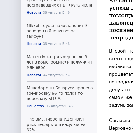
В свой 
пострадавших от БПЛА 16 июля
успели 
Новости
06 Августа 13:46
помощью
наконец
Nikkei: Toyota приостановит 9
посинен
заводов в Японии из-за
тайфуна
непродо
Новости
06 Августа 13:46
В свой п
Маттиа Маэстри умер после 9
всего од
лет в коме; родители получили 1
избавитс
млн евро
процвета
Новости
06 Августа 13:46
непродо
Минобороны Беларуси провело
депутаты.
тренировку 56-го полка по
самом же 
перехвату БПЛА
задумывая
Общество
06 Августа 13:46
The BMJ: тирзепатид снизил
Согласно
риск инфаркта и инсульта на
Верховной
32%