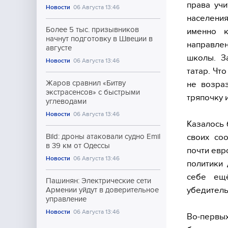
права учи
Новости
06 Августа 13:46
населени
Более 5 тыс. призывников
именно к
начнут подготовку в Швеции в
направлен
августе
школы. З
Новости
06 Августа 13:46
татар. Чт
Жаров сравнил «Битву
не возра
экстрасенсов» с быстрыми
тряпочку 
углеводами
Новости
06 Августа 13:46
Казалось 
своих со
Bild: дроны атаковали судно Emil
в 39 км от Одессы
почти евр
Новости
06 Августа 13:46
политики
себе ещ
Пашинян: Электрические сети
убедитель
Армении уйдут в доверительное
управление
Новости
06 Августа 13:46
Во-первы