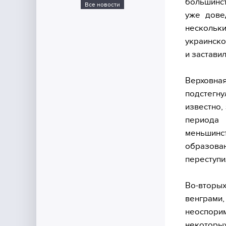
большинст
Все новости
уже дове
нескольк
украинско
и застави
Верховна
подстегну
известно,
периода 
меньшинс
образов
переступи
Во-вторых
венграми,
неоспори
некоторых