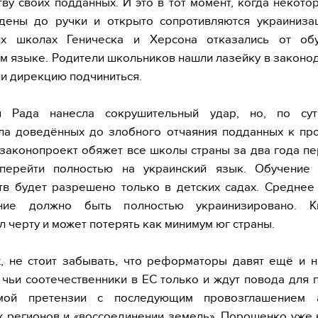
ву своих подданных. И это в тот момент, когда некото
дены до ручки и открыто сопротивляются украинизац
их школах Геническа и Херсона отказались от об
м языке. Родители школьников нашли лазейку в законо
ли дирекцию подчиниться.
я Рада нанесла сокрушительный удар, но, по сут
ла доведённых до злобного отчаяния подданных к про
 законопроект обяжет все школы страны за два года п
перейти полностью на украинский язык. Обучение
тв будет разрешено только в детских садах. Среднее
ание должно быть полностью украинизировано. К
л черту и может потерять как минимум юг страны.
, не стоит забывать, что реформаторы давят ещё и 
 чьи соотечественники в ЕС только и ждут повода для 
мой претензии с последующим провозглашением 
 регионов и «воссоединении земель». Порошенко уже