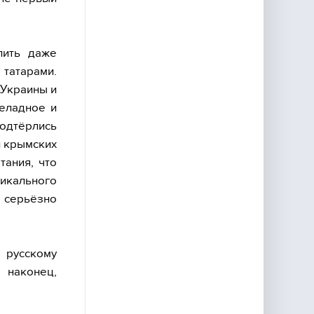
лить даже
 татарами.
Украины и
неладное и
подтёрлись
и крымских
тания, что
кального
ь серьёзно
 русскому
 наконец,