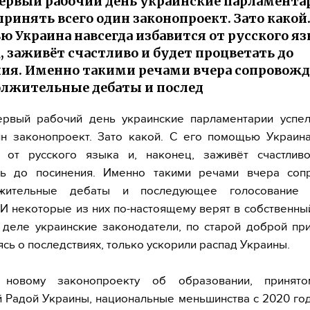
первый рабочий день украинские парламента
принять всего один законопроект. Зато какой.
 Украина навсегда избавится от русского яз
, заживёт счастливо и будет процветать до
ия. Именно такими речами вчера сопровож
лжительные дебаты и послед
ервый рабочий день украинские парламентарии успел
ин законопроект. Зато какой. С его помощью Украина
я от русского языка и, наконец, заживёт счастлив
ть до посинения. Именно такими речами вчера соп
лжительные дебаты и последующее голосование 
 И некоторые из них по-настоящему верят в собственны
деле украинские законодатели, по старой доброй пр
сь о последствиях, только ускорили распад Украины.
 новому законопроекту об образовании, принят
 Радой Украины, национальные меньшинства с 2020 го