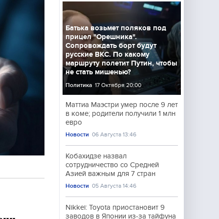
Батька возьмет поляков под
прицел "Орешника".
Сопровождать борт будут
русские ВКС. По какому
маршруту полетит Путин, чтобы
не стать мишенью?
Политика
17 Октября 20:00
Маттиа Маэстри умер после 9 лет
в коме; родители получили 1 млн
евро
Новости
06 Августа 13:46
Кобахидзе назвал
сотрудничество со Средней
Азией важным для 7 стран
Новости
05 Августа 14:46
Nikkei: Toyota приостановит 9
заводов в Японии из-за тайфуна