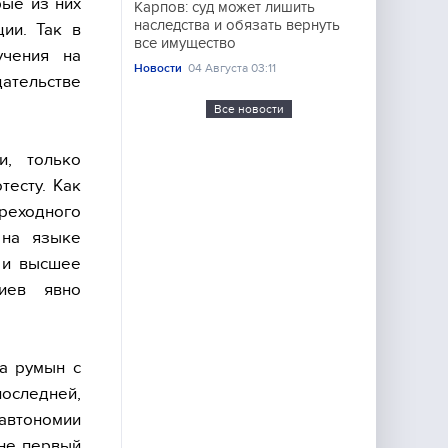
рые из них
Карпов: суд может лишить
наследства и обязать вернуть
ии. Так в
все имущество
учения на
Новости
04 Августа 03:11
дательстве
Все новости
и, только
тесту. Как
ереходного
 на языке
 и высшее
иев явно
на румын с
последней,
автономии
 не первый