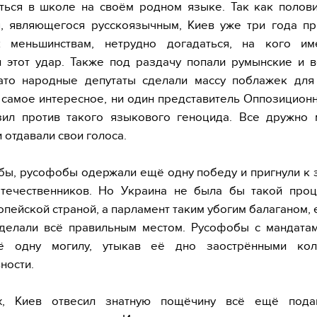
ться в школе на своём родном языке. Так как полов
я, являющегося русскоязычным, Киев уже три года пр
 меньшинствам, нетрудно догадаться, на кого и
 этот удар. Также под раздачу попали румынские и 
ато народные депутаты сделали массу поблажек для
о самое интересное, ни один представитель Оппозицион
зил против такого языкового геноцида. Все дружно 
и отдавали свои голоса.
бы, русофобы одержали ещё одну победу и пригнули к
отечественников. Но Украина не была бы такой про
опейской страной, а парламент таким убогим балаганом, 
 делали всё правильным местом. Русофобы с мандата
ё одну могилу, утыкав её дно заострёнными кол
ности.
х, Киев отвесил знатную пощёчину всё ещё под