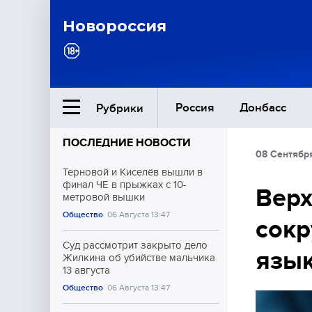
Новороссия
Россия
Донбасс
Рубрики
ПОСЛЕДНИЕ НОВОСТИ
08 Сентябр
Ближний Восток
Терновой и Киселёв вышли в
финал ЧЕ в прыжках с 10-
Верх
метровой вышки
Общество
Общество
06 Августа 13:47
сокр
Культура
Суд рассмотрит закрыто дело
язы
Жилкина об убийстве мальчика
13 августа
Общество
06 Августа 13:47