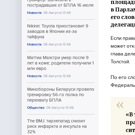
площадк
пострадавших от БПЛА 16 июля
в Парла
Новости
06 Августа 13:46
его сло
делегац
Nikkei: Toyota приостановит 9
заводов в Японии из-за
тайфуна
Если прав
Новости
06 Августа 13:46
может отк
глава дел
Маттиа Маэстри умер после 9
Толстой.
лет в коме; родители получили 1
млн евро
Новости
06 Августа 13:46
По его сл
Федераль
Минобороны Беларуси провело
тренировку 56-го полка по
перехвату БПЛА
Общество
06 Августа 13:46
«В 
The BMJ: тирзепатид снизил
пр
риск инфаркта и инсульта на
сит
32%