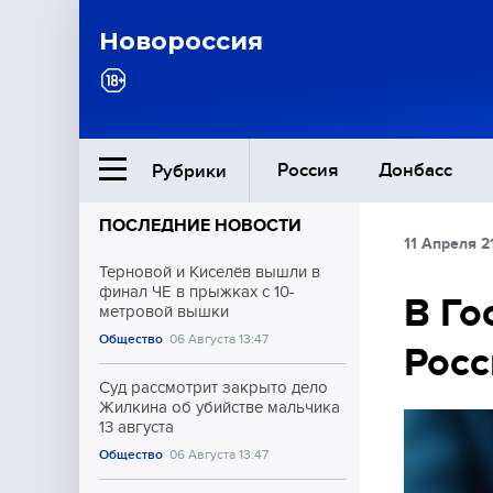
Новороссия
Россия
Донбасс
Рубрики
ПОСЛЕДНИЕ НОВОСТИ
11 Апреля 2
Ближний Восток
Терновой и Киселёв вышли в
финал ЧЕ в прыжках с 10-
В Го
метровой вышки
Общество
Общество
06 Августа 13:47
Росс
Культура
Суд рассмотрит закрыто дело
Жилкина об убийстве мальчика
13 августа
Общество
06 Августа 13:47