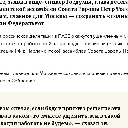
е, заявил вице-спикер Госдумы, глава делег
ментской ассамблеи Совета Европы Петр Толс
вам, главное для Москвы — сохранить «полны
ии Федеральног
а российской делегации в ПАСЕ окажутся ущемлёнными, 
азаться от работы этой на площадке, заявил вице-спикер
егации РФ в Парламентской ассамблеи Совета Европы П
овам, главное для Москвы — сохранить «полные права де
ного Собрания».
том случае, если будет принято решение эти
ава в каком-то смысле ущемить, мы в такой
уации работать не будем», — сказал он.