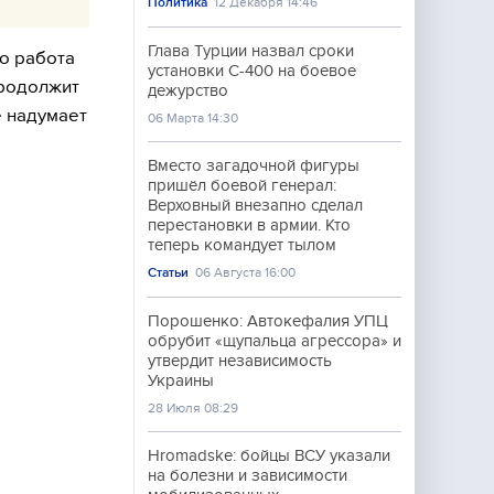
Политика
12 Декабря 14:46
Глава Турции назвал сроки
о работа
установки С-400 на боевое
продолжит
дежурство
е надумает
06 Марта 14:30
Вместо загадочной фигуры
пришёл боевой генерал:
Верховный внезапно сделал
перестановки в армии. Кто
теперь командует тылом
Статьи
06 Августа 16:00
Порошенко: Автокефалия УПЦ
обрубит «щупальца агрессора» и
утвердит независимость
Украины
28 Июля 08:29
Hromadske: бойцы ВСУ указали
на болезни и зависимости