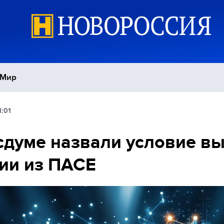
Мир
1:01
Политика
С
сдуме назвали условие в
Экономика
П
ии из ПАСЕ
Спорт