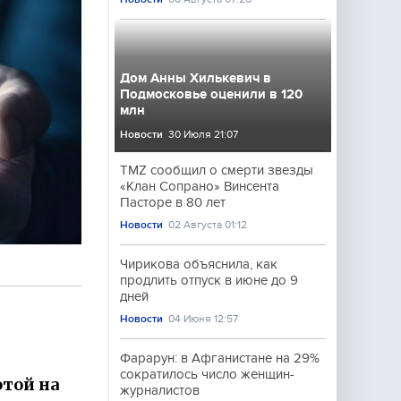
Дом Анны Хилькевич в
Подмосковье оценили в 120
млн
Новости
30 Июля 21:07
TMZ сообщил о смерти звезды
«Клан Сопрано» Винсента
Пасторе в 80 лет
Новости
02 Августа 01:12
Чирикова объяснила, как
продлить отпуск в июне до 9
дней
Новости
04 Июня 12:57
Фарарун: в Афганистане на 29%
сократилось число женщин-
той на
журналистов