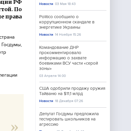
ации РФ
Новости
03 Мая 18:43
той. По
е права
Politico сообщило о
коррупционном скандале в
энергетике Украины
Новости
14 Ноября 15:26
страна
 Госдумы,
Командование ДНР
етр
прокомментировало
информацию о захвате
боевиками ВСУ части «серой
зоны»
легации
03 Апреля 14:00
США одобрили продажу оружия
Тайваню на $11,1 млрд
Новости
18 Декабря 07:26
Депутат Госдумы предложила
тестировать школьников на
агрессию