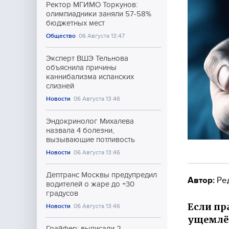
Ректор МГИМО Торкунов:
олимпиадники заняли 57-58%
бюджетных мест
Общество
06 Августа 13:47
Эксперт ВШЭ Тельнова
объяснила причины
каннибализма испанских
слизней
Новости
06 Августа 13:46
Эндокринолог Михалева
назвала 4 болезни,
вызывающие потливость
Новости
06 Августа 13:46
Дептранс Москвы предупредил
Автор:
Ре
водителей о жаре до +30
градусов
Если пр
Новости
06 Августа 13:46
ущемлён
Грайфер: выписали 2