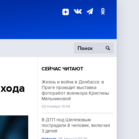
СЕЙЧАС ЧИТАЮТ
пецоперация
Жизнь и война в Донбассе: в
ыхода
Праге проходит выставка
роисшествия
фоторабот военкора Кристины
Мельниковой
03 Ноября 13:44
В ДТП под Шелеховым
пострадали 8 человек, включая
3 детей
Новости
06 Августа 07:26