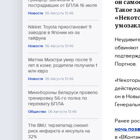
он само
пострадавших от БПЛА 16 июля
Такое з
Новости
06 Августа 13:46
«Некот
умозак
Nikkei: Toyota приостановит 9
заводов в Японии из-за
тайфуна
Неудивите
Новости
06 Августа 13:46
обвиняют 
подтвержд
Маттиа Маэстри умер после 9
Портнов.
лет в коме; родители получили 1
млн евро
Новости
06 Августа 13:46
«Некотор
действующ
Минобороны Беларуси провело
он в Новы
тренировку 56-го полка по
перехвату БПЛА
Генеральн
Общество
06 Августа 13:46
Ранее рос
The BMJ: тирзепатид снизил
ночь поз
риск инфаркта и инсульта на
в «ВКонтак
32%