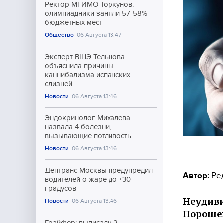
Ректор МГИМО Торкунов:
олимпиадники заняли 57-58%
бюджетных мест
Общество
06 Августа 13:47
Эксперт ВШЭ Тельнова
объяснила причины
каннибализма испанских
слизней
Новости
06 Августа 13:46
Эндокринолог Михалева
назвала 4 болезни,
вызывающие потливость
Новости
06 Августа 13:46
Дептранс Москвы предупредил
Автор:
Ре
водителей о жаре до +30
градусов
Неудиви
Новости
06 Августа 13:46
Порошен
Грайфер: выписали 2