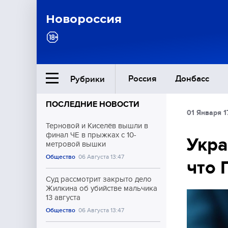
Новороссия
Россия
Донбасс
Рубрики
ПОСЛЕДНИЕ НОВОСТИ
01 Января 1
Ближний Восток
Терновой и Киселёв вышли в
финал ЧЕ в прыжках с 10-
Укра
метровой вышки
Общество
Общество
06 Августа 13:47
что 
Культура
Суд рассмотрит закрыто дело
Жилкина об убийстве мальчика
13 августа
Общество
06 Августа 13:47