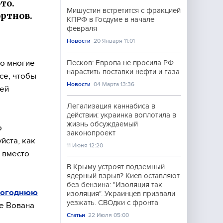
то.
Мишустин встретится с фракцией
ортнов.
КПРФ в Госдуме в начале
февраля
Новости
20 Января 11:01
о многие
Песков: Европа не просила РФ
нарастить поставки нефти и газа
се, чтобы
Новости
04 Марта 13:36
рей
Легализация каннабиса в
действии: украинка воплотила в
жизнь обсуждаемый
о
законопроект
йста, как
11 Июня 12:20
 вместо
В Крыму устроят подземный
ядерный взрыв? Киев оставляют
без бензина: "Изоляция так
овогоднюю
изоляция". Украинцев призвали
уезжать. СВОдки с фронта
це Вована
Статьи
22 Июля 05:00