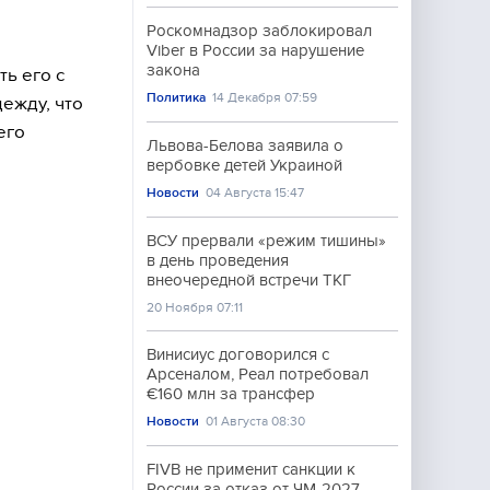
Роскомнадзор заблокировал
Viber в России за нарушение
закона
ь его с
Политика
14 Декабря 07:59
ежду, что
его
Львова-Белова заявила о
вербовке детей Украиной
Новости
04 Августа 15:47
ВСУ прервали «режим тишины»
в день проведения
внеочередной встречи ТКГ
20 Ноября 07:11
Винисиус договорился с
Арсеналом, Реал потребовал
€160 млн за трансфер
Новости
01 Августа 08:30
FIVB не применит санкции к
России за отказ от ЧМ-2027