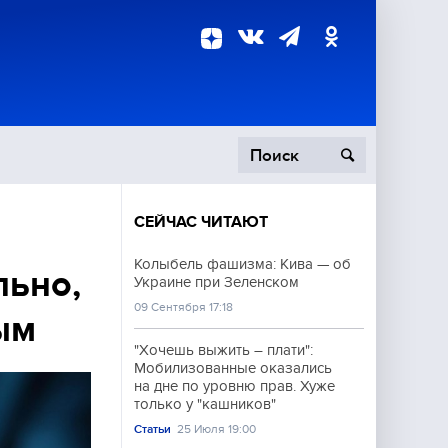
СЕЙЧАС ЧИТАЮТ
пецоперация
Колыбель фашизма: Кива — об
льно,
Украине при Зеленском
роисшествия
09 Сентября 17:18
ым
"Хочешь выжить – плати":
Мобилизованные оказались
на дне по уровню прав. Хуже
только у "кашников"
Статьи
25 Июля 19:00