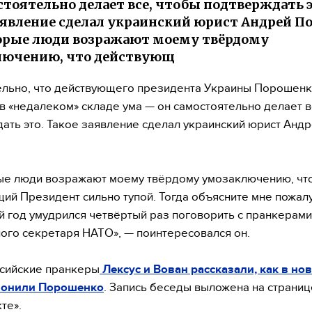
стоятельно делает все, чтобы подтверждать э
аявление сделал украинский юрист Андрей П
орые люди возражают моему твёрдому
лючению, что действующ
льно, что действующего президента Украины Порошенк
в «недалеком» складе ума — он самостоятельно делает в
ать это. Такое заявление сделал украинский юрист Анд
ые люди возражают моему твёрдому умозаключению, чт
ий Президент сильно тупой. Тогда объясните мне пожалу
й год умудрился четвёртый раз поговорить с пранкерами
ого секретаря НАТО», — поинтересовался он.
сийские пранкеры
Лексус и Вован рассказали, как в н
вонили Порошенко
. Запись беседы выложена на страни
те».