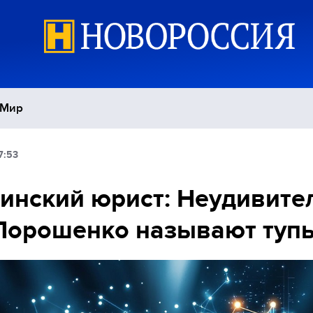
Мир
7:53
Политика
С
инский юрист: Неудивите
Экономика
П
Порошенко называют туп
Спорт