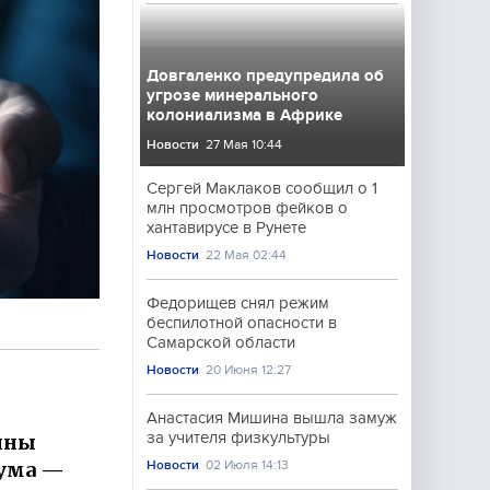
Довгаленко предупредила об
угрозе минерального
колониализма в Африке
Новости
27 Мая 10:44
Сергей Маклаков сообщил о 1
млн просмотров фейков о
хантавирусе в Рунете
Новости
22 Мая 02:44
Федорищев снял режим
беспилотной опасности в
Самарской области
Новости
20 Июня 12:27
Анастасия Мишина вышла замуж
за учителя физкультуры
ины
 ума —
Новости
02 Июля 14:13