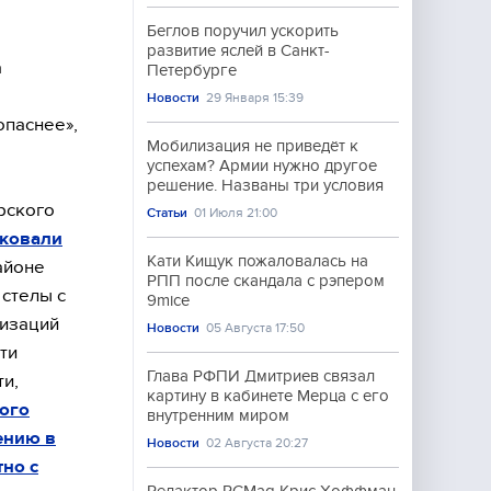
Беглов поручил ускорить
развитие яслей в Санкт-
а
Петербурге
Новости
29 Января 15:39
опаснее»,
Мобилизация не приведёт к
успехам? Армии нужно другое
решение. Названы три условия
ерского
Статьи
01 Июля 21:00
аковали
Кати Кищук пожаловалась на
айоне
РПП после скандала с рэпером
 стелы с
9mice
низаций
Новости
05 Августа 17:50
ти
Глава РФПИ Дмитриев связал
ти,
картину в кабинете Мерца с его
кого
внутренним миром
ению в
Новости
02 Августа 20:27
но с