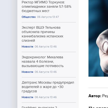
Ректор МГИМО Торкунов:
олимпиадники заняли 57-58%
бюджетных мест
Общество
06 Августа 13:47
Эксперт ВШЭ Тельнова
объяснила причины
каннибализма испанских
слизней
Новости
06 Августа 13:46
Эндокринолог Михалева
назвала 4 болезни,
вызывающие потливость
Новости
06 Августа 13:46
Дептранс Москвы предупредил
водителей о жаре до +30
градусов
Автор:
Ре
Новости
06 Августа 13:46
Грайфер: выписали 2