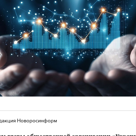
дакция Новоросинформ