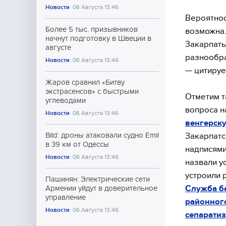
Новости
06 Августа 13:46
Вероятнос
Более 5 тыс. призывников
возможна.
начнут подготовку в Швеции в
Закарпать
августе
разнообра
Новости
06 Августа 13:46
— цитируе
Жаров сравнил «Битву
экстрасенсов» с быстрыми
Отметим т
углеводами
вопроса н
Новости
06 Августа 13:46
венгерск
Закарпатс
Bild: дроны атаковали судно Emil
в 39 км от Одессы
надписями
Новости
06 Августа 13:46
назвали у
устроили 
Пашинян: Электрические сети
Служба бе
Армении уйдут в доверительное
управление
районного
Новости
06 Августа 13:46
сепаратиз