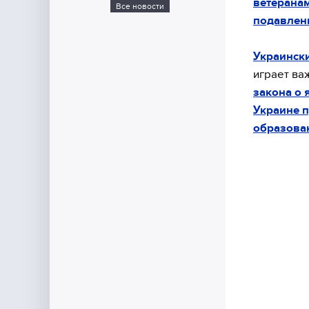
ветеранам
Все новости
подавлени
Украински
играет ва
закона о 
Украине п
образова