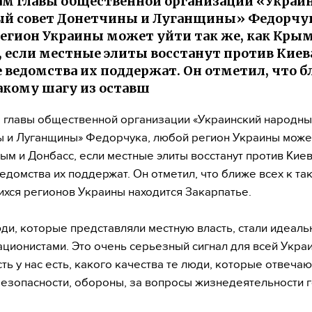
ам главы общественной организации «Украи
й совет Донетчины и Луганщины» Федорчук
егион Украины может уйти так же, как Крым
, если местные элиты восстанут против Киева
 ведомства их поддержат. Он отметил, что 
такому шагу из оставш
 главы общественной организации «Украинский народны
 и Луганщины» Федорчука, любой регион Украины может
рым и Донбасс, если местные элиты восстанут против Киев
едомства их поддержат. Он отметил, что ближе всех к та
ихся регионов Украины находится Закарпатье.
юди, которые представляли местную власть, стали идеал
ционистами. Это очень серьезный сигнал для всей Укра
ть у нас есть, какого качества те люди, которые отвечаю
езопасности, обороны, за вопросы жизнедеятельности 