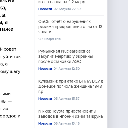
нский
из-за плана на 4,2 млрд
а,
Новости
02 Августа 22:50
 и
, а
ОБСЕ: отчёт о нарушениях
режима прекращения огня от 13
ближе
января
14 Января 11:15
й совет
Румынская Nuclearelectrica
 уйти так
закупит энергию у Украины
после остановки АЭС
а, а
Новости
04 Августа 12:50
кому шагу
Кулемзин: при атаке БПЛА ВСУ в
Донецке погибла женщина 1948
г.р.
ьными
Новости
05 Августа 15:57
ины —
т за
Nikkei: Toyota приостановит 9
городов и
заводов в Японии из-за тайфуна
Новости
06 Августа 13:46