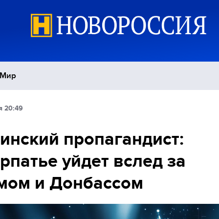
Мир
я 20:49
Политика
С
инский пропагандист:
Экономика
П
рпатье уйдет вслед за
Спорт
мом и Донбассом