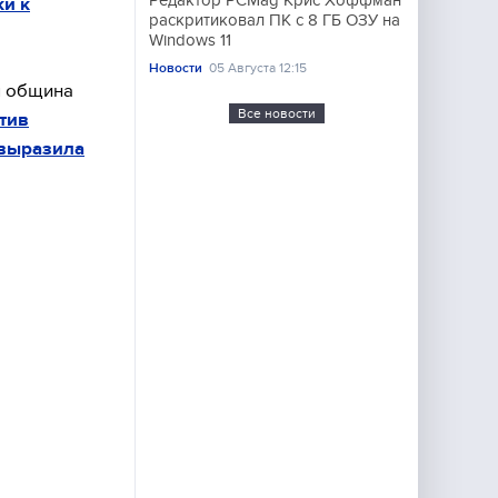
Редактор PCMag Крис Хоффман
ки к
раскритиковал ПК с 8 ГБ ОЗУ на
Windows 11
Новости
05 Августа 12:15
 община
Все новости
тив
выразила