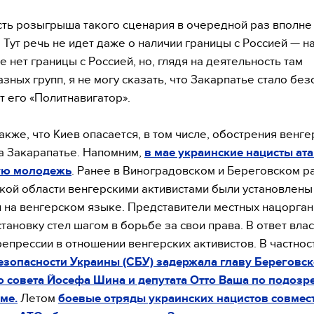
ть розыгрыша такого сценария в очередной раз вполне
 Тут речь не идет даже о наличии границы с Россией — н
е нет границы с Россией, но, глядя на деятельность там
зных групп, я не могу сказать, что Закарпатье стало без
т его «Политнавигатор».
акже, что Киев опасается, в том числе, обострения венг
а Закарапатье. Напомним,
в мае украинские нацисты ат
ую молодежь
. Ранее в Виноградовском и Береговском р
кой области венгерскими активистами были установлены
 на венгерском языке. Представители местных нацорга
становку стел шагом в борьбе за свои права. В ответ влас
репрессии в отношении венгерских активистов. В частнос
зопасности Украины (СБУ) задержала главу Береговс
 совета Йосефа Шина и депутата Отто Ваша по подозр
ме.
Летом
боевые отряды украинских нацистов совмест