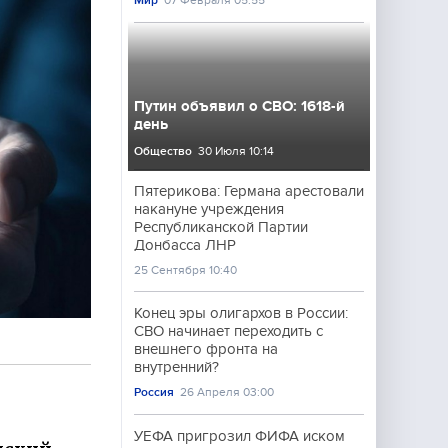
Мир
07 Февраля 05:55
Путин объявил о СВО: 1618-й
день
Общество
30 Июля 10:14
Пятерикова: Германа арестовали
накануне учреждения
Республиканской Партии
Донбасса ЛНР
25 Сентября 10:40
Конец эры олигархов в России:
СВО начинает переходить с
внешнего фронта на
внутренний?
Россия
26 Апреля 03:00
УЕФА пригрозил ФИФА иском