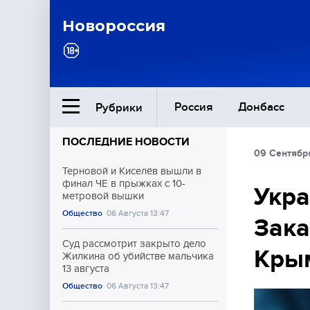
Новороссия
Россия
Донбасс
Рубрики
ПОСЛЕДНИЕ НОВОСТИ
09 Сентябр
Ближний Восток
Терновой и Киселёв вышли в
финал ЧЕ в прыжках с 10-
Укра
метровой вышки
Общество
Общество
06 Августа 13:47
Зака
Культура
Суд рассмотрит закрыто дело
Кры
Жилкина об убийстве мальчика
13 августа
Общество
06 Августа 13:47