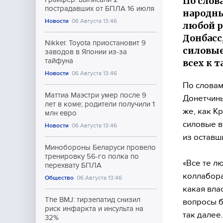
По слов
пострадавших от БПЛА 16 июля
народны
Новости
06 Августа 13:46
любой р
Донбасс
Nikkei: Toyota приостановит 9
силовые
заводов в Японии из-за
тайфуна
всех к 
Новости
06 Августа 13:46
По словам
Маттиа Маэстри умер после 9
Донетчины
лет в коме; родители получили 1
же, как К
млн евро
силовые в
Новости
06 Августа 13:46
из оставш
Минобороны Беларуси провело
тренировку 56-го полка по
«Все те л
перехвату БПЛА
коллабора
Общество
06 Августа 13:46
какая влас
The BMJ: тирзепатид снизил
вопросы б
риск инфаркта и инсульта на
так далее.
32%