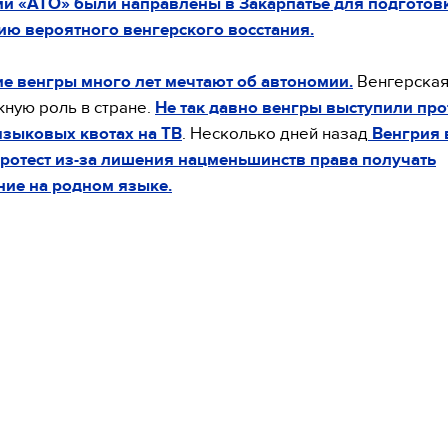
и «АТО» были направлены в Закарпатье для подготов
ю вероятного венгерского восстания.
е венгры много лет мечтают об автономии.
Венгерская
жную роль в стране.
Не так давно венгры выступили про
языковых квотах на ТВ
. Несколько дней назад
Венгрия 
ротест из-за лишения нацменьшинств права получать
ние на родном языке.