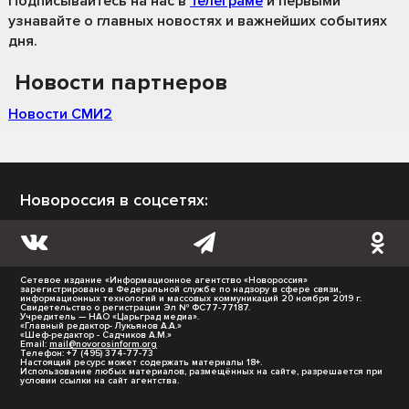
Подписывайтесь на нас
в
Телеграме
и первыми
узнавайте о главных новостях и важнейших событиях
дня.
Новости партнеров
Новости СМИ2
Новороссия в соцсетях:
Сетевое издание «Информационное агентство «Новороссия»
зарегистрировано в Федеральной службе по надзору в сфере связи,
информационных технологий и массовых коммуникаций 20 ноября 2019 г.
Свидетельство о регистрации Эл № ФС77-77187.
Учредитель — НАО «Царьград медиа».
«Главный редактор- Лукьянов А.А.»
«Шеф-редактор - Садчиков А.М.»
Email:
mail@novorosinform.org
Телефон: +7 (495) 374-77-73
Настоящий ресурс может содержать материалы 18+.
Использование любых материалов, размещённых на сайте, разрешается при
условии ссылки на сайт агентства.