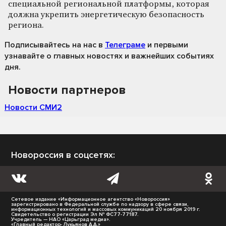
специальной региональной платформы, которая
должна укрепить энергетическую безопасность
региона.
Подписывайтесь на нас
в
Телеграме
и первыми
узнавайте о главных новостях и важнейших событиях
дня.
Новости партнеров
Новости СМИ2
Новороссия в соцсетях:
Сетевое издание «Информационное агентство «Новороссия»
зарегистрировано в Федеральной службе по надзору в сфере связи,
информационных технологий и массовых коммуникаций 20 ноября 2019 г.
Свидетельство о регистрации Эл № ФС77-77187.
Учредитель — НАО «Царьград медиа».
«Главный редактор- Лукьянов А.А.»