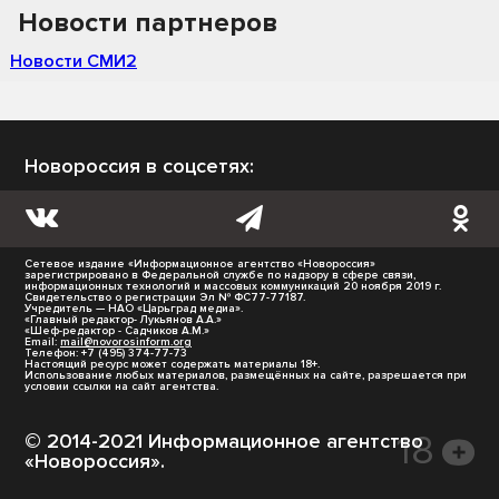
Новости партнеров
Новости СМИ2
Новороссия в соцсетях:
Сетевое издание «Информационное агентство «Новороссия»
зарегистрировано в Федеральной службе по надзору в сфере связи,
информационных технологий и массовых коммуникаций 20 ноября 2019 г.
Свидетельство о регистрации Эл № ФС77-77187.
Учредитель — НАО «Царьград медиа».
«Главный редактор- Лукьянов А.А.»
«Шеф-редактор - Садчиков А.М.»
Email:
mail@novorosinform.org
Телефон: +7 (495) 374-77-73
Настоящий ресурс может содержать материалы 18+.
Использование любых материалов, размещённых на сайте, разрешается при
условии ссылки на сайт агентства.
© 2014-2021 Информационное агентство
«Новороссия».