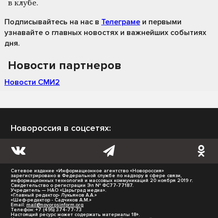
в клубе.
Подписывайтесь на нас
в
Телеграме
и первыми
узнавайте о главных новостях и важнейших событиях
дня.
Новости партнеров
Новости СМИ2
Новороссия в соцсетях:
Сетевое издание «Информационное агентство «Новороссия»
зарегистрировано в Федеральной службе по надзору в сфере связи,
информационных технологий и массовых коммуникаций 20 ноября 2019 г.
Свидетельство о регистрации Эл № ФС77-77187.
Учредитель — НАО «Царьград медиа».
«Главный редактор- Лукьянов А.А.»
«Шеф-редактор - Садчиков А.М.»
Email:
mail@novorosinform.org
Телефон: +7 (495) 374-77-73
Настоящий ресурс может содержать материалы 18+.