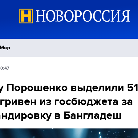
Мир
20:47
Политика
С
 Порошенко выделили 51
Экономика
П
 гривен из госбюджета за
Спорт
ндировку в Бангладеш