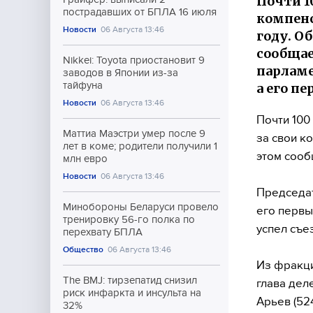
Почти 1
пострадавших от БПЛА 16 июля
компенс
Новости
06 Августа 13:46
году. О
сообщае
Nikkei: Toyota приостановит 9
парламе
заводов в Японии из-за
тайфуна
а его п
Новости
06 Августа 13:46
Почти 100
Маттиа Маэстри умер после 9
за свои к
лет в коме; родители получили 1
этом сооб
млн евро
Новости
06 Августа 13:46
Председат
Минобороны Беларуси провело
его первы
тренировку 56-го полка по
успел съе
перехвату БПЛА
Общество
06 Августа 13:46
Из фракци
The BMJ: тирзепатид снизил
глава дел
риск инфаркта и инсульта на
Арьев (52
32%