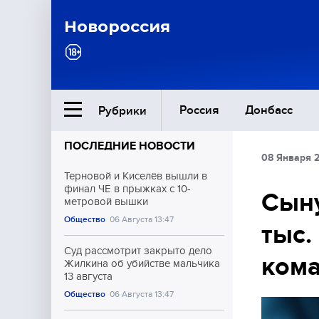
Новороссия
Россия
Донбасс
Рубрики
ПОСЛЕДНИЕ НОВОСТИ
08 Января 
Ближний Восток
Терновой и Киселёв вышли в
финал ЧЕ в прыжках с 10-
Сыну
метровой вышки
Общество
Общество
06 Августа 13:47
тыс.
Культура
Суд рассмотрит закрыто дело
кома
Жилкина об убийстве мальчика
13 августа
Общество
06 Августа 13:47