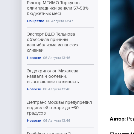
Ректор МГИМО Торкунов:
олимпиадники заняли 57-58%
бюджетных мест
Общество
06 Августа 13:47
Эксперт ВШЭ Тельнова
объяснила причины
каннибализма испанских
слизней
Новости
06 Августа 13:46
Эндокринолог Михалева
назвала 4 болезни,
вызывающие потливость
Новости
06 Августа 13:46
Дептранс Москвы предупредил
водителей о жаре до +30
градусов
Автор:
Ре
Новости
06 Августа 13:46
Грайфер: выписали 2