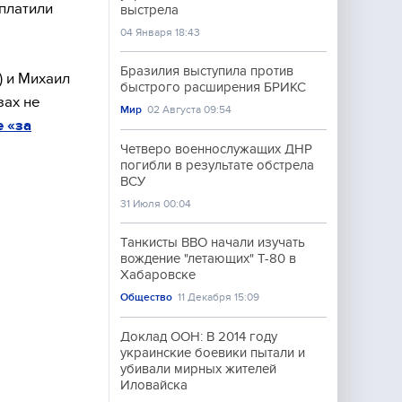
ыплатили
выстрела
04 Января 18:43
Бразилия выступила против
 и Михаил
быстрого расширения БРИКС
зах не
Мир
02 Августа 09:54
е «за
Четверо военнослужащих ДНР
погибли в результате обстрела
ВСУ
31 Июля 00:04
Танкисты ВВО начали изучать
вождение "летающих" Т-80 в
Хабаровске
Общество
11 Декабря 15:09
Доклад ООН: В 2014 году
украинские боевики пытали и
убивали мирных жителей
Иловайска