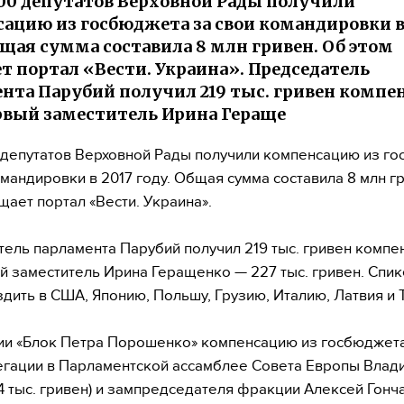
00 депутатов Верховной Рады получили
ацию из госбюджета за свои командировки в
бщая сумма составила 8 млн гривен. Об этом
т портал «Вести. Украина». Председатель
нта Парубий получил 219 тыс. гривен компе
ервый заместитель Ирина Гераще
 депутатов Верховной Рады получили компенсацию из г
омандировки в 2017 году. Общая сумма составила 8 млн г
щает портал «Вести. Украина».
ель парламента Парубий получил 219 тыс. гривен компен
й заместитель Ирина Геращенко — 227 тыс. гривен. Спик
здить в США, Японию, Польшу, Грузию, Италию, Латвия и 
и «Блок Петра Порошенко» компенсацию из госбюджета
егации в Парламентской ассамблее Совета Европы Влад
4 тыс. гривен) и зампредседателя фракции Алексей Гонч