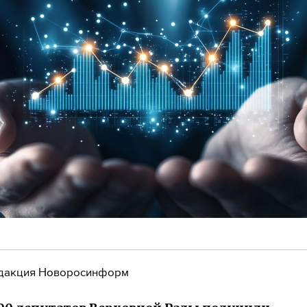
дакция Новоросинформ