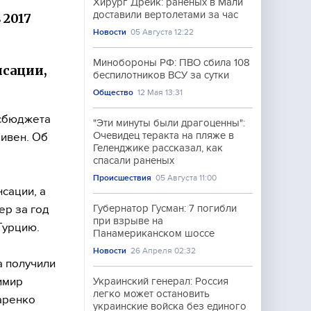
Хирург Дрейк: раненых в Мали
доставили вертолетами за час
 2017
Новости
05 Августа 12:22
Минобороны РФ: ПВО сбила 108
нсации,
беспилотников ВСУ за сутки
Общество
12 Мая 13:31
осбюджета
"Эти минуты были драгоценны":
Очевидец теракта на пляже в
ривен. Об
Геленджике рассказал, как
спасали раненых
Происшествия
05 Августа 11:00
сации, а
ер за год
Губернатор Гусман: 7 погибли
при взрыве на
Турцию.
Панамериканском шоссе
Новости
26 Апреля 02:32
 получили
имир
Украинский генерал: Россия
легко может остановить
аренко
украинские войска без единого