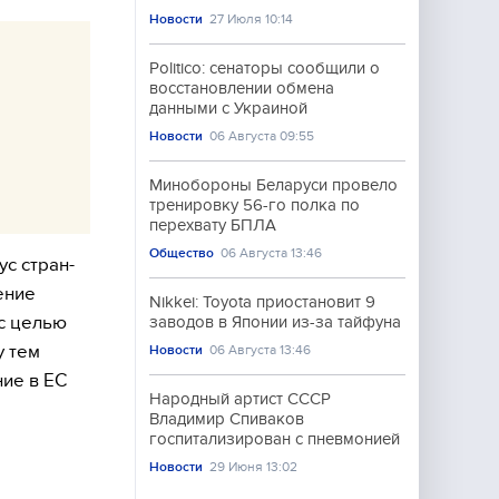
Новости
27 Июля 10:14
Politico: сенаторы сообщили о
восстановлении обмена
данными с Украиной
Новости
06 Августа 09:55
Минобороны Беларуси провело
тренировку 56-го полка по
перехвату БПЛА
Общество
06 Августа 13:46
с стран-
ение
Nikkei: Toyota приостановит 9
 с целью
заводов в Японии из-за тайфуна
у тем
Новости
06 Августа 13:46
ие в ЕС
Народный артист СССР
Владимир Спиваков
госпитализирован с пневмонией
Новости
29 Июня 13:02