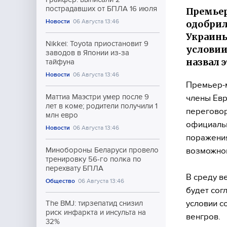
пострадавших от БПЛА 16 июля
Премьер
Новости
06 Августа 13:46
одобрил
Украины
Nikkei: Toyota приостановит 9
условии
заводов в Японии из-за
назвал 
тайфуна
Новости
06 Августа 13:46
Премьер-м
Маттиа Маэстри умер после 9
члены Евр
лет в коме; родители получили 1
переговор
млн евро
официальн
Новости
06 Августа 13:46
поражения
возможном
Минобороны Беларуси провело
тренировку 56-го полка по
перехвату БПЛА
В среду в
Общество
06 Августа 13:46
будет сог
условии с
The BMJ: тирзепатид снизил
риск инфаркта и инсульта на
венгров.
32%