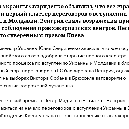
 Украины Свириденко объявила, что все стр
и первый кластер переговоров о вступлении
 и Молдавии. Венгрия сняла возражения пр
 соблюдения прав закарпатских венгров. Пес
это суверенным правом Киева
инистр Украины Юлия Свириденко заявила, что все госу
опейского союза одобрили открытие первого кластера
ного процесса по вступлению Украины и Молдавии в бло
ый старт переговоров в ЕС блокировала Венгрия, одна
 на выборах Виктора Орбана в Брюсселе заговорили о
 снятии возражений Будапешта.
енгерский премьер Петер Мадьяр отметил, что Венгрия 
ласиться на начало переговоров о вступлении Украины в 
облюдения Киевом плана по восстановлению прав закарп