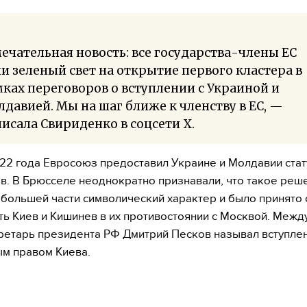
ечательная новость: все государства-члены ЕС
и зеленый свет на открытие первого кластера в
ках переговоров о вступлении с Украиной и
давией. Мы на шаг ближе к членству в ЕС, —
исала Свириденко в соцсети Х.
22 года Евросоюз предоставил Украине и Молдавии стату
в. В Брюсселе неоднократно признавали, что такое реш
 большей части символический характер и было принято
ь Киев и Кишинев в их противостоянии с Москвой. Межд
ретарь президента РФ Дмитрий Песков называл вступлен
м правом Киева.