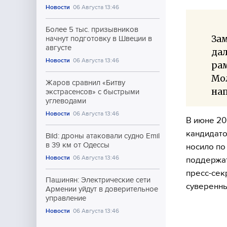
Новости
06 Августа 13:46
Более 5 тыс. призывников
Зам
начнут подготовку в Швеции в
августе
дал
Новости
06 Августа 13:46
рам
Мол
Жаров сравнил «Битву
нап
экстрасенсов» с быстрыми
углеводами
Новости
06 Августа 13:46
В июне 20
кандидато
Bild: дроны атаковали судно Emil
в 39 км от Одессы
носило по
Новости
06 Августа 13:46
поддержат
пресс-сек
Пашинян: Электрические сети
суверенны
Армении уйдут в доверительное
управление
Новости
06 Августа 13:46