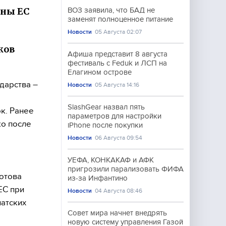
аны ЕС
ВОЗ заявила, что БАД не
заменят полноценное питание
Новости
05 Августа 02:07
и
ков
Афиша представит 8 августа
фестиваль с Feduk и ЛСП на
Елагином острове
дарства –
Новости
05 Августа 14:16
SlashGear назвал пять
к. Ранее
параметров для настройки
ко после
iPhone после покупки
Новости
06 Августа 09:54
УЕФА, КОНКАКАФ и АФК
пригрозили парализовать ФИФА
готова
из-за Инфантино
ЕС при
Новости
04 Августа 08:46
атских
Совет мира начнет внедрять
новую систему управления Газой