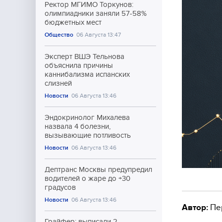
Ректор МГИМО Торкунов:
олимпиадники заняли 57-58%
бюджетных мест
Общество
06 Августа 13:47
Эксперт ВШЭ Тельнова
объяснила причины
каннибализма испанских
слизней
Новости
06 Августа 13:46
Эндокринолог Михалева
назвала 4 болезни,
вызывающие потливость
Новости
06 Августа 13:46
Дептранс Москвы предупредил
водителей о жаре до +30
градусов
Новости
06 Августа 13:46
Автор:
Пе
Грайфер: выписали 2