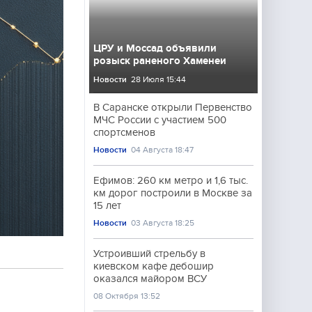
ЦРУ и Моссад объявили
розыск раненого Хаменеи
Новости
28 Июля 15:44
В Саранске открыли Первенство
МЧС России с участием 500
спортсменов
Новости
04 Августа 18:47
Ефимов: 260 км метро и 1,6 тыс.
км дорог построили в Москве за
15 лет
Новости
03 Августа 18:25
Устроивший стрельбу в
киевском кафе дебошир
оказался майором ВСУ
08 Октября 13:52