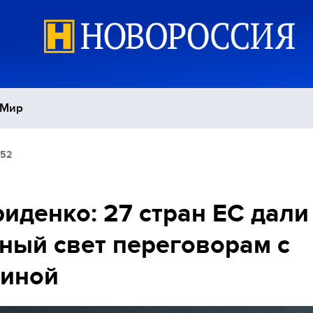
Мир
:52
Политика
С
Экономика
П
иденко: 27 стран ЕС дали
ный свет переговорам с
Спорт
аиной