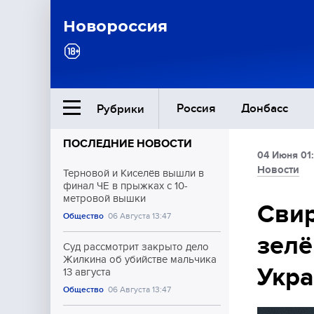
Новороссия
Россия
Донбасс
Рубрики
ПОСЛЕДНИЕ НОВОСТИ
04 Июня 01
Ближний Восток
Новости
Терновой и Киселёв вышли в
финал ЧЕ в прыжках с 10-
метровой вышки
Общество
Свир
Общество
06 Августа 13:47
зелё
Культура
Суд рассмотрит закрыто дело
Жилкина об убийстве мальчика
Укр
13 августа
Общество
06 Августа 13:47