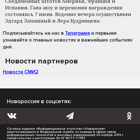
Соединённых Штатов Америки, Франции и
Испании. Гала-шоу и церемония награждения
состоялись 7 июня. Ведение вечера осуществляли
Эдгард Запашный и Лера Кудрявцева.
Подписывайтесь на нас
в
Телеграме
и первыми
узнавайте о главных новостях и важнейших событиях
дня.
Новости партнеров
Новости СМИ2
Новороссия в соцсетях:
Сетевое издание «Информационное агентство «Новороссия»
зарегистрировано в Федеральной службе по надзору в сфере связи,
информационных технологий и массовых коммуникаций 20 ноября 2019 г.
Свидетельство о регистрации Эл № ФС77-77187.