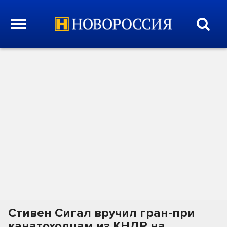
Стивен Сигал вручил гран-при
канатоходцам из КНДР на