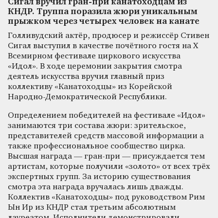
Сигал вручил гран-при канатоходцам из
КНДР. Труппа поразила жюри уникальным
прыжком через четырех человек на канате
Голливудский актёр, продюсер и режиссёр Стивен
Сигал выступил в качестве почётного гостя на X
Всемирном фестивале циркового искусства
«Идол». В ходе церемонии закрытия смотра
деятель искусства вручил главный приз
коллективу «Канатоходцы» из Корейской
Народно-Демократической Республики.
Определением победителей на фестивале «Идол»
занимаются три состава жюри: зрительское,
представителей средств массовой информации а
также профессиональное сообщество цирка.
Высшая награда — гран-при — присуждается тем
артистам, которые получили «золото» от всех трёх
экспертных групп. За историю существования
смотра эта награда вручалась лишь дважды.
Коллектив «Канатоходцы» под руководством Рим
Ын Ир из КНДР стал третьим абсолютным
лауреатом. Исполнители демонстрировали