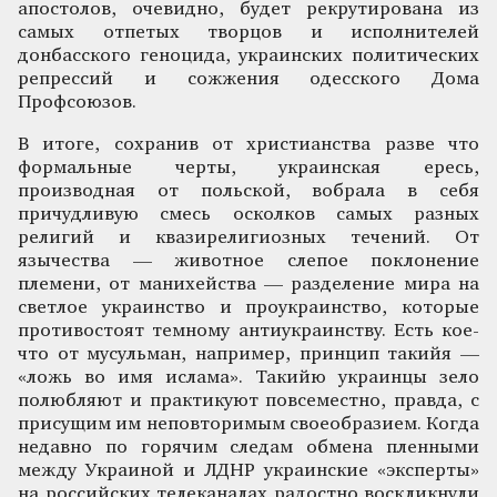
апостолов, очевидно, будет рекрутирована из
самых отпетых творцов и исполнителей
донбасского геноцида, украинских политических
репрессий и сожжения одесского Дома
Профсоюзов.
В итоге, сохранив от христианства разве что
формальные черты, украинская ересь,
производная от польской, вобрала в себя
причудливую смесь осколков самых разных
религий и квазирелигиозных течений. От
язычества — животное слепое поклонение
племени, от манихейства — разделение мира на
светлое украинство и проукраинство, которые
противостоят темному антиукраинству. Есть кое-
что от мусульман, например, принцип такийя —
«ложь во имя ислама». Такийю украинцы зело
полюбляют и практикуют повсеместно, правда, с
присущим им неповторимым своеобразием. Когда
недавно по горячим следам обмена пленными
между Украиной и ЛДНР украинские «эксперты»
на российских телеканалах радостно воскликнули