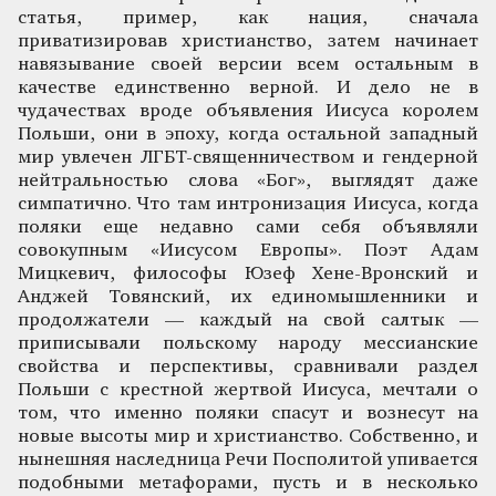
статья, пример, как нация, сначала
приватизировав христианство, затем начинает
навязывание своей версии всем остальным в
качестве единственно верной. И дело не в
чудачествах вроде объявления Иисуса королем
Польши, они в эпоху, когда остальной западный
мир увлечен ЛГБТ-священничеством и гендерной
нейтральностью слова «Бог», выглядят даже
симпатично. Что там интронизация Иисуса, когда
поляки еще недавно сами себя объявляли
совокупным «Иисусом Европы». Поэт Адам
Мицкевич, философы Юзеф Хене-Вронский и
Анджей Товянский, их единомышленники и
продолжатели — каждый на свой салтык —
приписывали польскому народу мессианские
свойства и перспективы, сравнивали раздел
Польши с крестной жертвой Иисуса, мечтали о
том, что именно поляки спасут и вознесут на
новые высоты мир и христианство. Собственно, и
нынешняя наследница Речи Посполитой упивается
подобными метафорами, пусть и в несколько