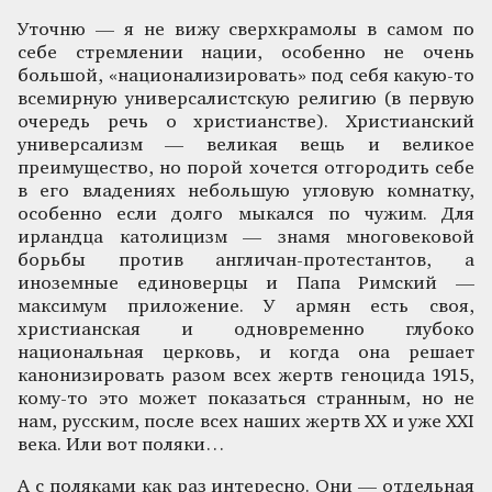
Уточню — я не вижу сверхкрамолы в самом по
себе стремлении нации, особенно не очень
большой, «национализировать» под себя какую-то
всемирную универсалистскую религию (в первую
очередь речь о христианстве). Христианский
универсализм — великая вещь и великое
преимущество, но порой хочется отгородить себе
в его владениях небольшую угловую комнатку,
особенно если долго мыкался по чужим. Для
ирландца католицизм — знамя многовековой
борьбы против англичан-протестантов, а
иноземные единоверцы и Папа Римский —
максимум приложение. У армян есть своя,
христианская и одновременно глубоко
национальная церковь, и когда она решает
канонизировать разом всех жертв геноцида 1915,
кому-то это может показаться странным, но не
нам, русским, после всех наших жертв ХХ и уже XXI
века. Или вот поляки…
А с поляками как раз интересно. Они — отдельная