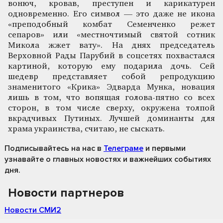
вонюч, кровав, преступен и карикатурен
одновременно. Его символ — это даже не икона
«преподобный комбат Семенченко режет
сепаров» или «местночтимый святой сотник
Микола жжет вату». На днях председатель
Верховной Рады Парубий в соцсетях похвастался
картиной, которую ему подарила дочь. Сей
шедевр представляет собой репродукцию
знаменитого «Крика» Эдварда Мунка, новация
лишь в том, что вопящая голова-пятно со всех
сторон, в том числе сверху, окружена толпой
вкрадчивых Путиных. Лучшей доминанты для
храма украинства, считаю, не сыскать.
Подписывайтесь на нас
в
Телеграме
и первыми
узнавайте о главных новостях и важнейших событиях
дня.
Новости партнеров
Новости СМИ2