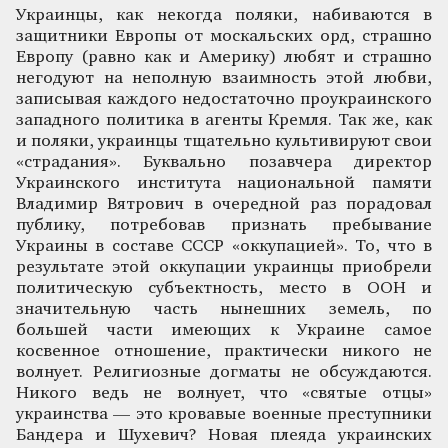
Украинцы, как некогда поляки, набиваются в
защитники Европы от москальских орд, страшно
Европу (равно как и Америку) любят и страшно
негодуют на неполную взаимность этой любви,
записывая каждого недостаточно проукраинского
западного политика в агенты Кремля. Так же, как
и поляки, украинцы тщательно культивируют свои
«страдания». Буквально позавчера директор
Украинского института национальной памяти
Владимир Вятрович в очередной раз порадовал
публику, потребовав признать пребывание
Украины в составе СССР «оккупацией». То, что в
результате этой оккупации украинцы приобрели
политическую субъектность, место в ООН и
значительную часть нынешних земель, по
большей части имеющих к Украине самое
косвенное отношение, практически никого не
волнует. Религиозные догматы не обсуждаются.
Никого ведь не волнует, что «святые отцы»
украинства — это кровавые военные преступники
Бандера и Шухевич? Новая плеяда украинских