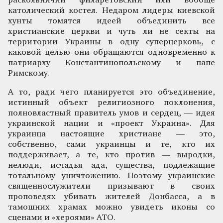
раскольничий филаретовский или вообще
католический костел. Недаром лидеры киевской
хунты томятся идеей объединить все
христианские церкви и чуть ли не секты на
территории Украины в одну суперцерковь, с
каковой целью они обращаются одновременно к
патриарху Константинопольскому и папе
Римскому.
А то, ради чего планируется это объединение,
истинный объект религиозного поклонения,
полновластный правитель умов и сердец, — идея
украинской нации и «проект Украина». Для
украинца настоящие христиане — это,
собственно, сами украинцы и те, кто их
поддерживает, а те, кто против — выродки,
нелюди, исчадья ада, существа, подлежащие
тотальному уничтожению. Поэтому украинские
священнослужители призывают в своих
проповедях убивать жителей Донбасса, а в
тамошних храмах можно увидеть иконы со
сценами и «хероями» АТО.