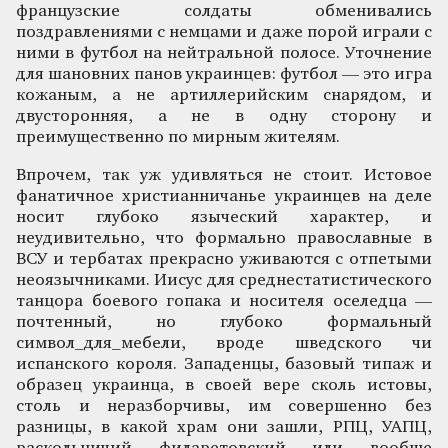
французские солдаты обменивались
поздравлениями с немцами и даже порой играли с
ними в футбол на нейтральной полосе. Уточнение
для шановних панов украинцев: футбол — это игра
кожаным, а не артиллерийским снарядом, и
двусторонняя, а не в одну сторону и
преимущественно по мирным жителям.
Впрочем, так уж удивляться не стоит. Истовое
фанатичное христианничанье украинцев на деле
носит глубоко языческий характер, и
неудивительно, что формально православные в
ВСУ и тербатах прекрасно уживаются с отпетыми
неоязычниками. Иисус для среднестатистического
танцора боевого гопака и носителя оселедца —
почтенный, но глубоко формальный
символ_для_мебели, вроде шведского чи
испанского короля. Западенцы, базовый типаж и
образец украинца, в своей вере сколь истовы,
столь и неразборчивы, им совершенно без
разницы, в какой храм они зашли, РПЦ, УАПЦ,