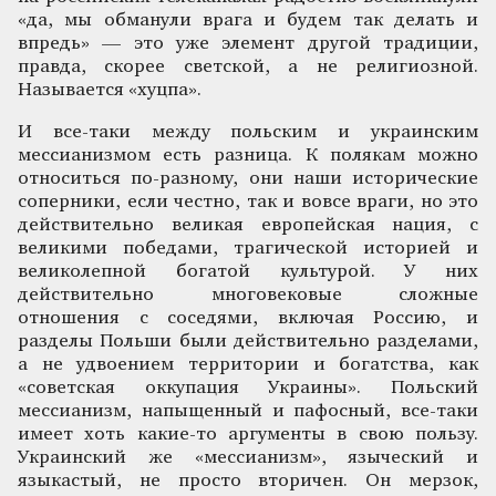
«да, мы обманули врага и будем так делать и
впредь» — это уже элемент другой традиции,
правда, скорее светской, а не религиозной.
Называется «хуцпа».
И все-таки между польским и украинским
мессианизмом есть разница. К полякам можно
относиться по-разному, они наши исторические
соперники, если честно, так и вовсе враги, но это
действительно великая европейская нация, с
великими победами, трагической историей и
великолепной богатой культурой. У них
действительно многовековые сложные
отношения с соседями, включая Россию, и
разделы Польши были действительно разделами,
а не удвоением территории и богатства, как
«советская оккупация Украины». Польский
мессианизм, напыщенный и пафосный, все-таки
имеет хоть какие-то аргументы в свою пользу.
Украинский же «мессианизм», языческий и
языкастый, не просто вторичен. Он мерзок,