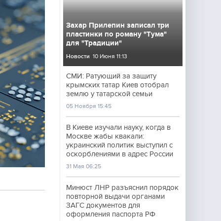
Захар Прилепин записал три
пластинки по роману "Тума"
для "Традиции"
Новости
10 Июня 11:13
СМИ: Ратующий за защиту
крымских татар Киев отобрал
землю у татарской семьи
05 Ноября 15:45
В Киеве изучали науку, когда в
Москве жабы квакали:
украинский политик выступил с
оскорблениями в адрес России
31 Мая 06:25
Минюст ЛНР разъяснил порядок
повторной выдачи органами
ЗАГС документов для
оформления паспорта РФ