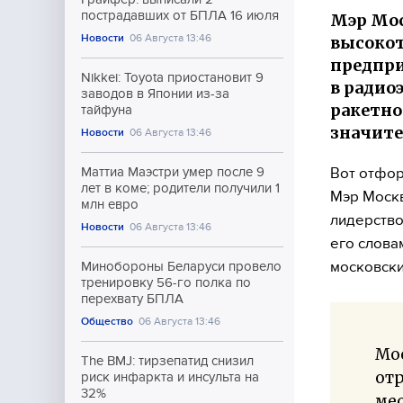
пострадавших от БПЛА 16 июля
Мэр Мос
Новости
06 Августа 13:46
высокот
предпри
Nikkei: Toyota приостановит 9
в радио
заводов в Японии из-за
ракетно
тайфуна
значите
Новости
06 Августа 13:46
Вот отфор
Маттиа Маэстри умер после 9
лет в коме; родители получили 1
Мэр Москв
млн евро
лидерство
Новости
06 Августа 13:46
его слова
московски
Минобороны Беларуси провело
тренировку 56-го полка по
перехвату БПЛА
Общество
06 Августа 13:46
Мо
The BMJ: тирзепатид снизил
от
риск инфаркта и инсульта на
32%
мес