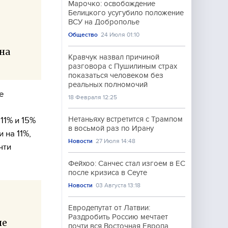
Марочко: освобождение
Белицкого усугубило положение
ВСУ на Доброполье
Общество
24 Июля 01:10
на
Кравчук назвал причиной
разговора с Пушилиным страх
показаться человеком без
реальных полномочий
е
18 Февраля 12:25
Нетаньяху встретится с Трампом
11% и 15%
в восьмой раз по Ирану
 на 11%,
Новости
27 Июля 14:48
чти
Фейхоо: Санчес стал изгоем в ЕС
после кризиса в Сеуте
Новости
03 Августа 13:18
Евродепутат от Латвии:
Раздробить Россию мечтает
ые
почти вся Восточная Европа