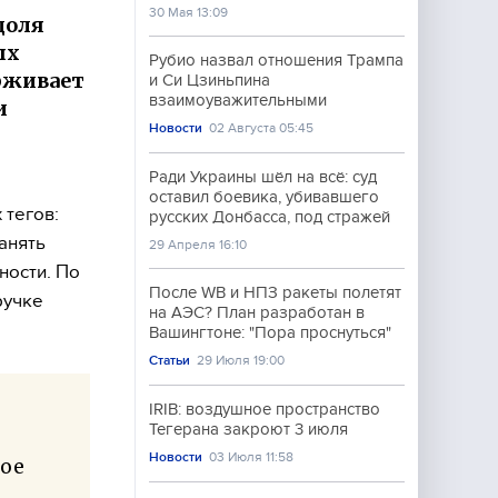
30 Мая 13:09
доля
ых
Рубио назвал отношения Трампа
рживает
и Си Цзиньпина
взаимоуважительными
и
Новости
02 Августа 05:45
Ради Украины шёл на всё: суд
оставил боевика, убивавшего
 тегов:
русских Донбасса, под стражей
анять
29 Апреля 16:10
ности. По
После WB и НПЗ ракеты полетят
ручке
на АЭС? План разработан в
Вашингтоне: "Пора проснуться"
Статьи
29 Июля 19:00
IRIB: воздушное пространство
Тегерана закроют 3 июля
Новости
03 Июля 11:58
вое