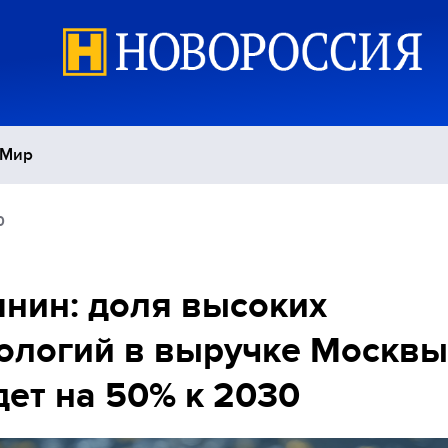
Мир
0
Политика
С
Экономика
П
нин: доля высоких
ологий в выручке Москвы
Спорт
ет на 50% к 2030