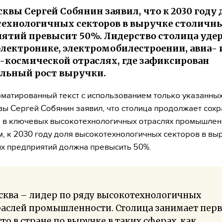
квы Сергей Собянин заявил, что к 2030 году 
ехнологичных секторов в выручке столичн
ятий превысит 50%. Лидерство столица уде
электронике, электромобилестроении, авиа- 
-космической отраслях, где зафиксирован
льный рост выручки.
матированный текст с использованием только указанных
ы Сергей Собянин заявил, что столица продолжает сохр
 в ключевых высокотехнологичных отраслях промышлен
м, к 2030 году доля высокотехнологичных секторов в вы
х предприятий должна превысить 50%.
сква – лидер по ряду высокотехнологичных
раслей промышленности. Столица занимает пер
то в стране по выручке в таких сферах, как