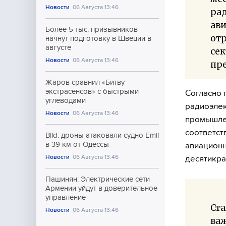
Новости
06 Августа 13:46
ра
ав
Более 5 тыс. призывников
отр
начнут подготовку в Швеции в
августе
се
Новости
06 Августа 13:46
пр
Жаров сравнил «Битву
экстрасенсов» с быстрыми
Согласно 
углеводами
радиоэлек
Новости
06 Августа 13:46
промышлен
соответст
Bild: дроны атаковали судно Emil
в 39 км от Одессы
авиационн
Новости
06 Августа 13:46
десятикра
Пашинян: Электрические сети
Армении уйдут в доверительное
управление
Ст
Новости
06 Августа 13:46
ва