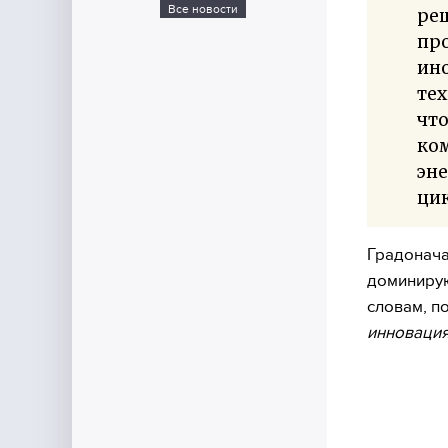
Все новости
реш
про
ино
тех
что
ком
эн
ци
Градонача
доминиру
словам, п
инновация