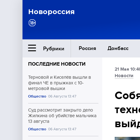
Новороссия
Россия
Донбасс
Рубрики
ПОСЛЕДНИЕ НОВОСТИ
21 Мая 10:4
Ближний Восток
Новости
Терновой и Киселёв вышли в
финал ЧЕ в прыжках с 10-
метровой вышки
Общество
Собя
Общество
06 Августа 13:47
техн
Культура
Суд рассмотрит закрыто дело
Жилкина об убийстве мальчика
выйд
13 августа
Общество
06 Августа 13:47