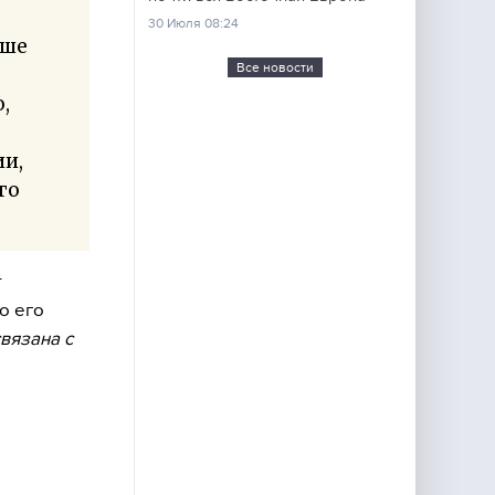
30 Июля 08:24
чше
Все новости
,
ии,
го
т
о его
вязана с