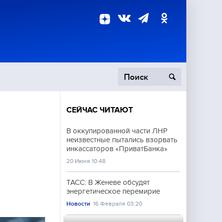
СЕЙЧАС ЧИТАЮТ
пецоперация
В оккупированной части ЛНР
неизвестные пытались взорвать
роисшествия
инкассаторов «ПриватБанка»
20 Июня 10:48
ТАСС: В Женеве обсудят
энергетическое перемирие
Новости
16 Февраля 03:20