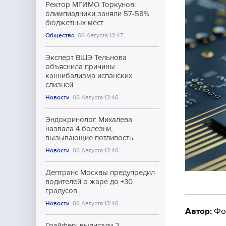
Ректор МГИМО Торкунов:
олимпиадники заняли 57-58%
бюджетных мест
Общество
06 Августа 13:47
Эксперт ВШЭ Тельнова
объяснила причины
каннибализма испанских
слизней
Новости
06 Августа 13:46
Эндокринолог Михалева
назвала 4 болезни,
вызывающие потливость
Новости
06 Августа 13:46
Дептранс Москвы предупредил
водителей о жаре до +30
градусов
Новости
06 Августа 13:46
Автор:
Фо
Грайфер: выписали 2