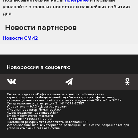
узнавайте о главных новостях и важнейших событиях
дня.
Новости партнеров
Новости СМИ2
Новороссия в соцсетях:
Сетевое издание «Информационное агентство «Новороссия»
зарегистрировано в Федеральной службе по надзору в сфере связи,
информационных технологий и массовых коммуникаций 20 ноября 2019 г.
Свидетельство о регистрации Эл № ФС77-77187.
Учредитель — НАО «Царьград медиа».
«Главный редактор- Лукьянов А.А.»
«Шеф-редактор - Садчиков А.М.»
Email:
mail@novorosinform.org
Телефон: +7 (495) 374-77-73
Настоящий ресурс может содержать материалы 18+.
Использование любых материалов, размещённых на сайте, разрешается при
условии ссылки на сайт агентства.