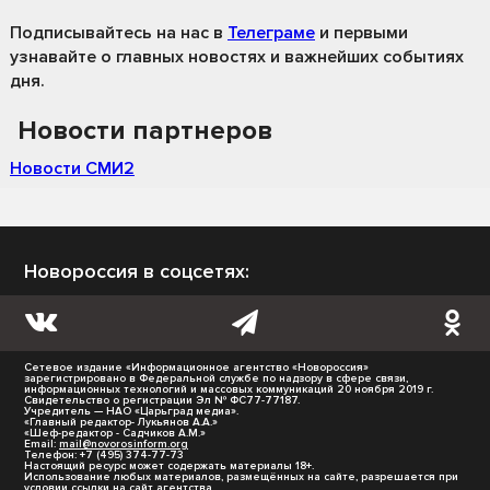
Подписывайтесь на нас
в
Телеграме
и первыми
узнавайте о главных новостях и важнейших событиях
дня.
Новости партнеров
Новости СМИ2
Новороссия в соцсетях:
Сетевое издание «Информационное агентство «Новороссия»
зарегистрировано в Федеральной службе по надзору в сфере связи,
информационных технологий и массовых коммуникаций 20 ноября 2019 г.
Свидетельство о регистрации Эл № ФС77-77187.
Учредитель — НАО «Царьград медиа».
«Главный редактор- Лукьянов А.А.»
«Шеф-редактор - Садчиков А.М.»
Email:
mail@novorosinform.org
Телефон: +7 (495) 374-77-73
Настоящий ресурс может содержать материалы 18+.
Использование любых материалов, размещённых на сайте, разрешается при
условии ссылки на сайт агентства.