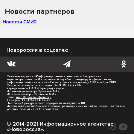
Новости партнеров
Новости СМИ2
Новороссия в соцсетях:
Сетевое издание «Информационное агентство «Новороссия»
зарегистрировано в Федеральной службе по надзору в сфере связи,
информационных технологий и массовых коммуникаций 20 ноября 2019 г.
Свидетельство о регистрации Эл № ФС77-77187.
Учредитель — НАО «Царьград медиа».
«Главный редактор- Лукьянов А.А.»
«Шеф-редактор - Садчиков А.М.»
Email:
mail@novorosinform.org
Телефон: +7 (495) 374-77-73
Настоящий ресурс может содержать материалы 18+.
Использование любых материалов, размещённых на сайте, разрешается при
условии ссылки на сайт агентства.
© 2014-2021 Информационное агентство
«Новороссия».