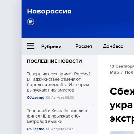
Новороссия
Россия
Донбасс
Рубрики
ПОСЛЕДНИЕ НОВОСТИ
10 Сентября
Ближний Восток
Мир
/
Пол
Теперь их всех примет Россия?
В Таджикистане отменяют
бороды и хиджабы. Из тюрем
Общество
Сбе
выпускают исламистов
Общество
09 Августа 06:00
укра
Культура
Терновой и Киселёв вышли в
экст
финал ЧЕ в прыжках с 10-
метровой вышки
Общество
06 Августа 13:47