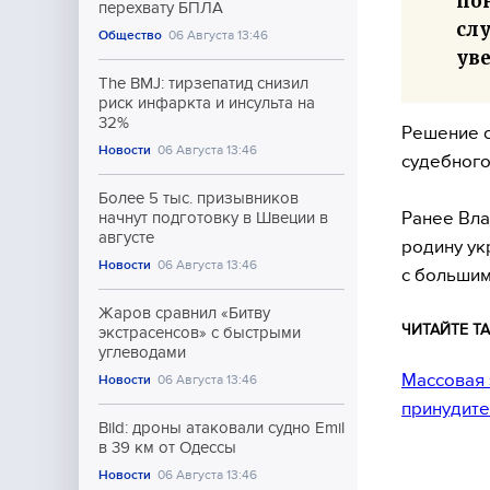
пон
перехвату БПЛА
слу
Общество
06 Августа 13:46
ув
The BMJ: тирзепатид снизил
риск инфаркта и инсульта на
32%
Решение о
Новости
06 Августа 13:46
судебного
Более 5 тыс. призывников
Ранее Вл
начнут подготовку в Швеции в
августе
родину ук
Новости
06 Августа 13:46
с большим
Жаров сравнил «Битву
ЧИТАЙТЕ ТА
экстрасенсов» с быстрыми
углеводами
Массовая 
Новости
06 Августа 13:46
принудите
Bild: дроны атаковали судно Emil
в 39 км от Одессы
Новости
06 Августа 13:46