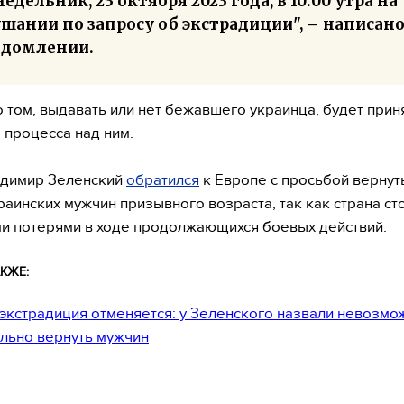
едельник, 23 октября 2023 года, в 10:00 утра на
шании по запросу об экстрадиции", – написано
едомлении.
 том, выдавать или нет бежавшего украинца, будет прин
 процесса над ним.
адимир Зеленский
обратился
к Европе с просьбой вернут
раинских мужчин призывного возраста, так как страна ст
и потерями в ходе продолжающихся боевых действий.
КЖЕ:
экстрадиция отменяется: у Зеленского назвали невозм
льно вернуть мужчин