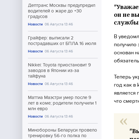
Дептранс Москвы предупредил
"Уважае
водителей о жаре до +30
он не в
градусов
службы 
Новости
06 Августа 13:46
В уведомл
Грайфер: выписали 2
пострадавших от БПЛА 16 июля
получило 
Новости
06 Августа 13:46
основан н
обязатель
Nikkei: Toyota приостановит 9
заводов в Японии из-за
тайфуна
Теперь ук
Новости
06 Августа 13:46
год как в 
является 
Маттиа Маэстри умер после 9
что смертн
лет в коме; родители получили 1
млн евро
Новости
06 Августа 13:46
Минобороны Беларуси провело
"В
тренировку 56-го полка по