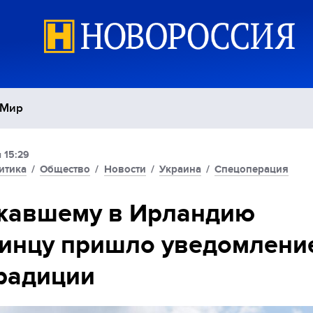
Мир
 15:29
Политика
С
итика
/
Общество
/
Новости
/
Украина
/
Спецоперация
Экономика
П
жавшему в Ирландию
инцу пришло уведомлени
Спорт
радиции