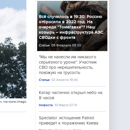
Всё случилось в 19:30: Россию
отбросили в 2022 год. На
очереди "Томагавки"? Наш
козырь – инфраструктура АЭС.
СВОдки с фронта
Статьи
05 Февраля 09:30
"Мы не нанесли им никакого
серьёзного урона": Участник
СВО про нерешительность,
похожую на трусость
Статьи
02 Апреля 19:00
Катар частично открыл небо на
8 часов
er, via www.imago
Новости
10 Марта 07:31
Spectator: истощение Patriot
приведет к поражению Киева