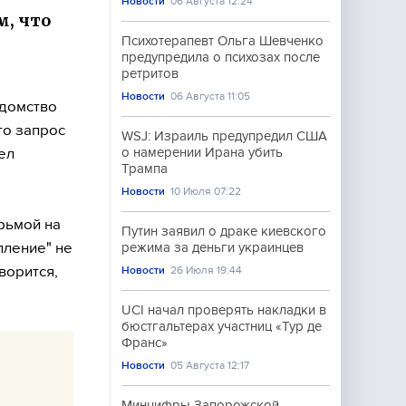
Новости
06 Августа 12:24
м, что
Психотерапевт Ольга Шевченко
предупредила о психозах после
ретритов
Новости
06 Августа 11:05
едомство
то запрос
WSJ: Израиль предупредил США
ел
о намерении Ирана убить
Трампа
Новости
10 Июля 07:22
рьмой на
Путин заявил о драке киевского
пление" не
режима за деньги украинцев
ворится,
Новости
26 Июля 19:44
UCI начал проверять накладки в
бюстгальтерах участниц «Тур де
Франс»
Новости
05 Августа 12:17
Минцифры Запорожской