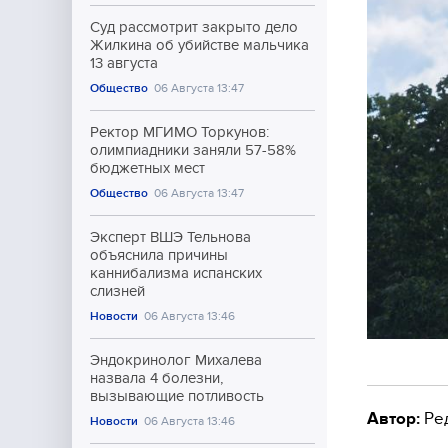
Суд рассмотрит закрыто дело
Жилкина об убийстве мальчика
13 августа
Общество
06 Августа 13:47
Ректор МГИМО Торкунов:
олимпиадники заняли 57-58%
бюджетных мест
Общество
06 Августа 13:47
Эксперт ВШЭ Тельнова
объяснила причины
каннибализма испанских
слизней
Новости
06 Августа 13:46
Эндокринолог Михалева
назвала 4 болезни,
вызывающие потливость
Автор:
Ре
Новости
06 Августа 13:46