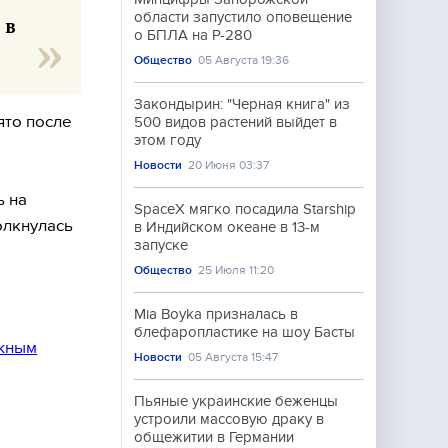
области запустило оповещение
 в
о БПЛА на Р-280
Общество
05 Августа 19:36
Закондырин: "Черная книга" из
ято после
500 видов растений выйдет в
этом году
Новости
20 Июня 03:37
ь на
SpaceX мягко посадила Starship
олкнулась
в Индийском океане в 13-м
запуске
Общество
25 Июля 11:20
Mia Boyka призналась в
блефаропластике на шоу Басты
ожным
Новости
05 Августа 15:47
Пьяные украинские беженцы
устроили массовую драку в
общежитии в Германии