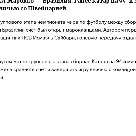
М Марокко — Бразилия. Ранее Катар на 94-й
ничью со Швейцарией.
руппового этапа чемпионата мира по футболу между сбо
 Бразилии счёт был открыт марокканцами. Автором перв
защитник ПСВ Исмаэль Сайбари, голевую передачу отдал
ругом матче группового этапа сборная Катара на 94-й ми
умела сравнять счёт и завершить игру вничью с командой
и.