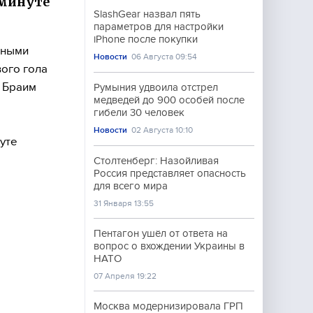
 минуте
SlashGear назвал пять
параметров для настройки
iPhone после покупки
рными
Новости
06 Августа 09:54
ого гола
 Браим
Румыния удвоила отстрел
медведей до 900 особей после
гибели 30 человек
Новости
02 Августа 10:10
нуте
Столтенберг: Назойливая
Россия представляет опасность
для всего мира
31 Января 13:55
Пентагон ушёл от ответа на
вопрос о вхождении Украины в
НАТО
07 Апреля 19:22
Москва модернизировала ГРП