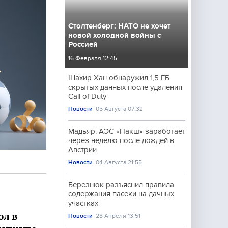
Столтенберг: НАТО не хочет
новой холодной войны с
Россией
16 Февраля 12:45
Шахир Хан обнаружил 1,5 ГБ
скрытых данных после удаления
Call of Duty
Новости
05 Августа 07:32
Мадьяр: АЭС «Пакш» заработает
через неделю после дождей в
Австрии
Новости
04 Августа 21:55
Березнюк разъяснил правила
содержания пасеки на дачных
участках
ол в
Новости
28 Апреля 13:51