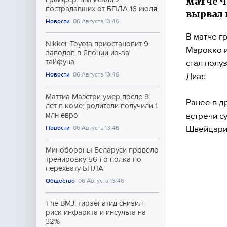
матче Ч
пострадавших от БПЛА 16 июля
вырвал 
Новости
06 Августа 13:46
В матче г
Nikkei: Toyota приостановит 9
Марокко и
заводов в Японии из-за
тайфуна
стал полу
Новости
06 Августа 13:46
Диас.
Маттиа Маэстри умер после 9
Ранее в д
лет в коме; родители получили 1
встречи с
млн евро
Швейцари
Новости
06 Августа 13:46
Минобороны Беларуси провело
тренировку 56-го полка по
перехвату БПЛА
Общество
06 Августа 13:46
The BMJ: тирзепатид снизил
риск инфаркта и инсульта на
32%