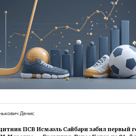
нькович Денис
итник ПСВ Исмаэль Сайбари забил первый г