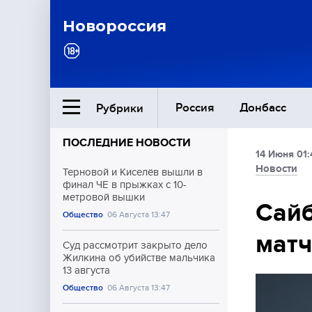
Новороссия
Россия
Донбасс
Рубрики
ПОСЛЕДНИЕ НОВОСТИ
14 Июня 01:
Ближний Восток
Новости
Терновой и Киселёв вышли в
финал ЧЕ в прыжках с 10-
метровой вышки
Общество
Сайб
Общество
06 Августа 13:47
матч
Культура
Суд рассмотрит закрыто дело
Жилкина об убийстве мальчика
13 августа
Общество
06 Августа 13:47