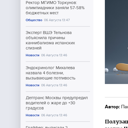
Ректор МГИМО Торкунов:
олимпиадники заняли 57-58%
бюджетных мест
Общество
06 Августа 13:47
Эксперт ВШЭ Тельнова
объяснила причины
каннибализма испанских
слизней
Новости
06 Августа 13:46
Эндокринолог Михалева
назвала 4 болезни,
вызывающие потливость
Новости
06 Августа 13:46
Дептранс Москвы предупредил
водителей о жаре до +30
Автор:
Па
градусов
Новости
06 Августа 13:46
Полузащ
Грайфер: выписали 2