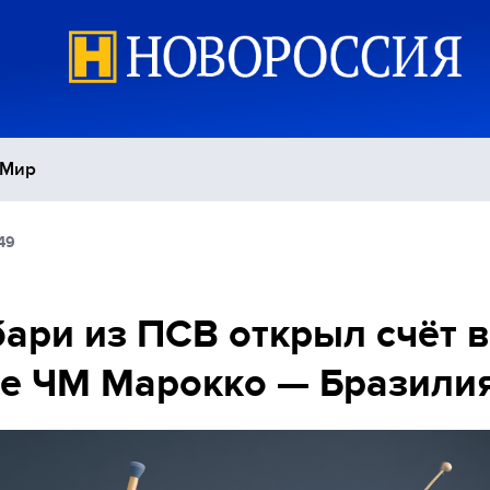
Мир
49
Политика
С
Экономика
П
ари из ПСВ открыл счёт в
е ЧМ Марокко — Бразили
Спорт