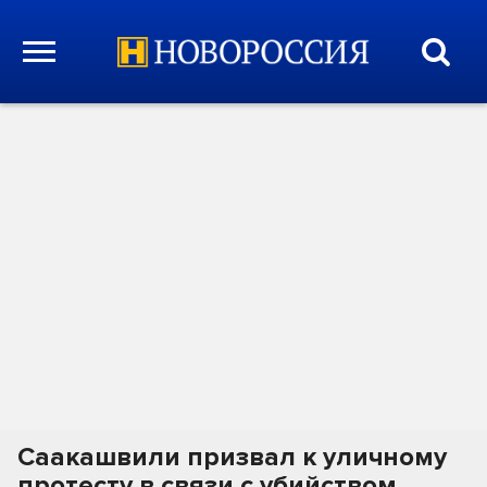
Саакашвили призвал к уличному
протесту в связи с убийством