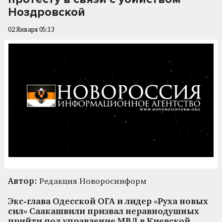
Ноздровской
02 Января 05:13
Автор:
Редакция Новоросинформ
Экс-глава Одесской ОГА и лидер «Руха новых
сил» Саакашвили призвал неравнодушных
прийти под управление МВД в Киевской