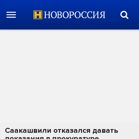
Саакашвили отказался давать
показания в прокуратуре