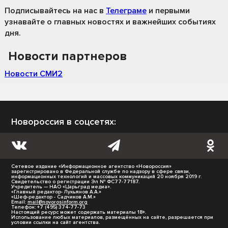
Подписывайтесь на нас
в
Телеграме
и первыми
узнавайте о главных новостях и важнейших событиях
дня.
Новости партнеров
Новости СМИ2
Новороссия в соцсетях:
Сетевое издание «Информационное агентство «Новороссия»
зарегистрировано в Федеральной службе по надзору в сфере связи,
информационных технологий и массовых коммуникаций 20 ноября 2019 г.
Свидетельство о регистрации Эл № ФС77-77187.
Учредитель — НАО «Царьград медиа».
«Главный редактор- Лукьянов А.А.»
«Шеф-редактор - Садчиков А.М.»
Email:
mail@novorosinform.org
Телефон: +7 (495) 374-77-73
Настоящий ресурс может содержать материалы 18+.
Использование любых материалов, размещённых на сайте, разрешается при
условии ссылки на сайт агентства.