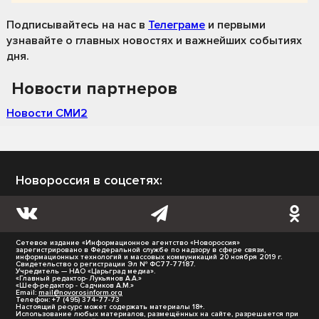
Подписывайтесь на нас
в
Телеграме
и первыми
узнавайте о главных новостях и важнейших событиях
дня.
Новости партнеров
Новости СМИ2
Новороссия в соцсетях:
Сетевое издание «Информационное агентство «Новороссия»
зарегистрировано в Федеральной службе по надзору в сфере связи,
информационных технологий и массовых коммуникаций 20 ноября 2019 г.
Свидетельство о регистрации Эл № ФС77-77187.
Учредитель — НАО «Царьград медиа».
«Главный редактор- Лукьянов А.А.»
«Шеф-редактор - Садчиков А.М.»
Email:
mail@novorosinform.org
Телефон: +7 (495) 374-77-73
Настоящий ресурс может содержать материалы 18+.
Использование любых материалов, размещённых на сайте, разрешается при