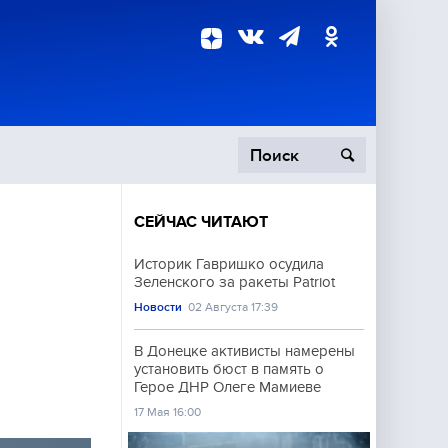
СЕЙЧАС ЧИТАЮТ
пецоперация
Историк Гавришко осудила
Зеленского за ракеты Patriot
роисшествия
Новости
02 Августа 17:39
В Донецке активисты намерены
установить бюст в память о
Герое ДНР Олеге Мамиеве
17 Мая 16:00