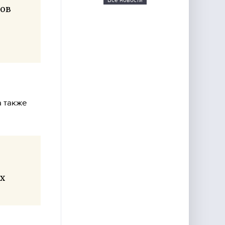
Все новости
нов
а также
х