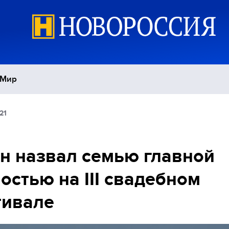
Мир
21
Политика
С
Экономика
П
н назвал семью главной
остью на III свадебном
Спорт
тивале