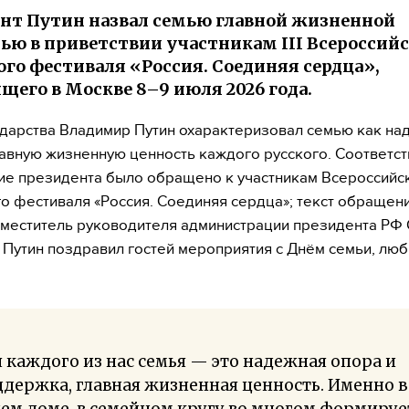
нт Путин назвал семью главной жизненной
ью в приветствии участникам III Всероссий
ого фестиваля «Россия. Соединяя сердца»,
щего в Москве 8–9 июля 2026 года.
ударства Владимир Путин охарактеризовал семью как н
лавную жизненную ценность каждого русского. Соответ
ие президента было обращено к участникам Всероссийс
о фестиваля «Россия. Соединяя сердца»; текст обращен
меститель руководителя администрации президента РФ
 Путин поздравил гостей мероприятия с Днём семьи, люб
 каждого из нас семья — это надежная опора и
держка, главная жизненная ценность. Именно в
ем доме, в семейном кругу во многом формируе