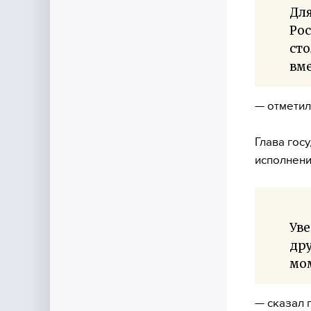
Для
Рос
сто
вме
— отметил
Глава гос
исполнени
Уве
др
мом
— сказал 