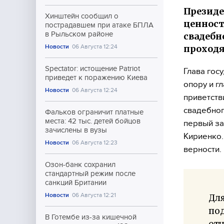
Президе
Хинштейн сообщил о
ценност
пострадавшем при атаке БПЛА
в Рыльском районе
свадебн
проходя
Новости
06 Августа 12:24
Spectator: истощение Patriot
Глава гос
приведет к поражению Киева
опору и г
Новости
06 Августа 12:24
приветств
свадебног
Фальков ограничит платные
места: 42 тыс. детей бойцов
первый за
зачислены в вузы
Кириенко.
Новости
06 Августа 12:23
верности.
Озон-банк сохранил
стандартный режим после
санкций Британии
Новости
06 Августа 12:21
Для
под
В Готембе из-за кишечной
отч