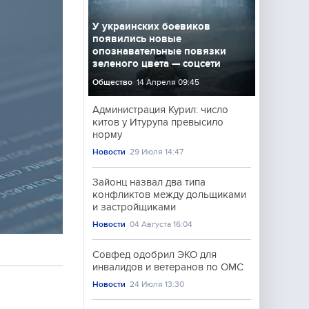
У украинских боевиков
появились новые
опознавательные повязки
зеленого цвета — соцсети
Общество
14 Апреля 09:45
Администрация Курил: число
китов у Итурупа превысило
норму
Новости
29 Июля 14:47
Зайонц назвал два типа
конфликтов между дольщиками
и застройщиками
Новости
04 Августа 16:04
Совфед одобрил ЭКО для
инвалидов и ветеранов по ОМС
Новости
24 Июля 13:30