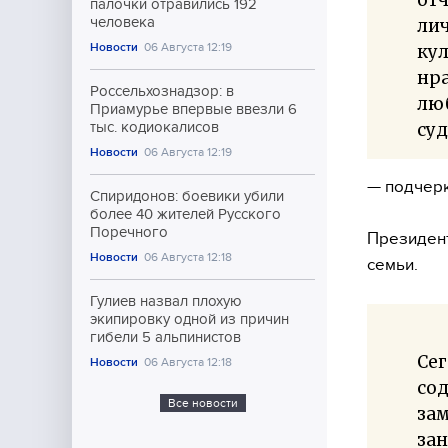
палочки отравились 192
человека
лич
Новости
06 Августа 12:19
ку
нра
Россельхознадзор: в
люб
Приамурье впервые ввезли 6
су
тыс. кодиокалисов
Новости
06 Августа 12:19
— подчерк
Спиридонов: боевики убили
более 40 жителей Русского
Поречного
Президент
Новости
06 Августа 12:18
семьи.
Гулиев назвал плохую
экипировку одной из причин
гибели 5 альпинистов
Сег
Новости
06 Августа 12:18
со
Все новости
зам
зан