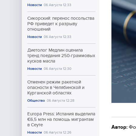
Новости
06 Августа 12:33
Сикорский: перенос посольства
РФ приведет к разрыву
отношений
Новости
06 Августа 12:33
Диетолог Медлин оценила
тренд поедания 250-граммовых
кусков масла
Новости
06 Августа 12:30
Отменен режим ракетной
опасности в Челябинской и
Курганской областях
Общество
06 Августа 12:28
Europa Press: Испания выделила
€6,5 млн на помощь мигрантам
в Сеуте
Автор:
Фо
Новости
06 Августа 12:26