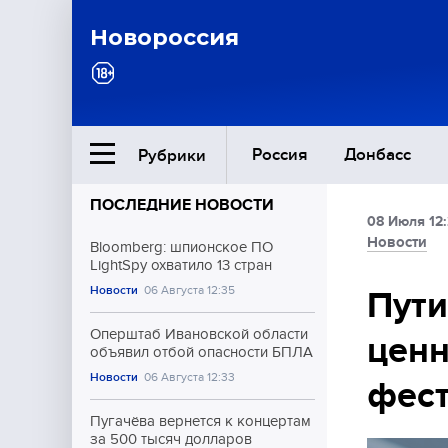
Новороссия
Россия
Донбасс
Рубрики
ПОСЛЕДНИЕ НОВОСТИ
08 Июля 12:
Ближний Восток
Новости
Bloomberg: шпионское ПО
LightSpy охватило 13 стран
Новости
06 Августа 12:35
Общество
Пути
Оперштаб Ивановской области
ценн
Культура
объявил отбой опасности БПЛА
Новости
06 Августа 12:33
фес
Пугачёва вернется к концертам
за 500 тысяч долларов