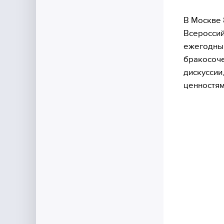
В Москве 
Всероссий
ежегодны
бракосоче
дискуссии
ценностям