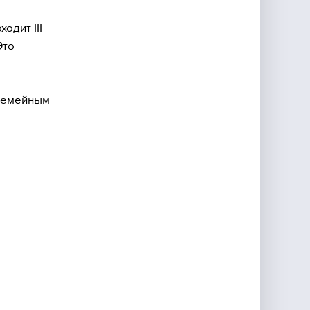
одит III
Это
 семейным