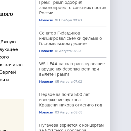
Грэм: Трамп одобрил
законопроект о санкциях против
ского
России
Новости
18 Ноября 00:43
Сенатор Гибатдинов
инициировал съемки фильма о
адёжную
Гостомельском десанте
ствующее
Новости
01 Августа 07:23
кого
WSJ: FAA начало расследование
ия зачитал
нарушения безопасности при
 Сергей
вылете Трампа
ви и
Новости
05 Августа 07:02
Первое за почти 500 лет
извержение вулкана
Крашенинникова отметило год
Новости
03 Августа 08:03
Пугачёва вернется к концертам
тся
за 500 тысяч долларов