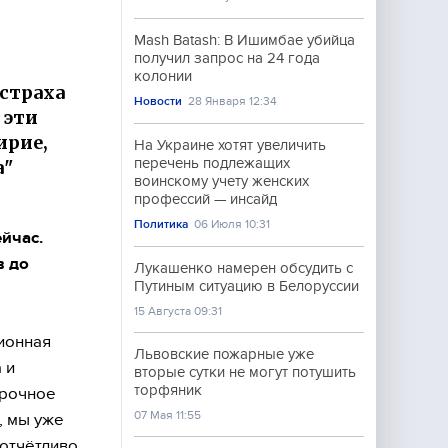
Mash Batash: В Ишимбае убийца
получил запрос на 24 года
ы
колонии
 страха
Новости
28 Января 12:34
 эти
ирие,
На Украине хотят увеличить
перечень подлежащих
а"
воинскому учету женских
профессий — инсайд
Политика
06 Июля 10:31
йчас.
в до
Лукашенко намерен обсудить с
Путиным ситуацию в Белоруссии
15 Августа 09:31
ионная
Львовские пожарные уже
 и
вторые сутки не могут потушить
торфяник
срочное
07 Мая 11:55
, мы уже
 отчётливо