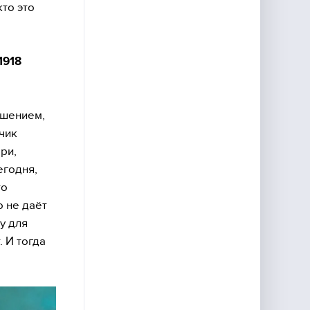
кто это
1918
ашением,
чик
ри,
егодня,
то
о не даёт
у для
 И тогда