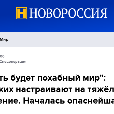
Мир
:00
Политика
С
Спецоперация
Экономика
П
ть будет похабный мир":
ких настраивают на тяжё
Спорт
ние. Началась опаснейш