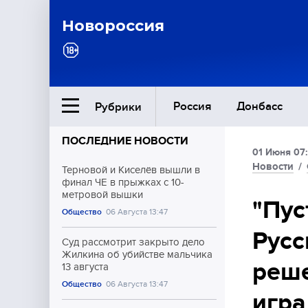
Новороссия
Россия
Донбасс
Рубрики
ПОСЛЕДНИЕ НОВОСТИ
01 Июня 07
Ближний Восток
Новости
/
Терновой и Киселёв вышли в
финал ЧЕ в прыжках с 10-
метровой вышки
Общество
"Пус
Общество
06 Августа 13:47
Русс
Культура
Суд рассмотрит закрыто дело
Жилкина об убийстве мальчика
реше
13 августа
Общество
06 Августа 13:47
игра