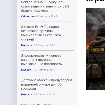
Ректор МГИМО Торкунов:
олимпиадники заняли 57-58%
бюджетных мест
Общество
06 Августа 13:47
Эксперт ВШЭ Тельнова
объяснила причины
каннибализма испанских
слизней
Новости
06 Августа 13:46
Эндокринолог Михалева
назвала 4 болезни,
вызывающие потливость
Новости
06 Августа 13:46
Дептранс Москвы предупредил
водителей о жаре до +30
градусов
Новости
06 Августа 13:46
Грайфер: выписали 2