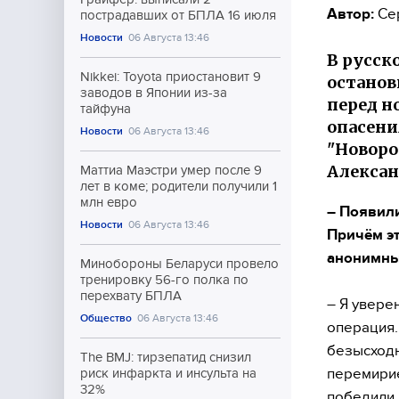
Автор:
Се
пострадавших от БПЛА 16 июля
Новости
06 Августа 13:46
В русск
Nikkei: Toyota приостановит 9
останов
заводов в Японии из-за
перед н
тайфуна
опасени
Новости
06 Августа 13:46
"Новоро
Алекса
Маттиа Маэстри умер после 9
лет в коме; родители получили 1
млн евро
– Появили
Новости
06 Августа 13:46
Причём эт
анонимных
Минобороны Беларуси провело
тренировку 56-го полка по
перехвату БПЛА
– Я увере
Общество
06 Августа 13:46
операция.
безысходн
The BMJ: тирзепатид снизил
перемирие
риск инфаркта и инсульта на
32%
победили,