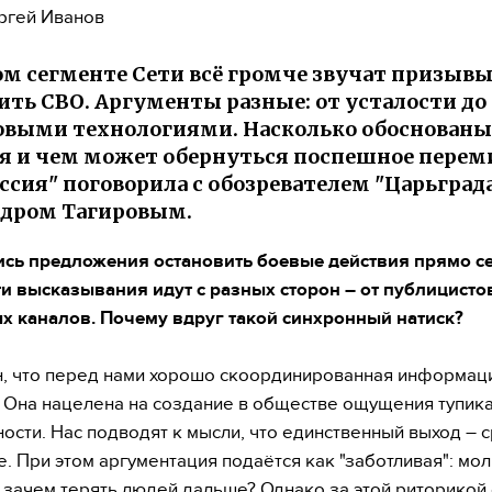
ргей Иванов
ом сегменте Сети всё громче звучат призыв
ить СВО. Аргументы разные: от усталости до
овыми технологиями. Насколько обоснованы
я и чем может обернуться поспешное перем
ссия" поговорила с обозревателем "Царьград
ндром Тагировым.
сь предложения остановить боевые действия прямо се
и высказывания идут с разных сторон – от публицисто
 каналов. Почему вдруг такой синхронный натиск?
н, что перед нами хорошо скоординированная информац
 Она нацелена на создание в обществе ощущения тупика
ости. Нас подводят к мысли, что единственный выход – 
. При этом аргументация подаётся как "заботливая": мол
 зачем терять людей дальше? Однако за этой риторикой