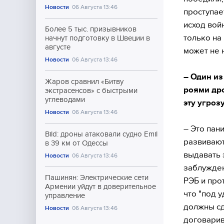
Новости
06 Августа 13:46
проступае
исход вой
Более 5 тыс. призывников
только на
начнут подготовку в Швеции в
августе
может не 
Новости
06 Августа 13:46
– Один из
Жаров сравнил «Битву
роями дро
экстрасенсов» с быстрыми
углеводами
эту угрозу
Новости
06 Августа 13:46
– Это пан
Bild: дроны атаковали судно Emil
развивают
в 39 км от Одессы
выдавать э
Новости
06 Августа 13:46
заблужден
Пашинян: Электрические сети
РЭБ и про
Армении уйдут в доверительное
что "под у
управление
должны сда
Новости
06 Августа 13:46
договарив