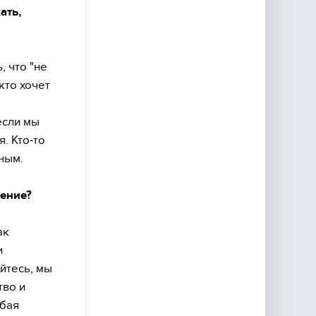
ать,
, что "не
кто хочет
если мы
. Кто-то
ьным.
дение?
ак
и
йтесь, мы
тво и
юбая