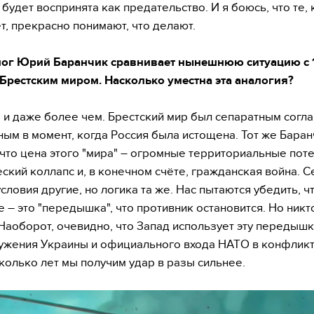
будет воспринята как предательство. И я боюсь, что те, 
т, прекрасно понимают, что делают.
лог Юрий Баранчик сравнивает нынешнюю ситуацию с 
 Брестским миром. Насколько уместна эта аналогия?
, и даже более чем. Брестский мир был сепаратным согл
ым в момент, когда Россия была истощена. Тот же Баран
 что цена этого "мира" – огромные территориальные поте
ский коллапс и, в конечном счёте, гражданская война. С
словия другие, но логика та же. Нас пытаются убедить, ч
 – это "передышка", что противник остановится. Но никт
 Наоборот, очевидно, что Запад использует эту передышк
жения Украины и официального входа НАТО в конфликт.
колько лет мы получим удар в разы сильнее.