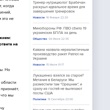
Тренер-нутрициолог Брабечан
, когда
раскрыл идеальное время для
завершения тренировок
шений,
Новости
16 Января 22:20
 это не
Минобороны РФ: ПВО сбило 19
украинских БПЛА за день
ужием:
Общество
04 Июня 22:35
ответа на
Кавана назвала нереалистичным
производство ракет Patriot на
Украине
Новости
15 Июля 01:17
ы. Но
Лукашенко взялся за старое?
Метания в Беларуси: Мы
 области
разместили там "Орешник", и
 признаёт,
сразу из гостей не вылезают
послы США
 что мы
Политика
15 Сентября 23:00
очу