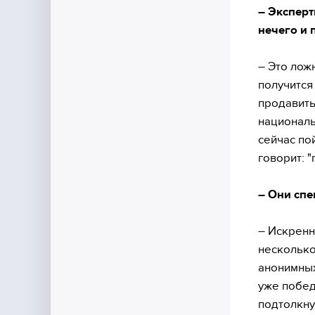
– Эксперт
нечего и 
– Это лож
получится
продавить
националь
сейчас пой
говорит: 
– Они спе
– Искренн
несколько
анонимных
уже побед
подтолкну