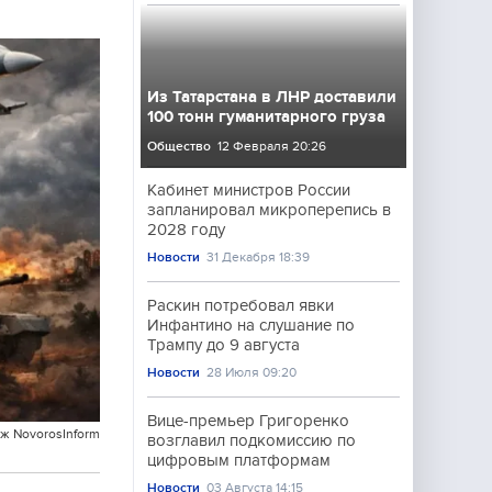
Из Татарстана в ЛНР доставили
100 тонн гуманитарного груза
Общество
12 Февраля 20:26
Кабинет министров России
запланировал микроперепись в
2028 году
Новости
31 Декабря 18:39
Раскин потребовал явки
Инфантино на слушание по
Трампу до 9 августа
Новости
28 Июля 09:20
Вице-премьер Григоренко
ж NovorosInform
возглавил подкомиссию по
цифровым платформам
Новости
03 Августа 14:15