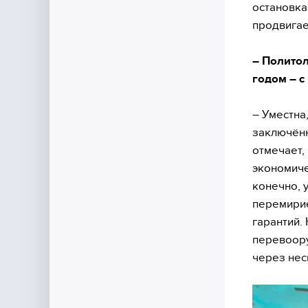
остановка 
продвигае
– Полито
годом – с
– Уместна
заключённ
отмечает,
экономиче
конечно, у
перемирие
гарантий.
перевоору
через нес