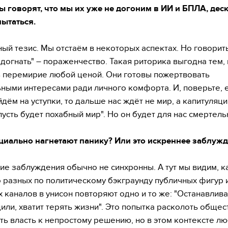
ы говорят, что мы их уже не догоним в ИИ и БПЛА, деск
пытаться.
ный тезис. Мы отстаём в некоторых аспектах. Но говорить
 догнать" – пораженчество. Такая риторика выгодна тем, 
 перемирие любой ценой. Они готовы пожертвовать
ными интересами ради личного комфорта. И, поверьте, 
дём на уступки, то дальше нас ждёт не мир, а капитуляция
"пусть будет похабный мир". Но он будет для нас смертел
циально нагнетают панику? Или это искреннее заблуж
ие заблуждения обычно не синхронны. А тут мы видим, к
 разных по политическому бэкграунду публичных фигур 
 каналов в унисон повторяют одно и то же: "Останавлива
или, хватит терять жизни". Это попытка расколоть общес
ть власть к непростому решению, но в этом контексте л