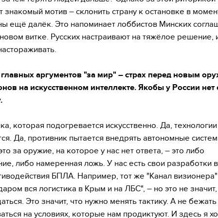
т знакомый мотив – склонить страну к остановке в момент
ны ещё далёк. Это напоминает лоббистов Минских согла
 новом витке. Русских настраивают на тяжёлое решение, и
настораживать.
 главных аргументов "за мир" – страх перед новым ор
нов на искусственном интеллекте. Якобы у России нет 
.
ика, которая подогревается искусственно. Да, технологии
ся. Да, противник пытается внедрять автономные систем
то за оружие, на которое у нас нет ответа, – это либо
ие, либо намеренная ложь. У нас есть свои разработки в
тиводействия БПЛА. Например, тот же "Канал визионера"
даром вся логистика в Крым и на ЛБС", – но это не значит,
ться. Это значит, что нужно менять тактику. А не бежать
аться на условиях, которые нам продиктуют. И здесь я х