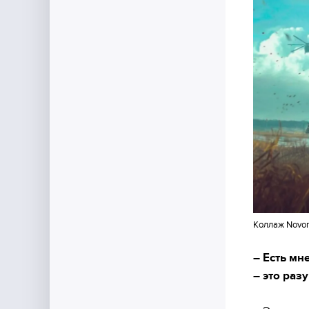
Коллаж Novor
– Есть мн
– это раз