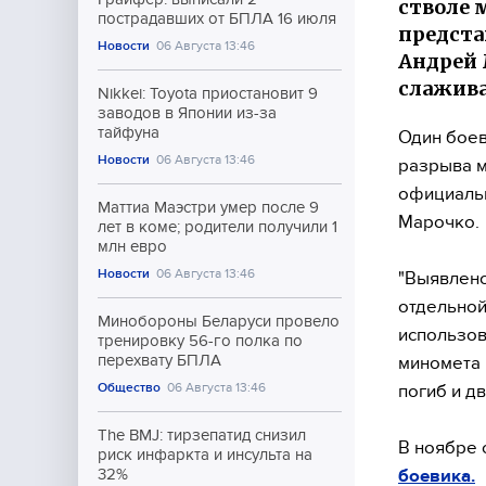
стволе 
пострадавших от БПЛА 16 июля
предста
Новости
06 Августа 13:46
Андрей 
слажива
Nikkei: Toyota приостановит 9
заводов в Японии из-за
тайфуна
Один боев
Новости
06 Августа 13:46
разрыва м
официаль
Маттиа Маэстри умер после 9
Марочко.
лет в коме; родители получили 1
млн евро
Новости
06 Августа 13:46
"Выявлено
отдельной
Минобороны Беларуси провело
использов
тренировку 56-го полка по
перехвату БПЛА
миномета 
Общество
06 Августа 13:46
погиб и д
The BMJ: тирзепатид снизил
В ноябре 
риск инфаркта и инсульта на
боевика.
32%