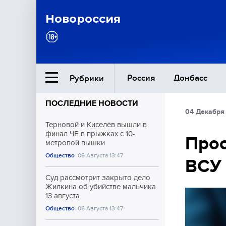
Новороссия
Россия
Донбасс
Рубрики
ПОСЛЕДНИЕ НОВОСТИ
04 Декабря 
Ближний Восток
Терновой и Киселёв вышли в
финал ЧЕ в прыжках с 10-
Прос
метровой вышки
Общество
Общество
06 Августа 13:47
ВСУ
Культура
Суд рассмотрит закрыто дело
Жилкина об убийстве мальчика
13 августа
Общество
06 Августа 13:47