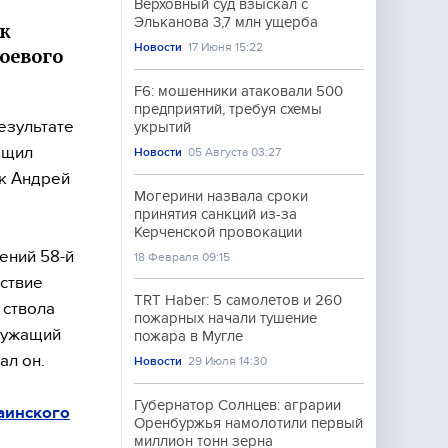
Верховный суд взыскал с
Эльканова 3,7 млн ущерба
к
Новости
17 Июня 15:22
оевого
F6: мошенники атаковали 500
предприятий, требуя схемы
езультате
укрытий
бщил
Новости
05 Августа 03:27
к Андрей
Могерини назвала сроки
принятия санкций из-за
Керченской провокации
ений 58-й
18 Февраля 09:15
ствие
TRT Haber: 5 самолетов и 260
 ствола
пожарных начали тушение
служащий
пожара в Мугле
ал он.
Новости
29 Июля 14:30
Губернатор Солнцев: аграрии
аинского
Оренбуржья намолотили первый
миллион тонн зерна