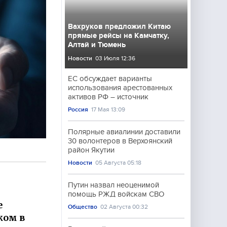
Вахруков предложил Китаю
прямые рейсы на Камчатку,
Алтай и Тюмень
Новости
03 Июля 12:36
ЕС обсуждает варианты
использования арестованных
активов РФ – источник
Россия
17 Мая 13:09
Полярные авиалинии доставили
30 волонтеров в Верхоянский
район Якутии
Новости
05 Августа 05:18
Путин назвал неоценимой
помощь РЖД войскам СВО
е
Общество
02 Августа 00:32
ком в