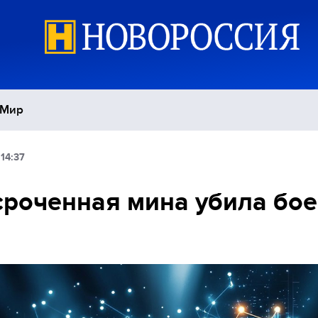
Мир
14:37
Политика
С
роченная мина убила бо
Экономика
П
Спорт