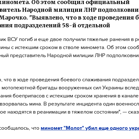
миномета. Об этом сообщил официальный
витель Народной милиции ЛНР подполковни
Марочко. "Выявлено, что в ходе проведения б
ния подразделений 58-й отдельной
ик ВСУ погиб и еще двое получили тяжелые ранения в р
ины с истекшим сроком в стволе миномета. Об этом соо
ный представитель Народной милиции ЛНР подполковни
, что в ходе проведения боевого слаживания подраздел
 мотопехотной бригады вооруженных сил Украины вслед
ания боеприпасов с истекшим сроком хранения в канале
взорвалась мина. В результате инцидента один военно
вое находятся в реанимации в тяжелом состоянии", — сказ
сообщалось, что
миномет "Молот" убил еще одного укр