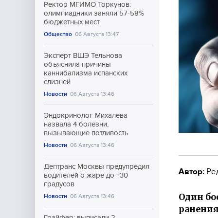
Ректор МГИМО Торкунов:
олимпиадники заняли 57-58%
бюджетных мест
Общество
06 Августа 13:47
Эксперт ВШЭ Тельнова
объяснила причины
каннибализма испанских
слизней
Новости
06 Августа 13:46
Эндокринолог Михалева
назвала 4 болезни,
вызывающие потливость
Новости
06 Августа 13:46
Дептранс Москвы предупредил
Автор:
Ре
водителей о жаре до +30
градусов
Один бо
Новости
06 Августа 13:46
ранения
Грайфер: выписали 2