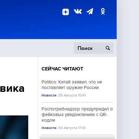
СЕЙЧАС ЧИТАЮТ
пецоперация
Politico: Китай заявил, что не
евика
поставляет оружие России
роисшествия
Новости
05 Августа 10:41
Роспотребнадзор предупредил о
фейковых уведомлениях с QR-
кодом
Новости
03 Августа 17:10