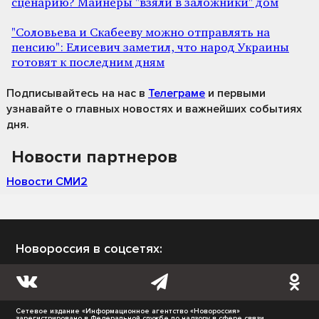
сценарию? Майнеры "взяли в заложники" дом
"Соловьева и Скабееву можно отправлять на
пенсию": Елисевич заметил, что народ Украины
готовят к последним дням
Подписывайтесь на нас
в
Телеграме
и первыми
узнавайте о главных новостях и важнейших событиях
дня.
Новости партнеров
Новости СМИ2
Новороссия в соцсетях:
Сетевое издание «Информационное агентство «Новороссия»
зарегистрировано в Федеральной службе по надзору в сфере связи,