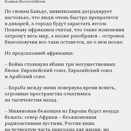
Коллаж NovorosInform
По словам Бальде, цивилизация деградирует
настолько, что люди очень быстро превратятся
в дикарей, а города будут зарастать лесом.
Поначалу африканец считал, что такие изменения
затронут весь мир, а позже разобрался – островок
благополучия все-таки останется, но о нем позже.
Из предсказаний африканца:
– Война столкнула лбами три могущественных
блока: Европейский союз, Евразийский союз
и Арабский союз.
– Борьба между ними повернула время вспять,
огромные пространства откатились
на тысячелетия назад.
– Миллионам беженцев из Европы будет некуда
бежать: север Африки – безжизненная
радиоактивная пустыня, Россия лишь
на четвертую часть пригодна для жизни, но