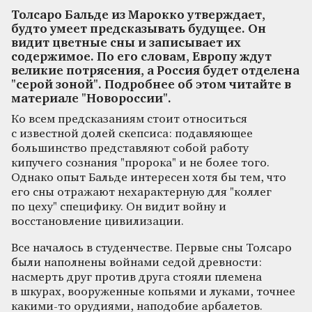
Толсаро Бальде из Марокко утверждает,
будто умеет предсказывать будущее. Он
видит цветные сны и записывает их
содержимое. По его словам, Европу ждут
великие потрясения, а Россия будет отделена
"серой зоной". Подробнее об этом читайте в
материале "Новороссии".
Ко всем предсказаниям стоит относиться
с известной долей скепсиса: подавляющее
большинство представляют собой работу
кипучего сознания "пророка" и не более того.
Однако опыт Бальде интересен хотя бы тем, что
его сны отражают нехарактерную для "коллег
по цеху" специфику. Он видит войну и
восстановление цивилизации.
Все началось в студенчестве. Первые сны Толсаро
были наполнены войнами седой древности:
насмерть друг против друга стояли племена
в шкурах, вооруженные копьями и луками, точнее
какими-то орудиями, наподобие арбалетов.